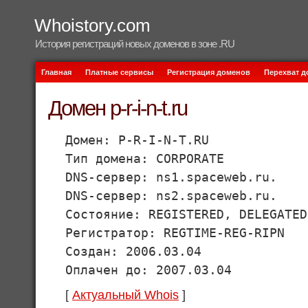
Whoistory.com
История регистраций новых доменов в зоне .RU
Главная
Платные сервисы
Регистрация доменов
Перехват 
Домен p-r-i-n-t.ru
Домен: P-R-I-N-T.RU
Тип домена: CORPORATE
DNS-сервер: ns1.spaceweb.ru.
DNS-сервер: ns2.spaceweb.ru.
Состояние: REGISTERED, DELEGATED
Регистратор: REGTIME-REG-RIPN
Создан: 2006.03.04
Оплачен до: 2007.03.04
[
Актуальный Whois
]