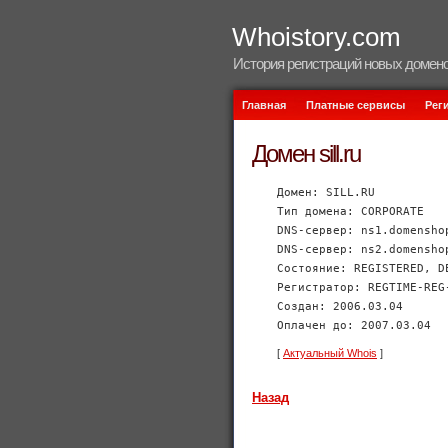
Whoistory.com
История регистраций новых домено
Главная
Платные сервисы
Рег
Домен sill.ru
Домен: SILL.RU
Тип домена: CORPORATE
DNS-сервер: ns1.domensho
DNS-сервер: ns2.domensho
Состояние: REGISTERED, D
Регистратор: REGTIME-REG
Создан: 2006.03.04
Оплачен до: 2007.03.04
[
Актуальный Whois
]
Назад