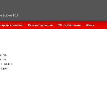
в в зоне .RU
истрация доменов
Перехват доменов
SSL-сертификаты
Whois
p.ru.
p.ru.
ELEGATED
-RIPN