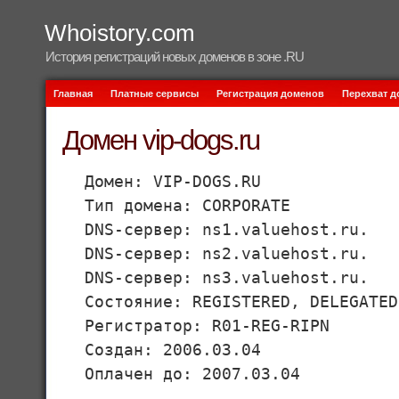
Whoistory.com
История регистраций новых доменов в зоне .RU
Главная
Платные сервисы
Регистрация доменов
Перехват 
Домен vip-dogs.ru
Домен: VIP-DOGS.RU
Тип домена: CORPORATE
DNS-сервер: ns1.valuehost.ru.
DNS-сервер: ns2.valuehost.ru.
DNS-сервер: ns3.valuehost.ru.
Состояние: REGISTERED, DELEGATED
Регистратор: R01-REG-RIPN
Создан: 2006.03.04
Оплачен до: 2007.03.04