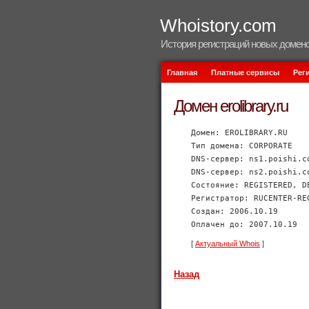
Whoistory.com
История регистраций новых домено
Главная
Платные сервисы
Рег
Домен erolibrary.ru
Домен: EROLIBRARY.RU
Тип домена: CORPORATE
DNS-сервер: ns1.poishi.c
DNS-сервер: ns2.poishi.c
Состояние: REGISTERED, D
Регистратор: RUCENTER-RE
Создан: 2006.10.19
Оплачен до: 2007.10.19
[
Актуальный Whois
]
Назад