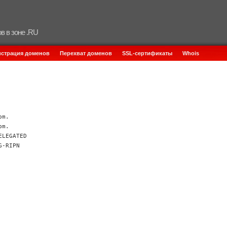
в в зоне .RU
истрация доменов
Перехват доменов
SSL-сертификаты
Whois
om.
om.
ELEGATED
G-RIPN