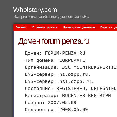
Whoistory.com
История регистраций новых доменов в зоне .RU
Главная
Платные сервисы
Регистрация доменов
Перехват 
Домен forum-penza.ru
Домен: FORUM-PENZA.RU
Тип домена: CORPORATE
Организация: JSC "CENTREKSPERTIZ
DNS-сервер: ns.ozpp.ru.
DNS-сервер: ns1.ozpp.ru.
Состояние: REGISTERED, DELEGATED
Регистратор: RUCENTER-REG-RIPN
Создан: 2007.05.09
Оплачен до: 2008.05.09