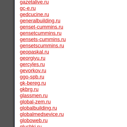
gazetalive.ru
gc-e.ru
gedcucine.ru
generalbuilding.ru
genset-cummins.ru
gensetcummins.ru
gensets-cummins.ru
gensetscummins.ru
geopaskal.ru
georgiyu.ru
gercyles.ru
gevorkov.ru
ggo-spb.ru
gk-bereg.ru
gkbrg.ru
glassmen.ru
global-zem.ru
globalbuilding.ru
globalmedsevice.ru
globoweb.ru
gluchki.ru