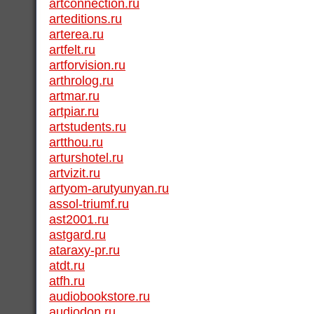
artconnection.ru
arteditions.ru
arterea.ru
artfelt.ru
artforvision.ru
arthrolog.ru
artmar.ru
artpiar.ru
artstudents.ru
artthou.ru
arturshotel.ru
artvizit.ru
artyom-arutyunyan.ru
assol-triumf.ru
ast2001.ru
astgard.ru
ataraxy-pr.ru
atdt.ru
atfh.ru
audiobookstore.ru
audiodon.ru