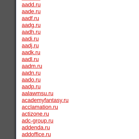
aadd.ru
aade.ru
aadf.ru
aadg.ru
aadh.ru
aadi.ru
aadj.ru
aadk.ru
aadl.ru
aadm.ru
aadn.ru
aado.ru
aadp.ru
aalawmsu.ru
academyfantasy.ru
acclamation.ru
actizone.ru
adc-group.ru
addenda.ru
addoffice.ru