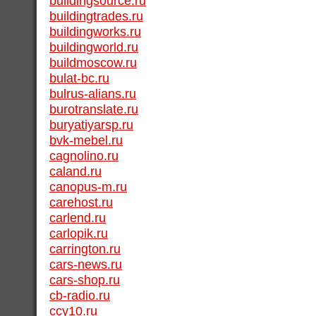
buildingsource.ru
buildingtrades.ru
buildingworks.ru
buildingworld.ru
buildmoscow.ru
bulat-bc.ru
bulrus-alians.ru
burotranslate.ru
buryatiyarsp.ru
bvk-mebel.ru
cagnolino.ru
caland.ru
canopus-m.ru
carehost.ru
carlend.ru
carlopik.ru
carrington.ru
cars-news.ru
cars-shop.ru
cb-radio.ru
ccy10.ru