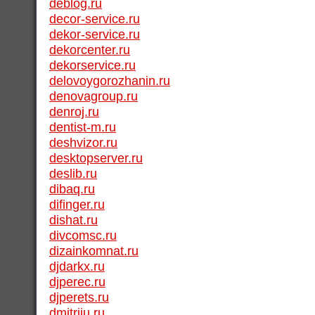
deblog.ru
decor-service.ru
dekor-service.ru
dekorcenter.ru
dekorservice.ru
delovoygorozhanin.ru
denovagroup.ru
denroj.ru
dentist-m.ru
deshvizor.ru
desktopserver.ru
deslib.ru
dibaq.ru
difinger.ru
dishat.ru
divcomsc.ru
dizainkomnat.ru
djdarkx.ru
djperec.ru
djperets.ru
dmitriju.ru