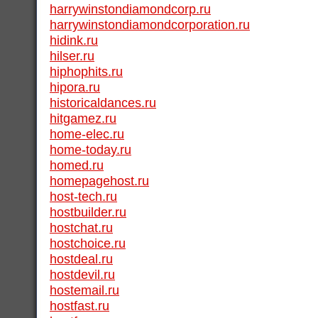
harrywinstondiamondcorp.ru
harrywinstondiamondcorporation.ru
hidink.ru
hilser.ru
hiphophits.ru
hipora.ru
historicaldances.ru
hitgamez.ru
home-elec.ru
home-today.ru
homed.ru
homepagehost.ru
host-tech.ru
hostbuilder.ru
hostchat.ru
hostchoice.ru
hostdeal.ru
hostdevil.ru
hostemail.ru
hostfast.ru