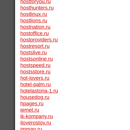
hostforyou.ru
hosthunters.ru
hostlinux.ru
hostlions.ru
hostnation.ru
hostoffice.ru
hostproviders.ru
hostresort.ru
hostslive.ru
hostsonline.ru
hostspeed.ru
hostsstore.ru
hot-lovers.ru
hotel-palm.ru
hotelastoria-1.ru
housedog.ru
hpages.ru
iemet.ru
ik-kompany.ru
iloverostov.ru
imman.ru