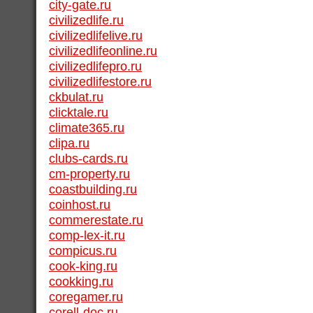
city-gate.ru
civilizedlife.ru
civilizedlifelive.ru
civilizedlifeonline.ru
civilizedlifepro.ru
civilizedlifestore.ru
ckbulat.ru
clicktale.ru
climate365.ru
clipa.ru
clubs-cards.ru
cm-property.ru
coastbuilding.ru
coinhost.ru
commerestate.ru
comp-lex-it.ru
compicus.ru
cook-king.ru
cookking.ru
coregamer.ru
corell-doc.ru