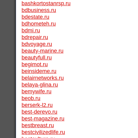
bashkortostanrsp.ru
bdbusiness.ru
bdestate.ru
bdhometeh.ru
bdmi.ru
bdrepair.ru
bdvoyage.ru
beauty-marine.ru
beautyfull.ru
begimot.ru
beinsideme.ru
belairnetworks.ru
belaya-glina.ru
bemywife.ru
beob.ru
berserk-l2.ru
best-derevo.ru
best-magazine.ru
bestbreast.ru
bestcivilizedlife.ru