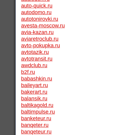
auto-quick.ru
autodomo.ru
autotonirovki.ru
avesta-moscow.ru
avia-kazan.ru
aviaretroclub.ru
avto-pokupka.ru
avtotazik.ru
avtotransit.ru
awdclub.ru
b2f.ru
babashkin.ru
baileyart.ru
bakerart.ru
balansik.ru
baltikagold.ru
baltimpulse.ru
banketeur.ru
banqeter.ru
banqeteur.ru