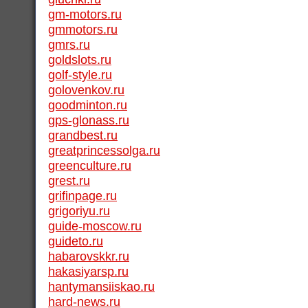
gm-motors.ru
gmmotors.ru
gmrs.ru
goldslots.ru
golf-style.ru
golovenkov.ru
goodminton.ru
gps-glonass.ru
grandbest.ru
greatprincessolga.ru
greenculture.ru
grest.ru
grifinpage.ru
grigoriyu.ru
guide-moscow.ru
guideto.ru
habarovskkr.ru
hakasiyarsp.ru
hantymansiiskao.ru
hard-news.ru