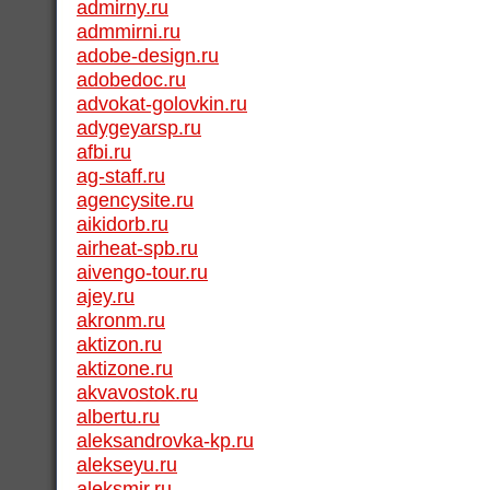
admirny.ru
admmirni.ru
adobe-design.ru
adobedoc.ru
advokat-golovkin.ru
adygeyarsp.ru
afbi.ru
ag-staff.ru
agencysite.ru
aikidorb.ru
airheat-spb.ru
aivengo-tour.ru
ajey.ru
akronm.ru
aktizon.ru
aktizone.ru
akvavostok.ru
albertu.ru
aleksandrovka-kp.ru
alekseyu.ru
aleksmir.ru