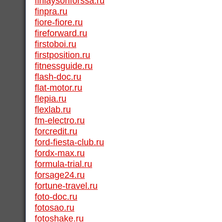
finlaysonforssa.ru
finpra.ru
fiore-fiore.ru
fireforward.ru
firstoboi.ru
firstposition.ru
fitnessguide.ru
flash-doc.ru
flat-motor.ru
flepia.ru
flexlab.ru
fm-electro.ru
forcredit.ru
ford-fiesta-club.ru
fordx-max.ru
formula-trial.ru
forsage24.ru
fortune-travel.ru
foto-doc.ru
fotosao.ru
fotoshake.ru