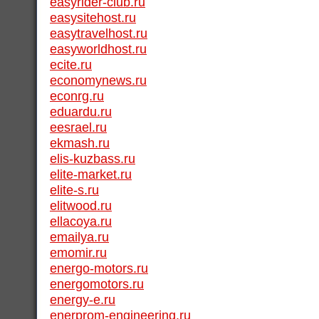
easyrider-club.ru
easysitehost.ru
easytravelhost.ru
easyworldhost.ru
ecite.ru
economynews.ru
econrg.ru
eduardu.ru
eesrael.ru
ekmash.ru
elis-kuzbass.ru
elite-market.ru
elite-s.ru
elitwood.ru
ellacoya.ru
emailya.ru
emomir.ru
energo-motors.ru
energomotors.ru
energy-e.ru
enerprom-engineering.ru