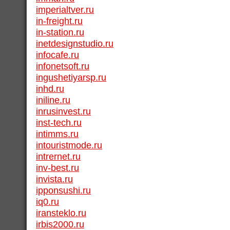
imperialtver.ru
in-freight.ru
in-station.ru
inetdesignstudio.ru
infocafe.ru
infonetsoft.ru
ingushetiyarsp.ru
inhd.ru
iniline.ru
inrusinvest.ru
inst-tech.ru
intimms.ru
intouristmode.ru
intrernet.ru
inv-best.ru
invista.ru
ipponsushi.ru
iq0.ru
iransteklo.ru
irbis2000.ru