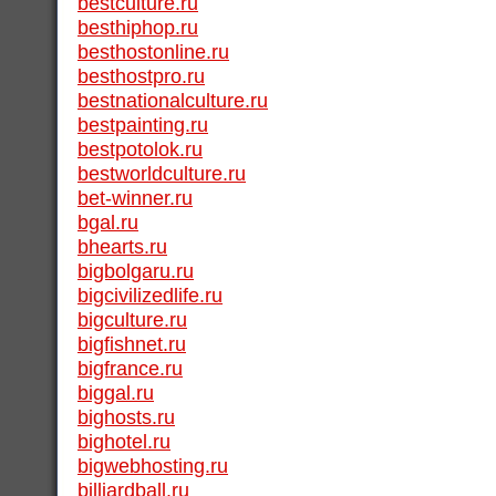
bestculture.ru
besthiphop.ru
besthostonline.ru
besthostpro.ru
bestnationalculture.ru
bestpainting.ru
bestpotolok.ru
bestworldculture.ru
bet-winner.ru
bgal.ru
bhearts.ru
bigbolgaru.ru
bigcivilizedlife.ru
bigculture.ru
bigfishnet.ru
bigfrance.ru
biggal.ru
bighosts.ru
bighotel.ru
bigwebhosting.ru
billiardball.ru