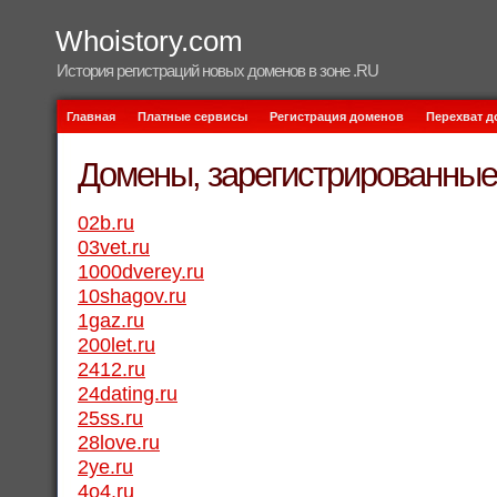
Whoistory.com
История регистраций новых доменов в зоне .RU
Главная
Платные сервисы
Регистрация доменов
Перехват 
Домены, зарегистрированные 
02b.ru
03vet.ru
1000dverey.ru
10shagov.ru
1gaz.ru
200let.ru
2412.ru
24dating.ru
25ss.ru
28love.ru
2ye.ru
4o4.ru