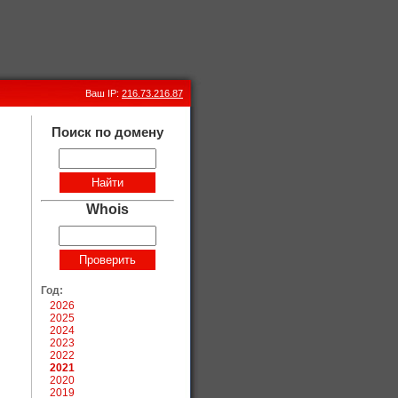
Ваш IP:
216.73.216.87
Поиск по домену
Whois
Год:
2026
2025
2024
2023
2022
2021
2020
2019