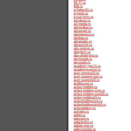
99-77.ru
9t9t.ru
a-helper61.ru
a-pools.ru
a-sus-srvc.ru
a1valves.ru
a3-media.ru
abcpodbor.ru
abctarget.ru
abmokeeva.ru
abobaa.ru
abramabz.ru
abrazivzip.ru
abs-energo.ru
absylon7.ru
abu-dhabi-fest.ru
abyssweb.ru
abysweb.ru
academy-yes71.ru
academycource.ru
acer-service23.ru
acer-support-nsk.ru
acer-support23.ru
acidfozvxe.ru
active-holding.ru
active-holding-corp.ru
active-holding-corp24.ru
active-holding24.ru
activeholdingcorp.ru
activeholdingcorp24.ru
actorgalaksy.ru
actrolog.ru
addpr.ru
adecont.ru
adiantxgkn.ru
adidas-fest.ru
adlerveseloe.ru