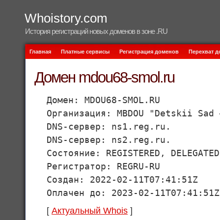
Whoistory.com
История регистраций новых доменов в зоне .RU
Главная
Платные сервисы
Регистрация доменов
Перехват 
Домен mdou68-smol.ru
Домен: MDOU68-SMOL.RU
Организация: MBDOU "Detskii Sad 
DNS-сервер: ns1.reg.ru.
DNS-сервер: ns2.reg.ru.
Состояние: REGISTERED, DELEGATED
Регистратор: REGRU-RU
Создан: 2022-02-11T07:41:51Z
Оплачен до: 2023-02-11T07:41:51Z
[
Актуальный Whois
]