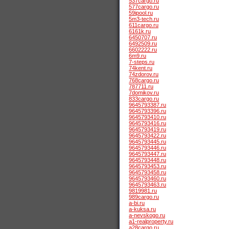
537cargo.ru
577cargo.ru
59ipool.ru
5m3-tech.ru
611cargo.ru
6161k.ru
6450707.ru
6492509.ru
6602222.ru
6m9.ru
7-steps.ru
74kent.ru
74zdorov.ru
768cargo.ru
787711.ru
7domikov.ru
833cargo.ru
9645793387.ru
9645793396.ru
9645793410.ru
9645793416.ru
9645793419.ru
9645793422.ru
9645793445.ru
9645793446.ru
9645793447.ru
9645793448.ru
9645793453.ru
9645793458.ru
9645793460.ru
9645793463.ru
9819981.ru
989cargo.ru
a-bi.ru
a-kuksa.ru
a-nevskogo.ru
a1-realproperty.ru
a28cargo.ru