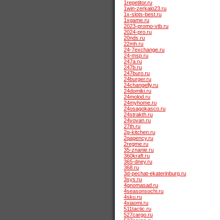
1repetitor.ru
1win-zerkalo23.ru
1x-slots-best.ru
1xgame.ru
2023-promo-vtb.ru
2024-pro.ru
20nds.ru
22mh.ru
24-7exchange.ru
24-msp.ru
247a.ru
247b.ru
247buro.ru
24burger.ru
24changelly.ru
24domiki.ru
24molod.ru
24myhome.ru
24osagokasco.ru
24strakth.ru
24vovan.ru
27th.ru
2g-kitchen.ru
2qagency.ru
2regme.ru
35-znanie.ru
360kraft.ru
365-dney.ru
368.ru
3d-pechat-ekaterinburg.ru
3sys.ru
4gnomasad.ru
4seasonsochi.ru
4sku.ru
4xiaomi.ru
511tactic.ru
527cargo.ru