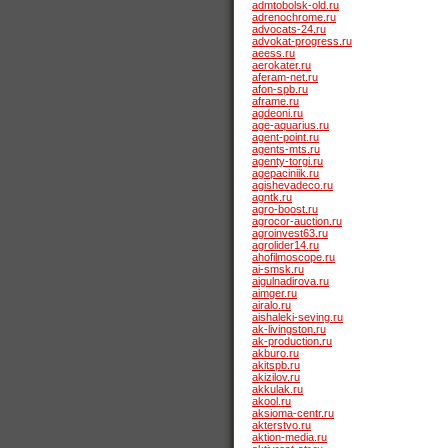
admtobolsk-old.ru
adrenochrome.ru
advocats-24.ru
advokat-progress.ru
aeess.ru
aerokater.ru
aferam-net.ru
afon-spb.ru
aframe.ru
agdeoni.ru
age-aquarius.ru
agent-point.ru
agents-mts.ru
agenty-torgi.ru
agepaciniik.ru
agishevadeco.ru
agntk.ru
agro-boost.ru
agrocor-auction.ru
agroinvest63.ru
agrolider14.ru
ahofilmoscope.ru
ai-smsk.ru
aigulnadirova.ru
aimger.ru
airalo.ru
aishaleki-seving.ru
ak-livingston.ru
ak-production.ru
akburo.ru
akitspb.ru
akizilov.ru
akkulak.ru
akool.ru
aksioma-centr.ru
akterstvo.ru
aktion-media.ru