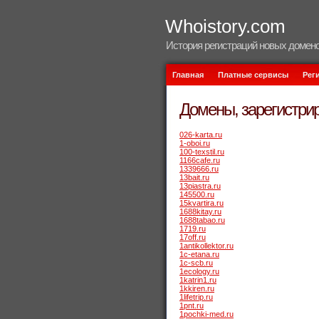
Whoistory.com
История регистраций новых домено
Главная
Платные сервисы
Рег
Домены, зарегистрир
026-karta.ru
1-oboi.ru
100-texstil.ru
1166cafe.ru
1339666.ru
13bait.ru
13piastra.ru
145500.ru
15kvartira.ru
1688kitay.ru
1688tabao.ru
1719.ru
17off.ru
1antikollektor.ru
1c-etana.ru
1c-scb.ru
1ecology.ru
1katrin1.ru
1kkiren.ru
1lifetrip.ru
1pnt.ru
1pochki-med.ru