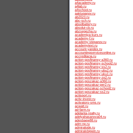
a4academy.ru
a4lab.ru
a4school.ru
aaktuganov.ru
ab2023.ru
abc-sch.ru
abselbattery.ru
absolut-cb.ru
abzsegezha.ru
academiya-kurs.ru
academy-f.ru
academy-stepanov.ru
academytext.ru
account-yandex.ru
accountingservicesonline.ru
accreditacia.ru
action-gosfinansy-a360.ru
action-gosfinansy-school2.ru
action-gosfinansy-ss2.ru
action-gosfinansy-ubu2.ru
action-gosfinansy-uku1.ru
action-gosfinansy-zp2.ru
action-goszakaz-a360.ru
action-goszakaz-per2.ru
action-goszakaz-school2.ru
action-goszakaz-ss2.ru
actisport.ru
activ-invest.ru
activators-sms.ru
acwatt.ru
ad-farm.ru
adelanta-realty.ru
adelyahasanova04.ru
adesbaew88.ru
adm-np.ru
admiralside.ru
admiralxbigwin.ru