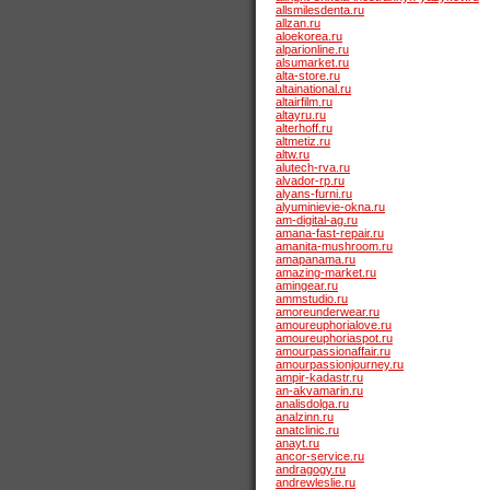
allsmilesdenta.ru
allzan.ru
aloekorea.ru
alparionline.ru
alsumarket.ru
alta-store.ru
altainational.ru
altairfilm.ru
altayru.ru
alterhoff.ru
altmetiz.ru
altw.ru
alutech-rva.ru
alvador-rp.ru
alyans-furni.ru
alyuminievie-okna.ru
am-digital-ag.ru
amana-fast-repair.ru
amanita-mushroom.ru
amapanama.ru
amazing-market.ru
amingear.ru
ammstudio.ru
amoreunderwear.ru
amoureuphorialove.ru
amoureuphoriaspot.ru
amourpassionaffair.ru
amourpassionjourney.ru
ampir-kadastr.ru
an-akvamarin.ru
analisdolga.ru
analzinn.ru
anatclinic.ru
anayt.ru
ancor-service.ru
andragogy.ru
andrewleslie.ru