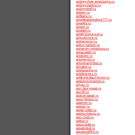
andreychuk-anastasiya.ru
andreystarkov.ru
andreytitoff.ru
anetex.ru
anfilatov.ru
angelinatantralove777.ru
angelint.ru
angen.ru
angidef.ru
angliyskaya-sol.ru
angzdorova.ru
animeverse.ru
ankor-parfum.ru
annarom-romanova.ru
annazaiats.ru
anoboec.ru
anomera3.ru
anongramrobot.ru
ansalon.ru
antebearing.ru
antidepress.ru
antikontrafact-forum.ru
antistressmarket.ru
anyaz.ru
aoc-fast-repair.ru
aoc30.ru
aparat-tabak.ru
apex-fitness.ru
apidrom.ru
apinax.ru
apple-seller.ru
apteka-kitaya.ru
apu-cheb.ru
aqline.ru
aqua-build.ru
aquaholod.ru
aquapool054.ru