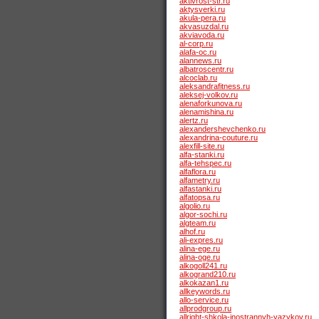
aktivrost-str.ru
aktysverki.ru
akula-pera.ru
akvasuzdal.ru
akviavoda.ru
al-corp.ru
alafa-oc.ru
alannews.ru
albatroscentr.ru
alcoclab.ru
aleksandrafitness.ru
aleksej-volkov.ru
alenaforkunova.ru
alenamishina.ru
alertz.ru
alexandershevchenko.ru
alexandrina-couture.ru
alexfill-site.ru
alfa-stanki.ru
alfa-tehspec.ru
alfaflora.ru
alfametry.ru
alfastanki.ru
alfatopsa.ru
algolio.ru
algor-sochi.ru
algteam.ru
alhof.ru
ali-expres.ru
alina-ege.ru
alina-oge.ru
alkogoll241.ru
alkogrand210.ru
alkokazan1.ru
allkeywords.ru
allo-service.ru
allprodgroup.ru
allright-shkola-inostrannyh-yazykov.ru