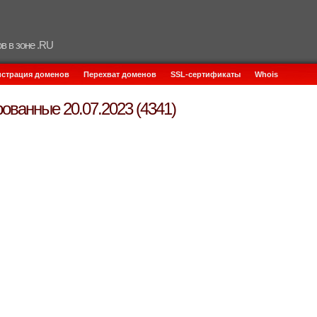
в в зоне .RU
истрация доменов
Перехват доменов
SSL-сертификаты
Whois
ованные 20.07.2023 (4341)