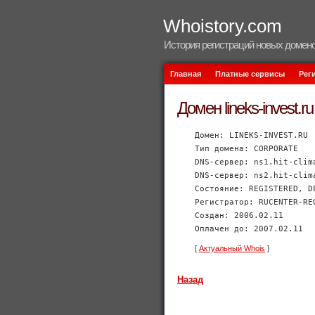
Whoistory.com
История регистраций новых домено
Главная
Платные сервисы
Рег
Домен lineks-invest.ru
Домен: LINEKS-INVEST.RU
Тип домена: CORPORATE
DNS-сервер: ns1.hit-clim
DNS-сервер: ns2.hit-clim
Состояние: REGISTERED, D
Регистратор: RUCENTER-RE
Создан: 2006.02.11
Оплачен до: 2007.02.11
[
Актуальный Whois
]
Назад