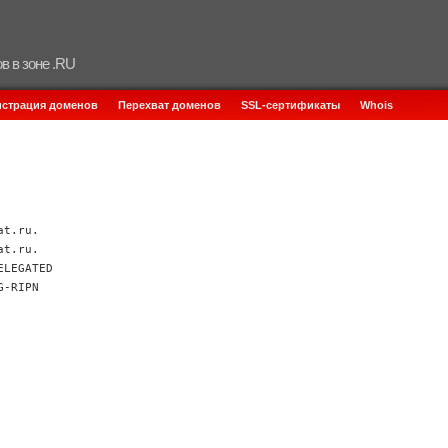
в в зоне .RU
истрация доменов
Перехват доменов
SSL-сертификаты
Whois
at.ru.
at.ru.
ELEGATED
G-RIPN