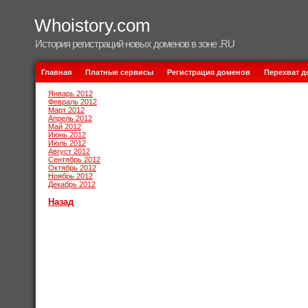
Whoistory.com
История регистраций новых доменов в зоне .RU
Главная
Платные сервисы
Регистрация доменов
Перехват 
Январь 2012
Февраль 2012
Март 2012
Апрель 2012
Май 2012
Июнь 2012
Июль 2012
Август 2012
Сентябрь 2012
Октябрь 2012
Ноябрь 2012
Декабрь 2012
Назад