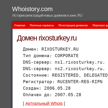
Whoistory.com
История регистраций новых доменов в зоне .RU
Главная
Платные сервисы
Регистрация доменов
Перехват 
Домен rixosturkey.ru
Домен: RIXOSTURKEY.RU
Тип домена: CORPORATE
DNS-сервер: ns1.rixosturkey.ru. 
DNS-сервер: ns2.rixosturkey.ru. 
Состояние: REGISTERED, DELEGATED
Регистратор: RUCENTER-REG-RIPN
Создан: 2006.05.28
Оплачен до: 2007.05.28
[
Актуальный Whois
]