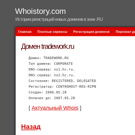
Whoistory.com
История регистраций новых доменов в зоне .RU
Главная
Платные сервисы
Регистрация доменов
Перехват 
Домен tradework.ru
Домен: TRADEWORK.RU
Тип домена: CORPORATE
DNS-сервер: ns1.hc.ru.
DNS-сервер: ns2.hc.ru.
Состояние: REGISTERED, DELEGATED
Регистратор: CENTROHOST-REG-RIPN
Создан: 2006.05.28
Оплачен до: 2007.05.28
[
Актуальный Whois
]
Назад