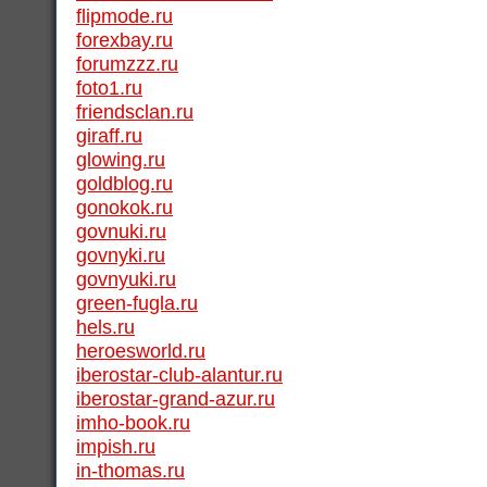
flipmode.ru
forexbay.ru
forumzzz.ru
foto1.ru
friendsclan.ru
giraff.ru
glowing.ru
goldblog.ru
gonokok.ru
govnuki.ru
govnyki.ru
govnyuki.ru
green-fugla.ru
hels.ru
heroesworld.ru
iberostar-club-alantur.ru
iberostar-grand-azur.ru
imho-book.ru
impish.ru
in-thomas.ru