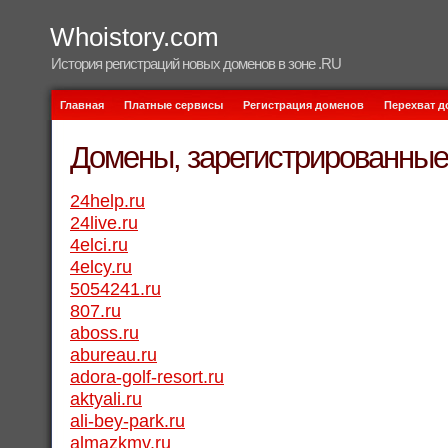
Whoistory.com
История регистраций новых доменов в зоне .RU
Главная
Платные сервисы
Регистрация доменов
Перехват 
Домены, зарегистрированные 
24help.ru
24live.ru
4elci.ru
4elcy.ru
5054241.ru
807.ru
aboss.ru
abureau.ru
adora-golf-resort.ru
aktyali.ru
ali-bey-park.ru
almazkmv.ru