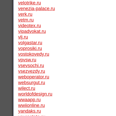
velotrike.ru
venezia-palace.ru
verk.ru
vetm.ru
videotex.ru
vipadvokat.ru
vlj.ru
volgastar.ru
voprosiki.ru
vostokovedy.ru
vpvsw.ru
vsevsochi.ru
vsezvezdy.ru
weboperator.ru
websurgut.ru
wilect.ru
worldofdesign.ru
wwaapp.ru
wwiionline.ru
yandaks.ru