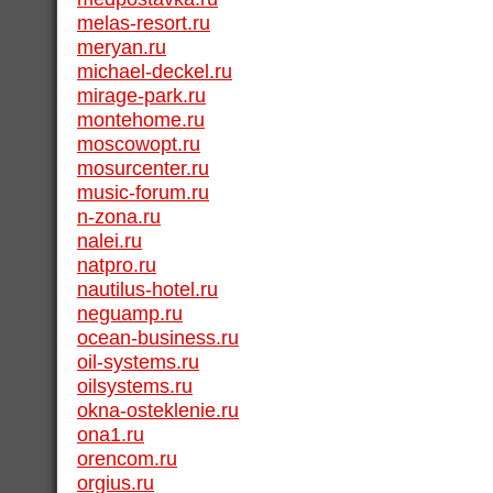
melas-resort.ru
meryan.ru
michael-deckel.ru
mirage-park.ru
montehome.ru
moscowopt.ru
mosurcenter.ru
music-forum.ru
n-zona.ru
nalei.ru
natpro.ru
nautilus-hotel.ru
neguamp.ru
ocean-business.ru
oil-systems.ru
oilsystems.ru
okna-osteklenie.ru
ona1.ru
orencom.ru
orgius.ru