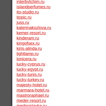
interbytchim.ru
islandperfumes.ru
ito-studio.ru
itopic.ru
juss.ru
katerinakozlova.ru
kemer-resort.ru
kinderam.ru
kingofsex.ru
kiris-alinda.ru
lightlamp.ru
lonicera.ru
lucky-cyprus.ru
lucky-egypt.ru
lucky-tunis.ru
lucky-turkey.ru
majesty-hotel.ru
marmara-hotel.ru
mastroraphael.ru
meder-resort.ru
medpostavka.ru