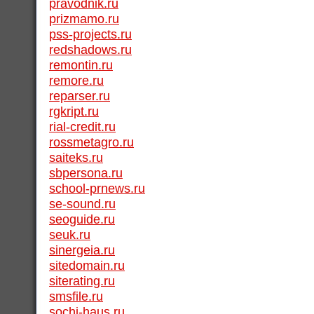
pravodnik.ru
prizmamo.ru
pss-projects.ru
redshadows.ru
remontin.ru
remore.ru
reparser.ru
rgkript.ru
rial-credit.ru
rossmetagro.ru
saiteks.ru
sbpersona.ru
school-prnews.ru
se-sound.ru
seoguide.ru
seuk.ru
sinergeia.ru
sitedomain.ru
siterating.ru
smsfile.ru
sochi-haus.ru