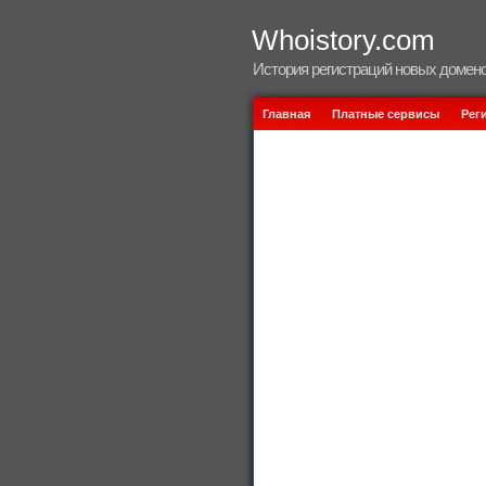
Whoistory.com
История регистраций новых домено
Главная
Платные сервисы
Рег