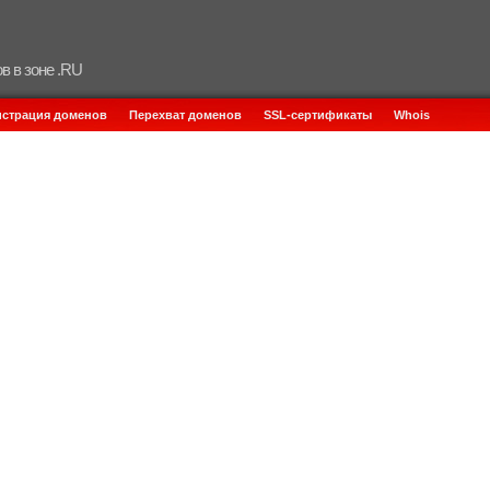
в в зоне .RU
истрация доменов
Перехват доменов
SSL-сертификаты
Whois