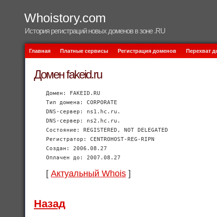
Whoistory.com
История регистраций новых доменов в зоне .RU
Главная
Платные сервисы
Регистрация доменов
Перехват 
Домен fakeid.ru
Домен: FAKEID.RU
Тип домена: CORPORATE
DNS-сервер: ns1.hc.ru.
DNS-сервер: ns2.hc.ru.
Состояние: REGISTERED, NOT DELEGATED
Регистратор: CENTROHOST-REG-RIPN
Создан: 2006.08.27
Оплачен до: 2007.08.27
[
Актуальный Whois
]
Назад