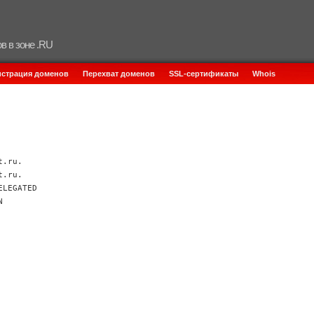
в в зоне .RU
истрация доменов
Перехват доменов
SSL-сертификаты
Whois
t.ru.
t.ru.
ELEGATED
N