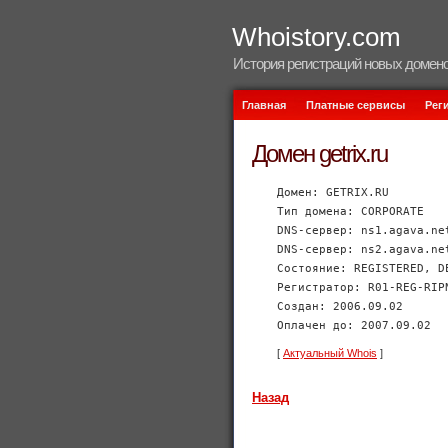
Whoistory.com
История регистраций новых домено
Главная
Платные сервисы
Рег
Домен getrix.ru
Домен: GETRIX.RU
Тип домена: CORPORATE
DNS-сервер: ns1.agava.ne
DNS-сервер: ns2.agava.ne
Состояние: REGISTERED, D
Регистратор: R01-REG-RIP
Создан: 2006.09.02
Оплачен до: 2007.09.02
[
Актуальный Whois
]
Назад