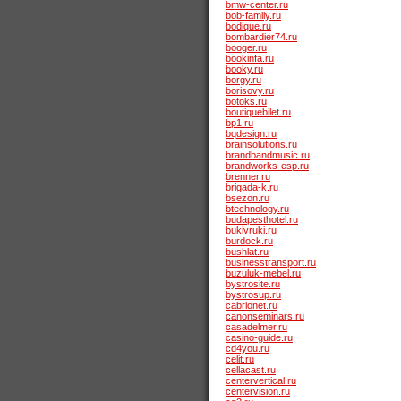
bmw-center.ru
bob-family.ru
bodique.ru
bombardier74.ru
booger.ru
bookinfa.ru
booky.ru
borgy.ru
borisovy.ru
botoks.ru
boutiquebilet.ru
bp1.ru
bqdesign.ru
brainsolutions.ru
brandbandmusic.ru
brandworks-esp.ru
brenner.ru
brigada-k.ru
bsezon.ru
btechnology.ru
budapesthotel.ru
bukivruki.ru
burdock.ru
bushlat.ru
businesstransport.ru
buzuluk-mebel.ru
bystrosite.ru
bystrosup.ru
cabrionet.ru
canonseminars.ru
casadelmer.ru
casino-guide.ru
cd4you.ru
celit.ru
cellacast.ru
centervertical.ru
centervision.ru