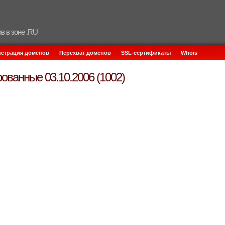
в в зоне .RU
истрация доменов
Перехват доменов
SSL-сертификаты
Whois
ованные 03.10.2006 (1002)