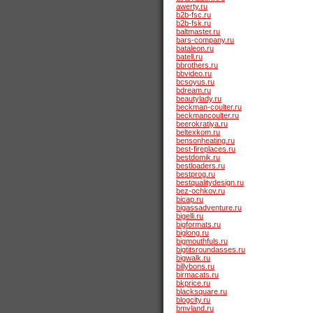
awerty.ru
b2b-fsc.ru
b2b-fsk.ru
baltmaster.ru
bars-company.ru
bataleon.ru
batell.ru
bbrothers.ru
bbvideo.ru
bcsoyus.ru
bdream.ru
beautylady.ru
beckman-coulter.ru
beckmancoulter.ru
beerokratiya.ru
beltexkom.ru
bensonheating.ru
best-fireplaces.ru
bestdomik.ru
bestloaders.ru
bestprog.ru
bestqualitydesign.ru
bez-ochkov.ru
bicap.ru
bigassadventure.ru
bigelli.ru
bigformats.ru
biglong.ru
bigmouthfuls.ru
bigtitsroundasses.ru
bigwalk.ru
billybons.ru
birmacats.ru
bkprice.ru
blacksquare.ru
blogcity.ru
bmvland.ru