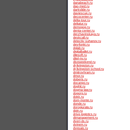
danabeach.ru
dao-med.ru
darkslide.ru
daviescup.ru
decocenter.ru
delta-tour.ru
deltatur.ru
demogog.ru
denta-center.ru
derzhavinskaya.ru
deskcall.ru
detectiv-suhanov.ru
dev4onki.ru
dglab.ru
digitalballet.ru
dilesoft.ru
ditel-nv.ru
diveweekend.ru
dj-livingston.ru
dj-livingston-school.ru
dmitrovhram.ru
dmor.ru
doberis.ru
docanpo.ru
doghit.ru
dogma-law.ru
dogorg.ru
dokk.ru
dom-monte.ru
donde.ru
dorogiurala.ru
dpin.ru
drive-logistics.ru
dtmanagement.ru
dveri-ds.ru
dvinem.ru
dvpsais.ru