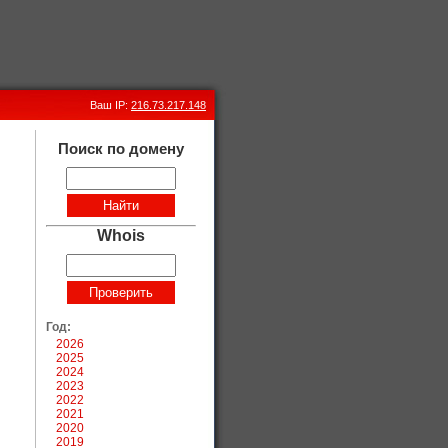
Ваш IP:
216.73.217.148
Поиск по домену
Whois
Год:
2026
2025
2024
2023
2022
2021
2020
2019