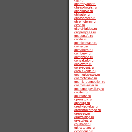
cg2.ru
charteryacht.ru
cheap-hotels.ru
checkdive.ru
chikatilo.ru
chitosantech.ru
chromoform.ru
cimc.ru
city-of-brides.ru
cntiproqress.ru
cocoscafe.ru
cofidis.ru
cokblesmash.ru
col-tec.ru
comakers.ru
combery.ru
compzona.ru
consaltinfo.ru
cookware.ru
corp-event.ru
corp-events.ru
cosmetics-sale.ru
cosmeticsale.ru
cosmic-connection.ru
cosmos-4star.ru
costume-jewellery.ru
coulter.ru
counterz.ru
cp-rostov.ru
cpbourg.ru
credit-ipoteka.ru
creditbrokerage.ru
creoseo.ru
crmtraining.ru
crystal-nt.ru
csustroy.ru
ctk-artefact.ru
cyberteach.ru