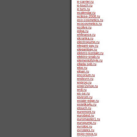
e-carrier.ru
e-touch.ru
e-turs.ru
ecalendar.ru
eclipse-2008.ru
eco-cosmetics.ru
ecocosmetics.ru
ecolive.ru
edga.ru
ehfinance.ru
ekranka.ru
electropump.ru
elegant-pay.ru
elegantpay.ru
elektro-kontakt.ru
elektro-snab.ru
elementofstyle.ru
ellada-spb.ru
eloo.ru
elpan.ru
encorium.ru
endsvrn.ru
enprog.ru
enter2shop.ru
erdi.ru
es-se.ru
esprom.ru
estate-edge.ru
estetika4u.ru
etouch.ru
euremont.ru
eurobind.ru
euromaster1.ru
europump.ru
evrolog.ru
evroteks.ru
expo-nova.ru