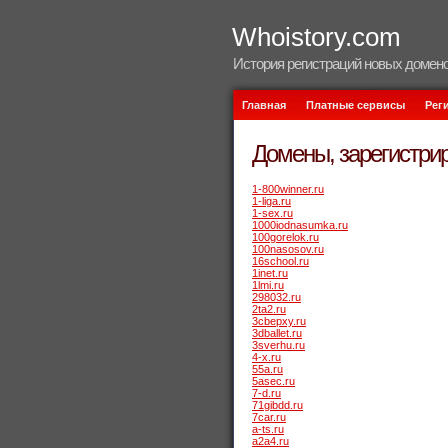
Whoistory.com
История регистраций новых домено
Главная
Платные сервисы
Рег
Домены, зарегистрир
1-800winner.ru
1-liga.ru
1-sex.ru
1000iodnasumka.ru
100gorelok.ru
100nasosov.ru
16school.ru
1inet.ru
1lmi.ru
298032.ru
2ta2.ru
3cbepxy.ru
3dballet.ru
3sverhu.ru
4-x.ru
55a.ru
5asec.ru
7-d.ru
71gibdd.ru
7car.ru
a-ts.ru
a2a4.ru