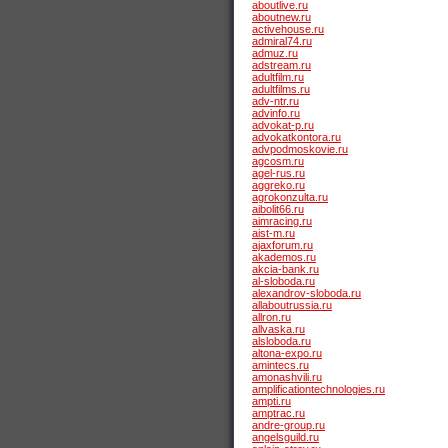
aboutlive.ru
aboutnew.ru
activehouse.ru
admiral74.ru
admuz.ru
adstream.ru
adultfilm.ru
adultfilms.ru
adv-ntr.ru
advinfo.ru
advokat-p.ru
advokatkontora.ru
advpodmoskovie.ru
agcosm.ru
agel-rus.ru
aggreko.ru
agrokonzulta.ru
aibolit66.ru
aimracing.ru
aist-m.ru
ajaxforum.ru
akademos.ru
akcia-bank.ru
al-sloboda.ru
alexandrov-sloboda.ru
allaboutrussia.ru
allron.ru
allvaska.ru
alsloboda.ru
altona-expo.ru
amintecs.ru
amonashvili.ru
amplificationtechnologies.ru
ampti.ru
amptrac.ru
andre-group.ru
angelsguild.ru