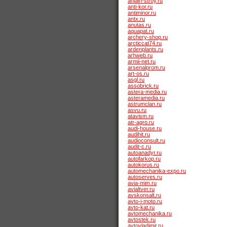
anlain-stroy.ru
anti-kor.ru
antiminor.ru
antx.ru
anutas.ru
aquapat.ru
archery-shop.ru
arcticcat74.ru
ardenplants.ru
arhweb.ru
armii-net.ru
arsenalprom.ru
art-os.ru
asgl.ru
assobrick.ru
astera-media.ru
asteramedia.ru
astrumclan.ru
asvu.ru
atavism.ru
atr-agro.ru
audi-house.ru
audihit.ru
audioconsult.ru
audit-c.ru
autoanadyr.ru
autofarkop.ru
autokorus.ru
automechanika-expo.ru
autoserves.ru
avia-mim.ru
avialtver.ru
avskonsalt.ru
avto-i-moto.ru
avto-kat.ru
avtomechanika.ru
avtostek.ru
avtovladimir.ru