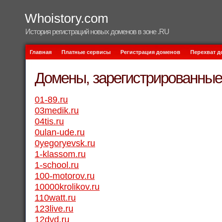
Whoistory.com
История регистраций новых доменов в зоне .RU
Главная
Платные сервисы
Регистрация доменов
Перехват 
Домены, зарегистрированные 
01-89.ru
03medik.ru
04tis.ru
0ulan-ude.ru
0yegoryevsk.ru
1-klassom.ru
1-school.ru
100-motorov.ru
10000krolikov.ru
110watt.ru
123live.ru
12dvd.ru