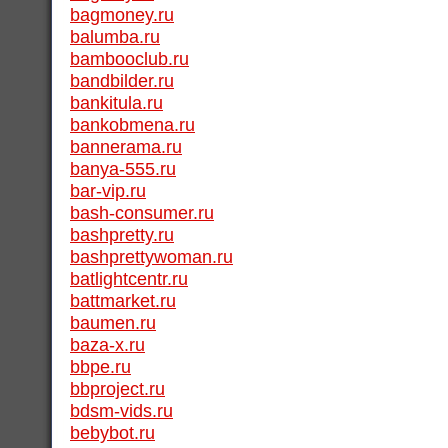
bagmoney.ru
balumba.ru
bambooclub.ru
bandbilder.ru
bankitula.ru
bankobmena.ru
bannerama.ru
banya-555.ru
bar-vip.ru
bash-consumer.ru
bashpretty.ru
bashprettywoman.ru
batlightcentr.ru
battmarket.ru
baumen.ru
baza-x.ru
bbpe.ru
bbproject.ru
bdsm-vids.ru
bebybot.ru