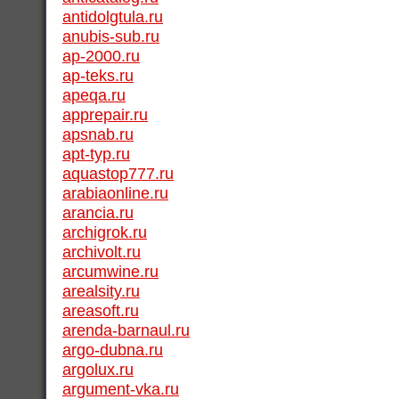
antidolgtula.ru
anubis-sub.ru
ap-2000.ru
ap-teks.ru
apeqa.ru
apprepair.ru
apsnab.ru
apt-typ.ru
aquastop777.ru
arabiaonline.ru
arancia.ru
archigrok.ru
archivolt.ru
arcumwine.ru
arealsity.ru
areasoft.ru
arenda-barnaul.ru
argo-dubna.ru
argolux.ru
argument-vka.ru