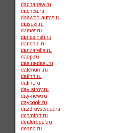
dachanew.ru
dachca.ru
daewoo-autos.ru
daisuki.ru
damet.ru
danceirish.ru
dancepl.ru
danzarella.ru
daop.ru
dastnedast.ru
daterium.ru
datinn.ru
datint.ru
dav-stroy.ru
day-new.ru
daycook.ru
dazdravstvuet.ru
dcomfort.ru
dealeropel.ru
deano.ru