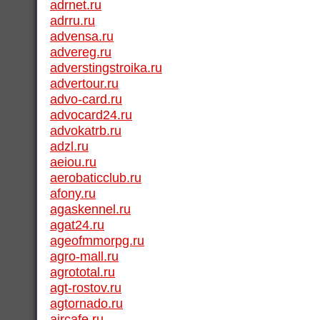
adrnet.ru
adrru.ru
advensa.ru
advereg.ru
adverstingstroika.ru
advertour.ru
advo-card.ru
advocard24.ru
advokatrb.ru
adzl.ru
aeiou.ru
aerobaticclub.ru
afony.ru
agaskennel.ru
agat24.ru
ageofmmorpg.ru
agro-mall.ru
agrototal.ru
agt-rostov.ru
agtornado.ru
aircafe.ru