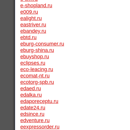
e-shopland.ru
e009.ru
ealight.ru
eastriver.ru
ebandey.ru
ebtd.ru
eburg-consumer.ru
eburg-shina.ru
ebuyshop.ru
eclipses.ru
eco-leacing.ru
ecomat-nt.ru
ecotorg-spb.ru
edaed.ru
edalka.ru
edaporeceptu.ru
edate24.ru
edsince.ru
edventure.ru
eexpressorder.ru