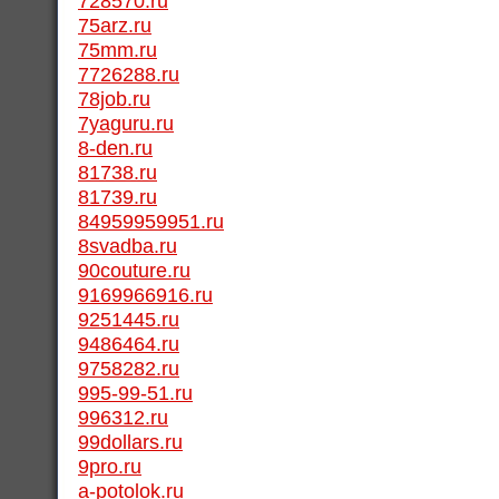
728570.ru
75arz.ru
75mm.ru
7726288.ru
78job.ru
7yaguru.ru
8-den.ru
81738.ru
81739.ru
84959959951.ru
8svadba.ru
90couture.ru
9169966916.ru
9251445.ru
9486464.ru
9758282.ru
995-99-51.ru
996312.ru
99dollars.ru
9pro.ru
a-potolok.ru