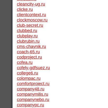
cleancity-ug.ru
clicke.ru
clientcontext.ru
clockmoscow.ru
club-secret.ru
clubbed.ru
clubplay.ru
clubrubin.ru
cms-chaynik.ru
coach-65.ru
codproject.ru
cofea.ru
cofely-gdfsuez.ru
college6.ru
colompac.ru
comfortproject.ru
company48.ru
companymilis.ru
companynebo.ru
companypc.ru