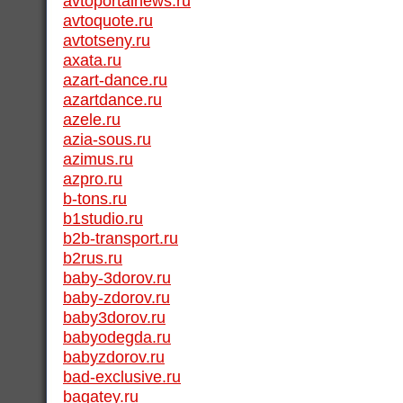
avtoportalnews.ru
avtoquote.ru
avtotseny.ru
axata.ru
azart-dance.ru
azartdance.ru
azele.ru
azia-sous.ru
azimus.ru
azpro.ru
b-tons.ru
b1studio.ru
b2b-transport.ru
b2rus.ru
baby-3dorov.ru
baby-zdorov.ru
baby3dorov.ru
babyodegda.ru
babyzdorov.ru
bad-exclusive.ru
bagatey.ru