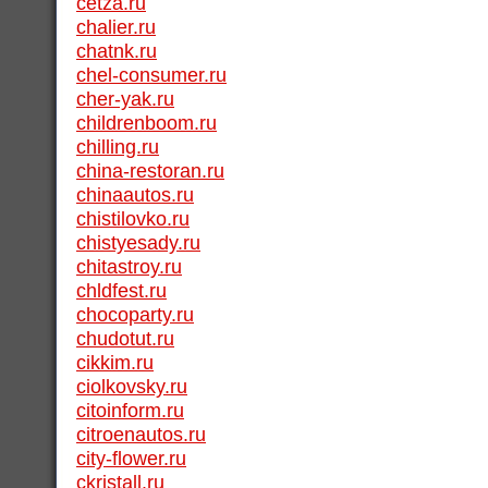
cetza.ru
chalier.ru
chatnk.ru
chel-consumer.ru
cher-yak.ru
childrenboom.ru
chilling.ru
china-restoran.ru
chinaautos.ru
chistilovko.ru
chistyesady.ru
chitastroy.ru
chldfest.ru
chocoparty.ru
chudotut.ru
cikkim.ru
ciolkovsky.ru
citoinform.ru
citroenautos.ru
city-flower.ru
ckristall.ru