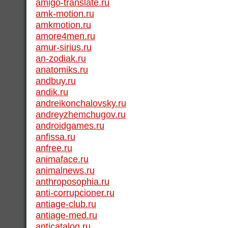
amigo-translate.ru
amk-motion.ru
amkmotion.ru
amore4men.ru
amur-sirius.ru
an-zodiak.ru
anatomiks.ru
andbuy.ru
andik.ru
andreikonchalovsky.ru
andreyzhemchugov.ru
androidgames.ru
anfissa.ru
anfree.ru
animaface.ru
animalnews.ru
anthroposophia.ru
anti-corrupcioner.ru
antiage-club.ru
antiage-med.ru
anticatalog.ru