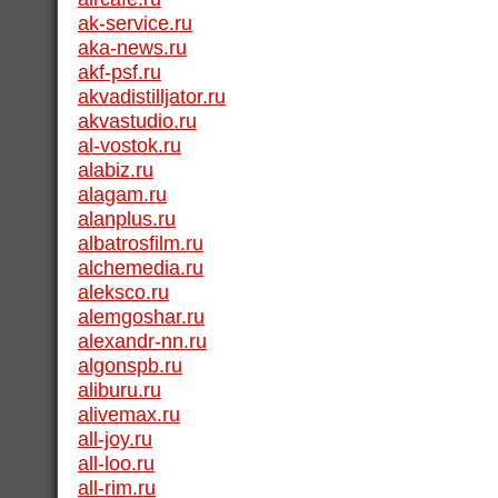
ak-service.ru
aka-news.ru
akf-psf.ru
akvadistilljator.ru
akvastudio.ru
al-vostok.ru
alabiz.ru
alagam.ru
alanplus.ru
albatrosfilm.ru
alchemedia.ru
aleksco.ru
alemgoshar.ru
alexandr-nn.ru
algonspb.ru
aliburu.ru
alivemax.ru
all-joy.ru
all-loo.ru
all-rim.ru