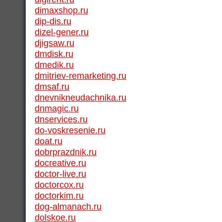
dimaxshop.ru
dip-dis.ru
dizel-gener.ru
djigsaw.ru
dmdisk.ru
dmedik.ru
dmitriev-remarketing.ru
dmsaf.ru
dnevnikneudachnika.ru
dnmagic.ru
dnservices.ru
do-voskresenie.ru
doat.ru
dobrprazdnik.ru
docreative.ru
doctor-live.ru
doctorcox.ru
doctorkim.ru
dog-almanach.ru
dolskoe.ru