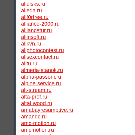
alldisks.ru
alleda.ru
allf0rfree.ru
alliance-2000.ru
alliancetur.ru
allinsoft.ru
allkvn.ru
allphotocontest.ru
allsexcontact.ru
alltu.ru
almeria-stanok.ru
alpha-passoni.ru
alpine-service.ru
alt-stream.ru
alta-prof.ru
altai-wood.ru
amabayresumptive.ru
amandc.ru
amc-motion.ru
amcmotion.ru