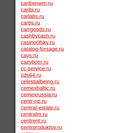
caribenwm.ru
caribi.ru
carlabs.ru
carps.ru
carrgoods.ru
cashbycash.ru
casino0fsky.ru
catalog-forsage.ru
cays.ru
cazybom.ru
cc-service.ru
cds64.ru
celestialbeing.ru
cemexbaltic.ru
cemexrussia.ru
centr-np.ru
central-estate.ru
centralm.ru
centrent.ru
centrproduktov.ru