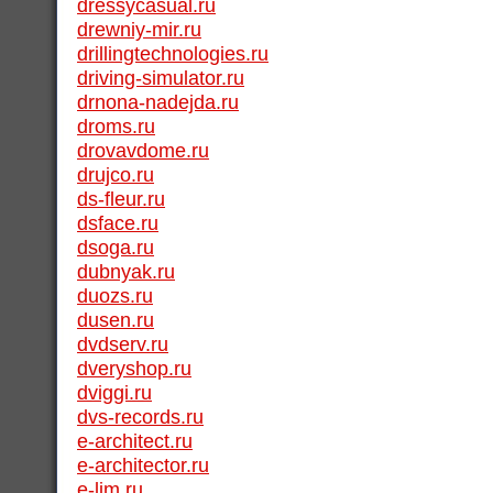
dressycasual.ru
drewniy-mir.ru
drillingtechnologies.ru
driving-simulator.ru
drnona-nadejda.ru
droms.ru
drovavdome.ru
drujco.ru
ds-fleur.ru
dsface.ru
dsoga.ru
dubnyak.ru
duozs.ru
dusen.ru
dvdserv.ru
dveryshop.ru
dviggi.ru
dvs-records.ru
e-architect.ru
e-architector.ru
e-lim.ru