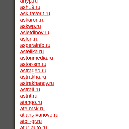
artyp.ru
ash19.ru
ask-favorit.ru
askaron.ru
askwp.ru
asletdinov.ru
aslon.ru
asperainfo.ru
astelika.ru
astonmedia.ru
astor-sm.ru
astrageo.ru
astrakha.ru
astrakhancy.ru
astrall.ru
astrit.ru
atango.ru
ate-msk.ru
atlant-ivanovo.ru
atoll-gr.ru
atur-auto.ru