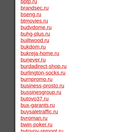
bptp.ru
brandsec.ru
bseng.ru
btmovies.ru
budvdome.ru
buhg-plus.ru
builtwood.ru
bukdom.ru
bukreja-home.ru
bunever.ru
burdadirect-shop.ru
burlington-socks.ru
burnpromo.ru
business-prosto.ru
bussinesgroup.ru
butovo37.ru
bux-garants.ru
buysaletraffic.ru
bvroman.ru
bwin-poker.ru
bytovoy-remont.ru