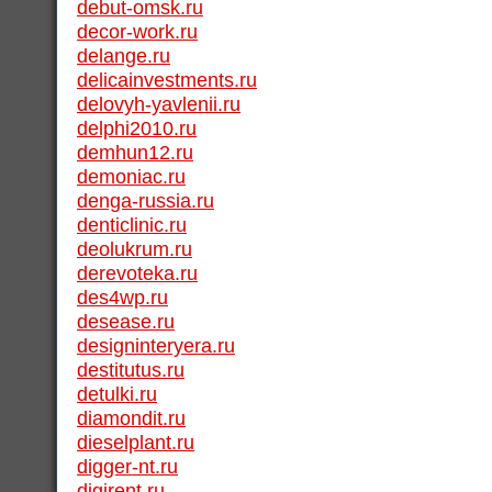
debut-omsk.ru
decor-work.ru
delange.ru
delicainvestments.ru
delovyh-yavlenii.ru
delphi2010.ru
demhun12.ru
demoniac.ru
denga-russia.ru
denticlinic.ru
deolukrum.ru
derevoteka.ru
des4wp.ru
desease.ru
designinteryera.ru
destitutus.ru
detulki.ru
diamondit.ru
dieselplant.ru
digger-nt.ru
digirent.ru