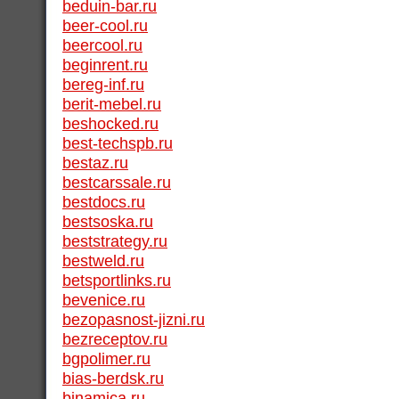
beduin-bar.ru
beer-cool.ru
beercool.ru
beginrent.ru
bereg-inf.ru
berit-mebel.ru
beshocked.ru
best-techspb.ru
bestaz.ru
bestcarssale.ru
bestdocs.ru
bestsoska.ru
beststrategy.ru
bestweld.ru
betsportlinks.ru
bevenice.ru
bezopasnost-jizni.ru
bezreceptov.ru
bgpolimer.ru
bias-berdsk.ru
binamica.ru