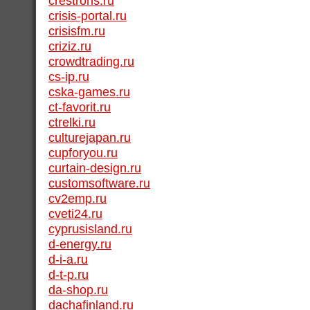
crestrons.ru
crisis-portal.ru
crisisfm.ru
criziz.ru
crowdtrading.ru
cs-ip.ru
cska-games.ru
ct-favorit.ru
ctrelki.ru
culturejapan.ru
cupforyou.ru
curtain-design.ru
customsoftware.ru
cv2emp.ru
cveti24.ru
cyprusisland.ru
d-energy.ru
d-i-a.ru
d-t-p.ru
da-shop.ru
dachafinland.ru