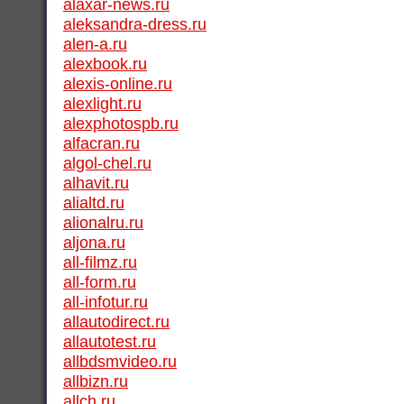
alaxar-news.ru
aleksandra-dress.ru
alen-a.ru
alexbook.ru
alexis-online.ru
alexlight.ru
alexphotospb.ru
alfacran.ru
algol-chel.ru
alhavit.ru
alialtd.ru
alionalru.ru
aljona.ru
all-filmz.ru
all-form.ru
all-infotur.ru
allautodirect.ru
allautotest.ru
allbdsmvideo.ru
allbizn.ru
allch.ru