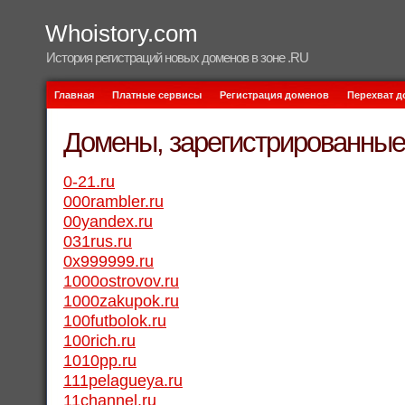
Whoistory.com
История регистраций новых доменов в зоне .RU
Главная
Платные сервисы
Регистрация доменов
Перехват 
Домены, зарегистрированные 
0-21.ru
000rambler.ru
00yandex.ru
031rus.ru
0x999999.ru
1000ostrovov.ru
1000zakupok.ru
100futbolok.ru
100rich.ru
1010pp.ru
111pelagueya.ru
11channel.ru