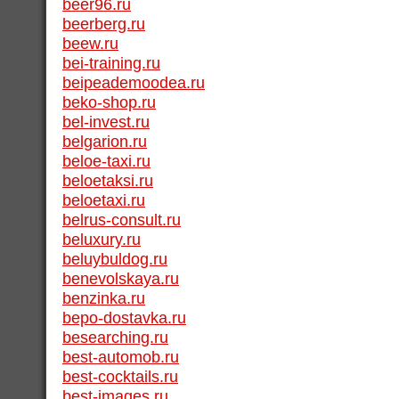
beer96.ru
beerberg.ru
beew.ru
bei-training.ru
beipeademoodea.ru
beko-shop.ru
bel-invest.ru
belgarion.ru
beloe-taxi.ru
beloetaksi.ru
beloetaxi.ru
belrus-consult.ru
beluxury.ru
beluybuldog.ru
benevolskaya.ru
benzinka.ru
bepo-dostavka.ru
besearching.ru
best-automob.ru
best-cocktails.ru
best-images.ru