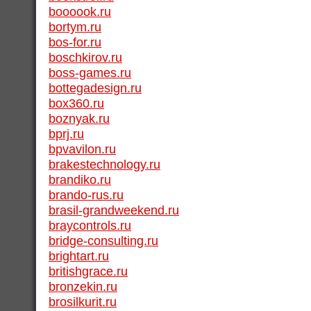
boooook.ru
bortym.ru
bos-for.ru
boschkirov.ru
boss-games.ru
bottegadesign.ru
box360.ru
boznyak.ru
bprj.ru
bpvavilon.ru
brakestechnology.ru
brandiko.ru
brando-rus.ru
brasil-grandweekend.ru
braycontrols.ru
bridge-consulting.ru
brightart.ru
britishgrace.ru
bronzekin.ru
brosilkurit.ru