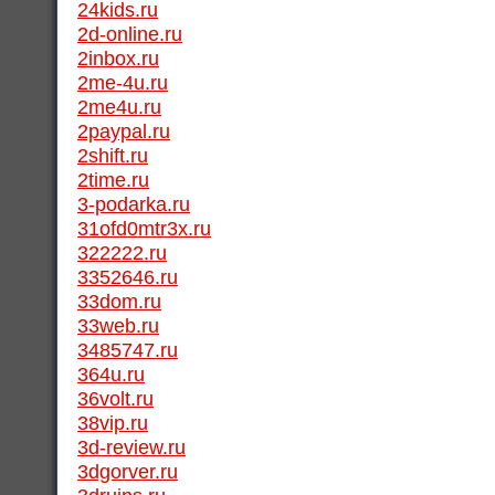
24kids.ru
2d-online.ru
2inbox.ru
2me-4u.ru
2me4u.ru
2paypal.ru
2shift.ru
2time.ru
3-podarka.ru
31ofd0mtr3x.ru
322222.ru
3352646.ru
33dom.ru
33web.ru
3485747.ru
364u.ru
36volt.ru
38vip.ru
3d-review.ru
3dgorver.ru