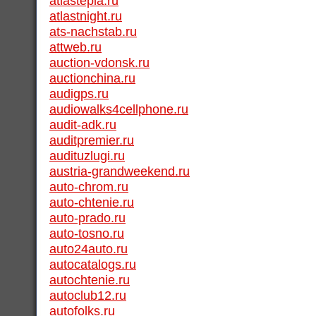
atlastepla.ru
atlastnight.ru
ats-nachstab.ru
attweb.ru
auction-vdonsk.ru
auctionchina.ru
audigps.ru
audiowalks4cellphone.ru
audit-adk.ru
auditpremier.ru
audituzlugi.ru
austria-grandweekend.ru
auto-chrom.ru
auto-chtenie.ru
auto-prado.ru
auto-tosno.ru
auto24auto.ru
autocatalogs.ru
autochtenie.ru
autoclub12.ru
autofolks.ru