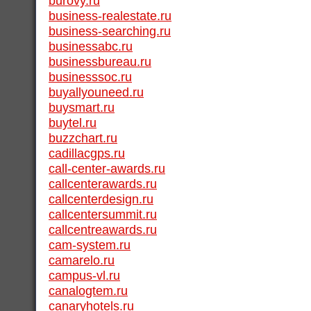
burovy.ru
business-realestate.ru
business-searching.ru
businessabc.ru
businessbureau.ru
businesssoc.ru
buyallyouneed.ru
buysmart.ru
buytel.ru
buzzchart.ru
cadillacgps.ru
call-center-awards.ru
callcenterawards.ru
callcenterdesign.ru
callcentersummit.ru
callcentreawards.ru
cam-system.ru
camarelo.ru
campus-vl.ru
canalogtem.ru
canaryhotels.ru