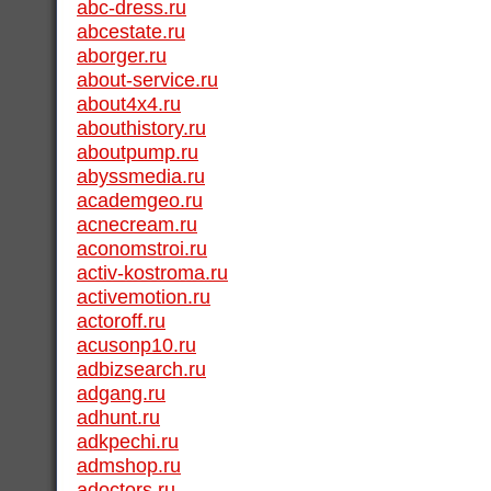
abc-dress.ru
abcestate.ru
aborger.ru
about-service.ru
about4x4.ru
abouthistory.ru
aboutpump.ru
abyssmedia.ru
academgeo.ru
acnecream.ru
aconomstroi.ru
activ-kostroma.ru
activemotion.ru
actoroff.ru
acusonp10.ru
adbizsearch.ru
adgang.ru
adhunt.ru
adkpechi.ru
admshop.ru
adoctors.ru