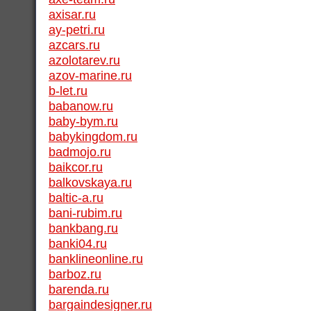
axisar.ru
ay-petri.ru
azcars.ru
azolotarev.ru
azov-marine.ru
b-let.ru
babanow.ru
baby-bym.ru
babykingdom.ru
badmojo.ru
baikcor.ru
balkovskaya.ru
baltic-a.ru
bani-rubim.ru
bankbang.ru
banki04.ru
banklineonline.ru
barboz.ru
barenda.ru
bargaindesigner.ru