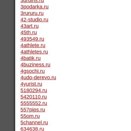
3druins.ru
3podarka.ru
3rururu.ru
42-studio.ru
43art.ru
45th.ru
493549.ru
4athlete.ru
4athletes.ru
4batik.ru
4buziness.ru
4gsochi.ru
4udo-derevo.ru
4yurist.ru
5180294.ru
5420110.ru
5555552.ru
557pips.ru
55om.ru
5channel.ru
634638.ru