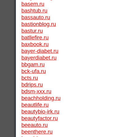
basem.ru
bashtub.ru
bassauto.ru
bastionblog.ru
bastur.ru
batllefire.ru
baxbook.ru
bayer-diabet.ru
bayerdiabet.ru
bbgam.ru
bck-ufa.ru
bcts.ru
bdrips.ru
bdsm-xxx.ru
beachholding.ru
beautlife.ru
beautybio-irk.ru
beautyfactor.ru
beeauto.ru
beenthere.ru