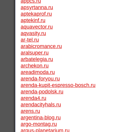
appcs.ru
apsyrtanna.ru
aptekaprof.ru
aptekinf.ru
aquavector.ru
aqvasity.ru
ar-tel.ru
arabicromance.ru
aralsuper.ru
arbatelegia.ru
archekon.ru
areadimoda.ru
arenda-foryou.ru
arenda-kupit-espresso-bosch.ru
arenda-podolsk.ru
arenda4.ru
arendacityhals.ru
arens.ru
argentina-blog.ru
argo-montag.ru
argus-planetarium.ru