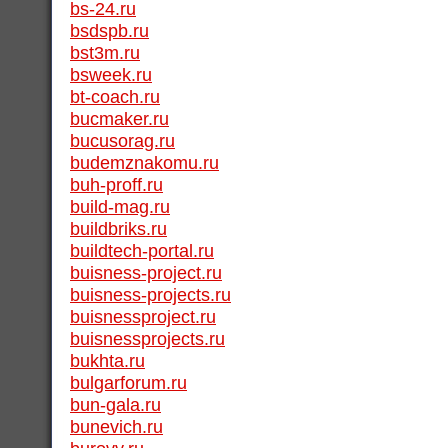
bs-24.ru
bsdspb.ru
bst3m.ru
bsweek.ru
bt-coach.ru
bucmaker.ru
bucusorag.ru
budemznakomu.ru
buh-proff.ru
build-mag.ru
buildbriks.ru
buildtech-portal.ru
buisness-project.ru
buisness-projects.ru
buisnessproject.ru
buisnessprojects.ru
bukhta.ru
bulgarforum.ru
bun-gala.ru
bunevich.ru