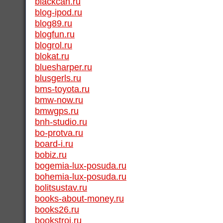
blackcan.ru
blog-ipod.ru
blog89.ru
blogfun.ru
blogrol.ru
blokat.ru
bluesharper.ru
blusgerls.ru
bms-toyota.ru
bmw-now.ru
bmwgps.ru
bnh-studio.ru
bo-protva.ru
board-i.ru
bobiz.ru
bogemia-lux-posuda.ru
bohemia-lux-posuda.ru
bolitsustav.ru
books-about-money.ru
books26.ru
bookstroi.ru