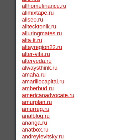
allhomefinance.ru
allmixtape.ru
allse0.ru
alltecktonik.ru
alluringmates.ru
alta-it.ru
altayregion22.ru
alter-vita.ru
alterveda.ru
alwaysthink.ru
amaha.ru
amarillocapital.ru
amberbud.ru
americanadvocate.ru
amurplan.ru
amurreg.ru
analblog.ru
ananga.ru
anatbox.ru
andreylevitsky.ru