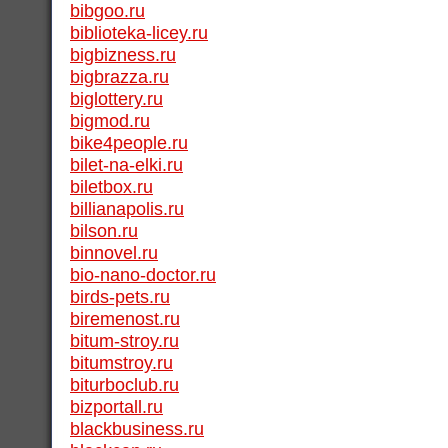
bibgoo.ru
biblioteka-licey.ru
bigbizness.ru
bigbrazza.ru
biglottery.ru
bigmod.ru
bike4people.ru
bilet-na-elki.ru
biletbox.ru
billianapolis.ru
bilson.ru
binnovel.ru
bio-nano-doctor.ru
birds-pets.ru
biremenost.ru
bitum-stroy.ru
bitumstroy.ru
biturboclub.ru
bizportall.ru
blackbusiness.ru