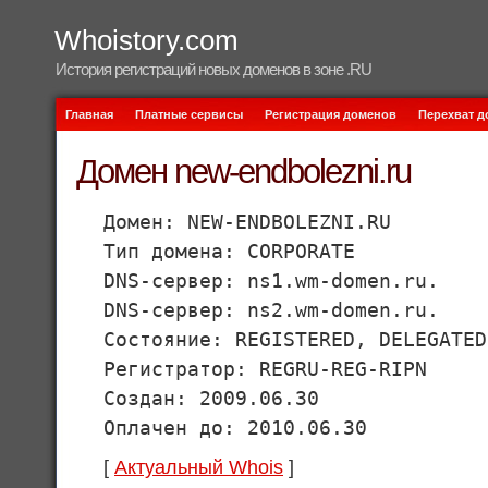
Whoistory.com
История регистраций новых доменов в зоне .RU
Главная
Платные сервисы
Регистрация доменов
Перехват 
Домен new-endbolezni.ru
Домен: NEW-ENDBOLEZNI.RU
Тип домена: CORPORATE
DNS-сервер: ns1.wm-domen.ru.
DNS-сервер: ns2.wm-domen.ru.
Состояние: REGISTERED, DELEGATED
Регистратор: REGRU-REG-RIPN
Создан: 2009.06.30
Оплачен до: 2010.06.30
[
Актуальный Whois
]