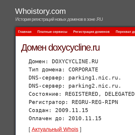
Whoistory.com
История регистраций новых доменов в зоне .RU
Главная
Платные сервисы
Регистрация доменов
Перехват 
Домен doxycycline.ru
Домен: DOXYCYCLINE.RU
Тип домена: CORPORATE
DNS-сервер: parking1.nic.ru.
DNS-сервер: parking2.nic.ru.
Состояние: REGISTERED, DELEGATED
Регистратор: REGRU-REG-RIPN
Создан: 2009.11.15
Оплачен до: 2010.11.15
[
Актуальный Whois
]