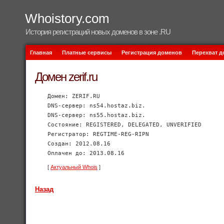
Whoistory.com
История регистраций новых доменов в зоне .RU
Главная
Платные сервисы
Регистрация доменов
Перехват 
Домен zerif.ru
Домен: ZERIF.RU
DNS-сервер: ns54.hostaz.biz.
DNS-сервер: ns55.hostaz.biz.
Состояние: REGISTERED, DELEGATED, UNVERIFIED
Регистратор: REGTIME-REG-RIPN
Создан: 2012.08.16
Оплачен до: 2013.08.16
[
Актуальный Whois
]
Назад