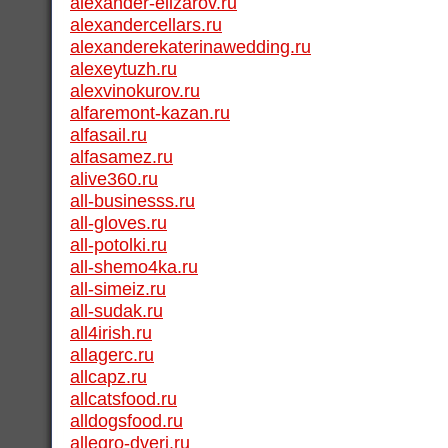
alexander-elizarov.ru
alexandercellars.ru
alexanderekaterinawedding.ru
alexeytuzh.ru
alexvinokurov.ru
alfaremont-kazan.ru
alfasail.ru
alfasamez.ru
alive360.ru
all-businesss.ru
all-gloves.ru
all-potolki.ru
all-shemo4ka.ru
all-simeiz.ru
all-sudak.ru
all4irish.ru
allagerc.ru
allcapz.ru
allcatsfood.ru
alldogsfood.ru
allegro-dveri.ru