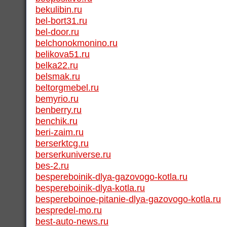
bekulibin.ru
bel-bort31.ru
bel-door.ru
belchonokmonino.ru
belikova51.ru
belka22.ru
belsmak.ru
beltorgmebel.ru
bemyrio.ru
benberry.ru
benchik.ru
beri-zaim.ru
berserktcg.ru
berserkuniverse.ru
bes-2.ru
bespereboinik-dlya-gazovogo-kotla.ru
bespereboinik-dlya-kotla.ru
bespereboinoe-pitanie-dlya-gazovogo-kotla.ru
bespredel-mo.ru
best-auto-news.ru