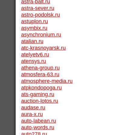
astra-balt.ru
astra-sever.ru
astro-podolsk.ru
astuplon.ru
asymbix.ru
asynchronium.ru
atalian.ru
atc-krasnoyarsk.ru
atelyetv6.ru
atensys.ru
athena-group.ru
atmosfera-63.ru
atmosphere-media.ru
atpkondopoga.ru
ats-gaming.ru
auction-lotos.ru
audase.ru
aura-x.ru
auto-labean.ru
auto-words.ru
auto278.ru