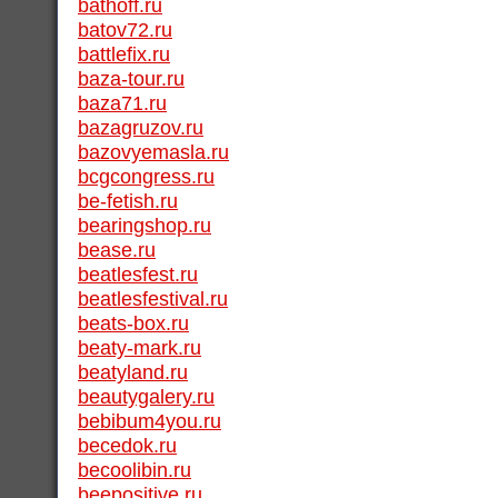
bathoff.ru
batov72.ru
battlefix.ru
baza-tour.ru
baza71.ru
bazagruzov.ru
bazovyemasla.ru
bcgcongress.ru
be-fetish.ru
bearingshop.ru
bease.ru
beatlesfest.ru
beatlesfestival.ru
beats-box.ru
beaty-mark.ru
beatyland.ru
beautygalery.ru
bebibum4you.ru
becedok.ru
becoolibin.ru
beepositive.ru