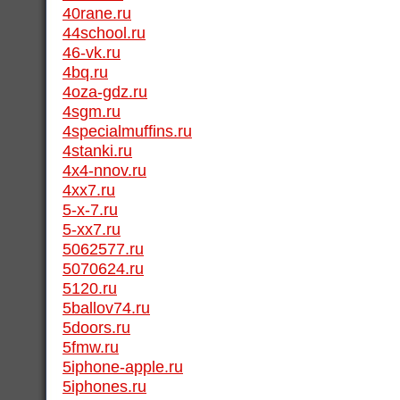
40rane.ru
44school.ru
46-vk.ru
4bq.ru
4oza-gdz.ru
4sgm.ru
4specialmuffins.ru
4stanki.ru
4x4-nnov.ru
4xx7.ru
5-x-7.ru
5-xx7.ru
5062577.ru
5070624.ru
5120.ru
5ballov74.ru
5doors.ru
5fmw.ru
5iphone-apple.ru
5iphones.ru