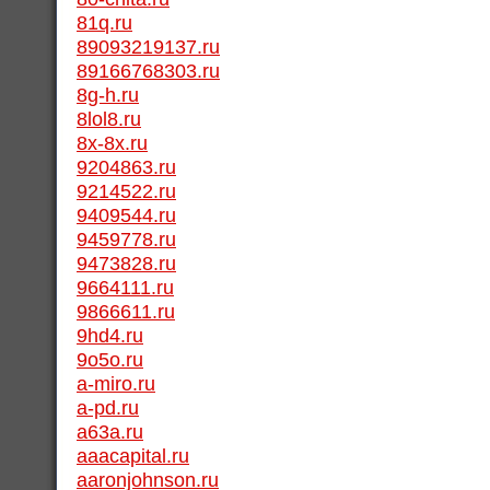
81q.ru
89093219137.ru
89166768303.ru
8g-h.ru
8lol8.ru
8x-8x.ru
9204863.ru
9214522.ru
9409544.ru
9459778.ru
9473828.ru
9664111.ru
9866611.ru
9hd4.ru
9o5o.ru
a-miro.ru
a-pd.ru
a63a.ru
aaacapital.ru
aaronjohnson.ru