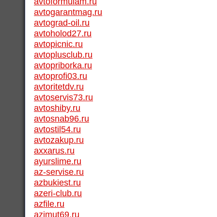
avtoformulam.ru
avtogarantmag.ru
avtograd-oil.ru
avtoholod27.ru
avtopicnic.ru
avtoplusclub.ru
avtopriborka.ru
avtoprofi03.ru
avtoritetdv.ru
avtoservis73.ru
avtoshiby.ru
avtosnab96.ru
avtostil54.ru
avtozakup.ru
axxarus.ru
ayurslime.ru
az-servise.ru
azbukiest.ru
azeri-club.ru
azfile.ru
azimut69.ru