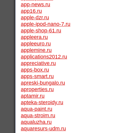
app-news.ru
app16.ru
apple-dzr.ru
apple-ipod-nano-7.ru
apple-shop-61.ru
appleera.ru
appleeuro.ru
applemine.ru
applications2012.ru
appreciative.ru
apps-box.ru
apps-smart.ru
apreski-bungalo.ru
aproperties.ru
aptamir.ru
apteka-steroidy.ru
aqua-paint.ru
aqua-stroim.ru
aqualuzha.ru
aquaresurs-udm.ru