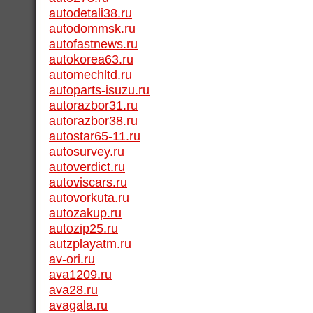
autodetali38.ru
autodommsk.ru
autofastnews.ru
autokorea63.ru
automechltd.ru
autoparts-isuzu.ru
autorazbor31.ru
autorazbor38.ru
autostar65-11.ru
autosurvey.ru
autoverdict.ru
autoviscars.ru
autovorkuta.ru
autozakup.ru
autozip25.ru
autzplayatm.ru
av-ori.ru
ava1209.ru
ava28.ru
avagala.ru