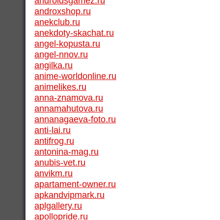
androidsgamez.ru
androxshop.ru
anekclub.ru
anekdoty-skachat.ru
angel-kopusta.ru
angel-nnov.ru
angilka.ru
anime-worldonline.ru
animelikes.ru
anna-znamova.ru
annamahutova.ru
annanagaeva-foto.ru
anti-lai.ru
antifrog.ru
antonina-mag.ru
anubis-vet.ru
anvikm.ru
apartament-owner.ru
apkandvipmark.ru
aplgallery.ru
apollopride.ru