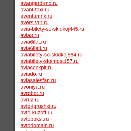
avangard-mo.ru
avant-taxi.ru
aventumnk.ru
avers-vrn.ru
avia-bilety-so-skidkoj445.ru
avia3.ru
avia6ilet.ru
avia6ileti.ru
aviabilety-so-skidkoj564.ru
aviabilety-stoimost157.ru
aviacockpit.ru
aviado.ru
aviasalesfan.ru
avoniya.ru
avrobot.ru
avruz.ru
avto-igrushki.ru
avto-kuzoff.ru
avtoboksi.ru
avtodomain.ru