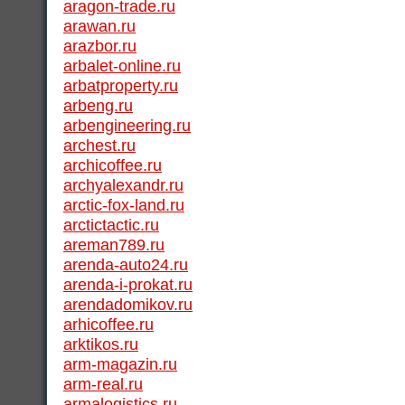
aragon-trade.ru
arawan.ru
arazbor.ru
arbalet-online.ru
arbatproperty.ru
arbeng.ru
arbengineering.ru
archest.ru
archicoffee.ru
archyalexandr.ru
arctic-fox-land.ru
arctictactic.ru
areman789.ru
arenda-auto24.ru
arenda-i-prokat.ru
arendadomikov.ru
arhicoffee.ru
arktikos.ru
arm-magazin.ru
arm-real.ru
armalogistics.ru