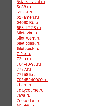
5stars-travel.ru
5u88.ru
61314.ru
61kamen.ru
6409095.ru
668-12-28.ru
6iletavia.ru
6iletiiwem.ru
6iletipoisk.ru
6iletpoisk.ru
7-9-x.ru
73sp.ru
764-48-97.ru
7737.ru
775585.ru
79645240000.ru
7baru.ru
7daycourse.ru
7iwa.ru
7nebodon.ru
80-chita.ru