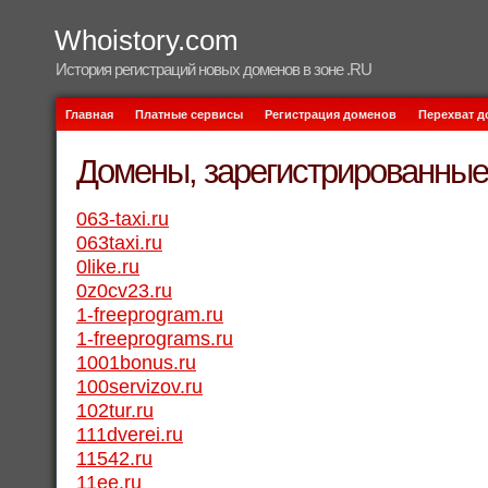
Whoistory.com
История регистраций новых доменов в зоне .RU
Главная
Платные сервисы
Регистрация доменов
Перехват 
Домены, зарегистрированные 
063-taxi.ru
063taxi.ru
0like.ru
0z0cv23.ru
1-freeprogram.ru
1-freeprograms.ru
1001bonus.ru
100servizov.ru
102tur.ru
111dverei.ru
11542.ru
11ee.ru