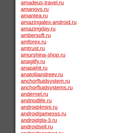
amadeus-travel.ru
amanovs.ru
amantea.ru
amazingalex-android.ru
amazingday.ru
ambersoft.ru
amforex.ru
amtrust.ru
amurshina-shop.ru
anaglify.ru
anapahit.ru
anatoliiandreev.ru
anchorfluidsystem.ru
anchorfluidsystems.ru
andernet.ru
andriodlife.ru
android4mini.ru
androidgamesss.ru
androidgta-3.ru
androidsell.ru