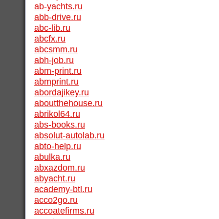
ab-yachts.ru
abb-drive.ru
abc-lib.ru
abcfx.ru
abcsmm.ru
abh-job.ru
abm-print.ru
abmprint.ru
abordajikey.ru
aboutthehouse.ru
abrikol64.ru
abs-books.ru
absolut-autolab.ru
abto-help.ru
abulka.ru
abxazdom.ru
abyacht.ru
academy-btl.ru
acco2go.ru
accoatefirms.ru