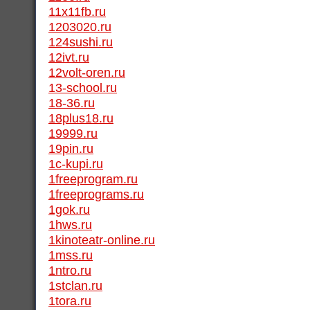
11x11fb.ru
1203020.ru
124sushi.ru
12ivt.ru
12volt-oren.ru
13-school.ru
18-36.ru
18plus18.ru
19999.ru
19pin.ru
1c-kupi.ru
1freeprogram.ru
1freeprograms.ru
1gok.ru
1hws.ru
1kinoteatr-online.ru
1mss.ru
1ntro.ru
1stclan.ru
1tora.ru