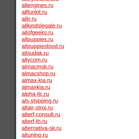
allengines.ru
allfunkit.ru
alljr.ru
allkindslegale.ru
allofgeeks.ru
allpuppies.ru
allpuppiesfood.ru
allsudak.ru
allycom.ru
almacmsk.ru
almacshop.ru
almax-kia.ru
almaxkia.ru
alpha-llc.ru
als-shipping.ru
altair-stroi.ru
alterf-consult.ru
alterf-th.ru
alternativa-sk.ru
altunino.ru