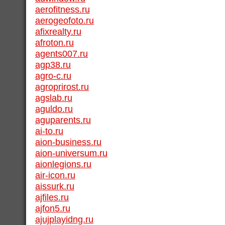
aerofitness.ru
aerogeofoto.ru
afixrealty.ru
afroton.ru
agents007.ru
agp38.ru
agro-c.ru
agroprirost.ru
agslab.ru
aguldo.ru
aguparents.ru
ai-to.ru
aion-business.ru
aion-universum.ru
aionlegions.ru
air-icon.ru
aissurk.ru
ajfiles.ru
ajfon5.ru
ajujplayidng.ru