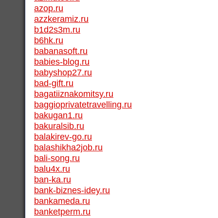
azop.ru
azzkeramiz.ru
b1d2s3m.ru
b6hk.ru
babanasoft.ru
babies-blog.ru
babyshop27.ru
bad-gift.ru
bagatiiznakomitsy.ru
baggioprivatetravelling.ru
bakugan1.ru
bakuralsib.ru
balakirev-go.ru
balashikha2job.ru
bali-song.ru
balu4x.ru
ban-ka.ru
bank-biznes-idey.ru
bankameda.ru
banketperm.ru