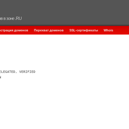
в в зоне .RU
истрация доменов
Перехват доменов
SSL-сертификаты
Whois
ELEGATED, VERIFIED
N