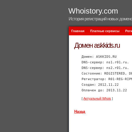
Whoistory.com
История регистраций новых домено
Главная
Платные сервисы
Рег
Домен askkids.ru
Домен: ASKKIDS.RU
DNS-сервер: ns1.r01.ru.
DNS-сервер: ns2.r01.ru.
Состояние: REGISTERED, D
Регистратор: R01-REG-RIP
Создан: 2012.11.22
Оплачен до: 2013.11.22
[
Актуальный Whois
]
Назад