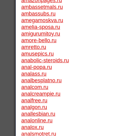
amazonpages.ru
ambassetmals.ru
ambassubs.ru
amegamoskva.ru
amelia-sposa.ru
amigurumitoy.ru
amore-bello.ru
amretto.ru
amusepics.ru
anabolic-steroids.ru
anal-popa.ru
analass.ru
analbesplatno.ru
analcom.ru
analcreampie.ru
analfree.ru
analgon.ru
anallesbian.ru
analonline.ru
analox.ru
analsmotret.ru