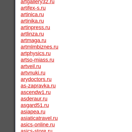
artgallery32.ru
artifex-s.ru
artinica.ru
artinika.ru
artinpress.ru
artlinza.ru
artmaga.ru
artmlmbiznes.ru
artphysics.ru
artso-miass.ru
artveil.ru
artvnuki.ru
arydoctors.ru
as-zapravka.ru
ascendw1.ru
asderaur.ru
asgard51.ru
asiapea.ru
asiaticatravel.ru
asics-online.ru
asics-store.ru