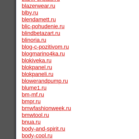
blazerwear.ru
blby.ru
blendamett.ru
blic-pohudenie.ru
blindbetazart.ru
blinoria.ru
blog-c-pozitivom.ru
blogmarino4ka.ru
blokiveka.ru
blokpanel.ru
blokpaneli.ru
blowerandpump.ru
blume1.ru
bm-mf.ru
bmpr.ru
bmwfashionweek.ru
bmwtool.ru
bnua.ru
body-and-spirit.ru
body-cool.ru