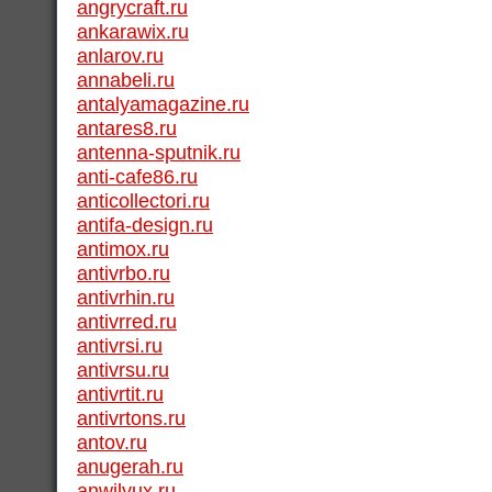
angrycraft.ru
ankarawix.ru
anlarov.ru
annabeli.ru
antalyamagazine.ru
antares8.ru
antenna-sputnik.ru
anti-cafe86.ru
anticollectori.ru
antifa-design.ru
antimox.ru
antivrbo.ru
antivrhin.ru
antivrred.ru
antivrsi.ru
antivrsu.ru
antivrtit.ru
antivrtons.ru
antov.ru
anugerah.ru
anwilyux.ru