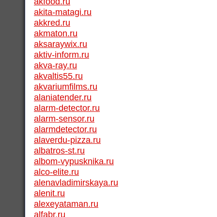
akfood.ru
akita-matagi.ru
akkred.ru
akmaton.ru
aksaraywix.ru
aktiv-inform.ru
akva-ray.ru
akvaltis55.ru
akvariumfilms.ru
alaniatender.ru
alarm-detector.ru
alarm-sensor.ru
alarmdetector.ru
alaverdu-pizza.ru
albatros-st.ru
albom-vypusknika.ru
alco-elite.ru
alenavladimirskaya.ru
alenit.ru
alexeyataman.ru
alfabr.ru