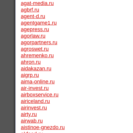
agat-media.ru
agbrf.ru
agent-d.ru
agentgame1.ru
agepress.ru
agorlaw.ru
agorpartners.ru
agroswet.ru
ahremenko.ru
ahron.ru
aidakazan.ru
aigrp.ru
aima-online.ru
air-invest.ru
airboxservice.ru
airiceland.ru
airinvest.ru
airty.ru
airwab.ru
aistinoe-gnezdo.ru