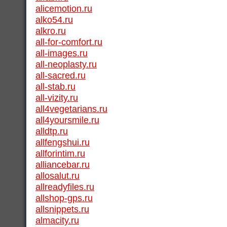
alicemotion.ru
alko54.ru
alkro.ru
all-for-comfort.ru
all-images.ru
all-neoplasty.ru
all-sacred.ru
all-stab.ru
all-vizity.ru
all4vegetarians.ru
all4yoursmile.ru
alldtp.ru
allfengshui.ru
allforintim.ru
alliancebar.ru
allosalut.ru
allreadyfiles.ru
allshop-gps.ru
allsnippets.ru
almacity.ru