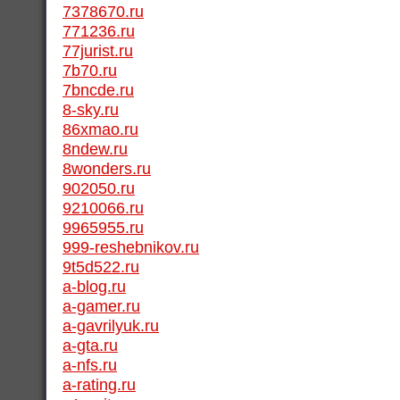
7378670.ru
771236.ru
77jurist.ru
7b70.ru
7bncde.ru
8-sky.ru
86xmao.ru
8ndew.ru
8wonders.ru
902050.ru
9210066.ru
9965955.ru
999-reshebnikov.ru
9t5d522.ru
a-blog.ru
a-gamer.ru
a-gavrilyuk.ru
a-gta.ru
a-nfs.ru
a-rating.ru