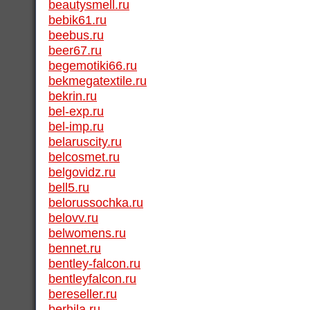
beautysmell.ru
bebik61.ru
beebus.ru
beer67.ru
begemotiki66.ru
bekmegatextile.ru
bekrin.ru
bel-exp.ru
bel-imp.ru
belaruscity.ru
belcosmet.ru
belgovidz.ru
bell5.ru
belorussochka.ru
belovv.ru
belwomens.ru
bennet.ru
bentley-falcon.ru
bentleyfalcon.ru
bereseller.ru
berhila.ru