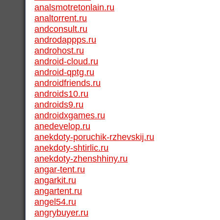
analsmotretonlain.ru
analtorrent.ru
andconsult.ru
androdappps.ru
androhost.ru
android-cloud.ru
android-qptg.ru
androidfriends.ru
androids10.ru
androids9.ru
androidxgames.ru
anedevelop.ru
anekdoty-poruchik-rzhevskij.ru
anekdoty-shtirlic.ru
anekdoty-zhenshhiny.ru
angar-tent.ru
angarkit.ru
angartent.ru
angel54.ru
angrybuyer.ru