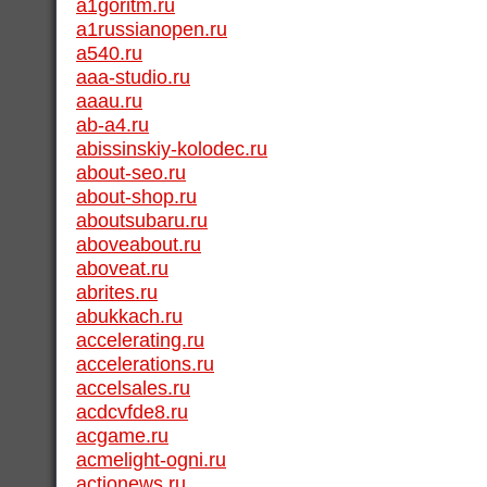
a1goritm.ru
a1russianopen.ru
a540.ru
aaa-studio.ru
aaau.ru
ab-a4.ru
abissinskiy-kolodec.ru
about-seo.ru
about-shop.ru
aboutsubaru.ru
aboveabout.ru
aboveat.ru
abrites.ru
abukkach.ru
accelerating.ru
accelerations.ru
accelsales.ru
acdcvfde8.ru
acgame.ru
acmelight-ogni.ru
actionews.ru