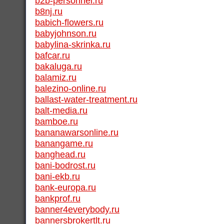
b2b-personnel.ru
b8nj.ru
babich-flowers.ru
babyjohnson.ru
babylina-skrinka.ru
bafcar.ru
bakaluga.ru
balamiz.ru
balezino-online.ru
ballast-water-treatment.ru
balt-media.ru
bamboe.ru
bananawarsonline.ru
banangame.ru
banghead.ru
bani-bodrost.ru
bani-ekb.ru
bank-europa.ru
bankprof.ru
banner4everybody.ru
bannersbrokertlt.ru