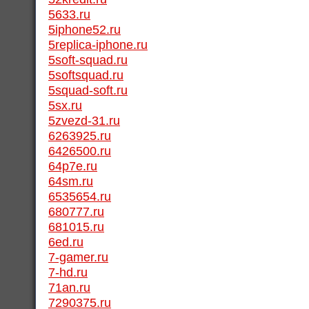
5633.ru
5iphone52.ru
5replica-iphone.ru
5soft-squad.ru
5softsquad.ru
5squad-soft.ru
5sx.ru
5zvezd-31.ru
6263925.ru
6426500.ru
64p7e.ru
64sm.ru
6535654.ru
680777.ru
681015.ru
6ed.ru
7-gamer.ru
7-hd.ru
71an.ru
7290375.ru