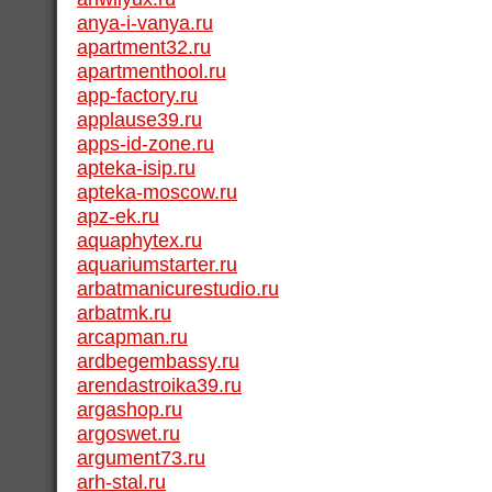
anya-i-vanya.ru
apartment32.ru
apartmenthool.ru
app-factory.ru
applause39.ru
apps-id-zone.ru
apteka-isip.ru
apteka-moscow.ru
apz-ek.ru
aquaphytex.ru
aquariumstarter.ru
arbatmanicurestudio.ru
arbatmk.ru
arcapman.ru
ardbegembassy.ru
arendastroika39.ru
argashop.ru
argoswet.ru
argument73.ru
arh-stal.ru