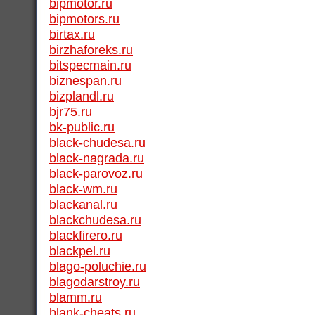
bipmotor.ru
bipmotors.ru
birtax.ru
birzhaforeks.ru
bitspecmain.ru
biznespan.ru
bizplandl.ru
bjr75.ru
bk-public.ru
black-chudesa.ru
black-nagrada.ru
black-parovoz.ru
black-wm.ru
blackanal.ru
blackchudesa.ru
blackfirero.ru
blackpel.ru
blago-poluchie.ru
blagodarstroy.ru
blamm.ru
blank-cheats.ru