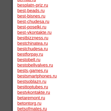
besplatn-priz.ru
best-beads.ru
best-bisnes.ru
best-chudesa.ru
best-poselki.ru
best-vkontakte.ru
bestbizzness.ru
bestchinatea.ru
bestchudesa.ru
bestforpay.ru
bestobell.ru
bestobellvalves.ru
bests-games.ru
bestsmartphones.ru
bestsoblazn.ru
besttoptubes.ru
bestvkontakte.ru
betaremont.ru
betontorg.ru
betsofmates.ru