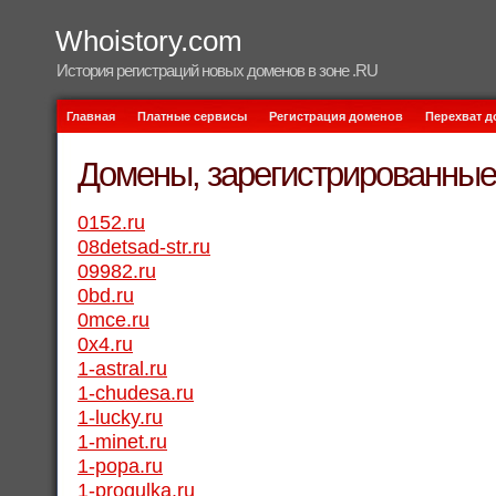
Whoistory.com
История регистраций новых доменов в зоне .RU
Главная
Платные сервисы
Регистрация доменов
Перехват 
Домены, зарегистрированные 
0152.ru
08detsad-str.ru
09982.ru
0bd.ru
0mce.ru
0x4.ru
1-astral.ru
1-chudesa.ru
1-lucky.ru
1-minet.ru
1-popa.ru
1-progulka.ru