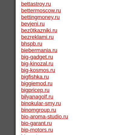
bettastroy.ru
bettermoscow.ru
bettingmoney.ru
bevjeni.ru
bez0tkazniki.ru
bezreklami.ru
bhspb.ru
biebermania.ru
big-gadget.ru
big-kinozal.ru
big-kosmos.ru
bigfishka.ru
biggiemod.ru
bigpricep.ru
bilyanagolf.ru
binokular-smy.ru
binomgroup.ru
bio-aroma-studio.ru
bio-garant.ru
bip-motors.ru