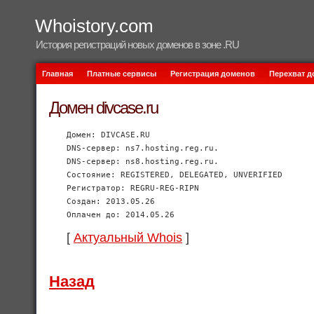
Whoistory.com
История регистраций новых доменов в зоне .RU
Главная
Платные сервисы
Регистрация доменов
Перехват 
Домен divcase.ru
Домен: DIVCASE.RU
DNS-сервер: ns7.hosting.reg.ru.
DNS-сервер: ns8.hosting.reg.ru.
Состояние: REGISTERED, DELEGATED, UNVERIFIED
Регистратор: REGRU-REG-RIPN
Создан: 2013.05.26
Оплачен до: 2014.05.26
[
Актуальный Whois
]
Назад