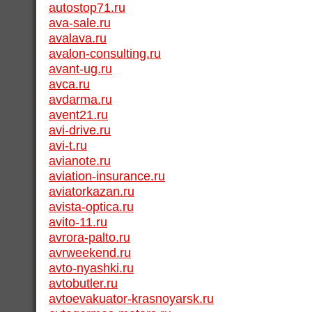
autostop71.ru
ava-sale.ru
avalava.ru
avalon-consulting.ru
avant-ug.ru
avca.ru
avdarma.ru
avent21.ru
avi-drive.ru
avi-t.ru
avianote.ru
aviation-insurance.ru
aviatorkazan.ru
avista-optica.ru
avito-11.ru
avrora-palto.ru
avrweekend.ru
avto-nyashki.ru
avtobutler.ru
avtoevakuator-krasnoyarsk.ru