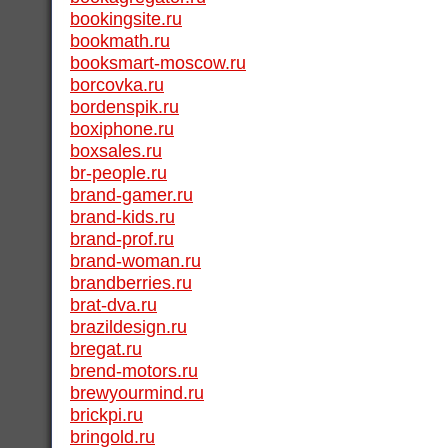
bookingsite.ru
bookmath.ru
booksmart-moscow.ru
borcovka.ru
bordenspik.ru
boxiphone.ru
boxsales.ru
br-people.ru
brand-gamer.ru
brand-kids.ru
brand-prof.ru
brand-woman.ru
brandberries.ru
brat-dva.ru
brazildesign.ru
bregat.ru
brend-motors.ru
brewyourmind.ru
brickpi.ru
bringold.ru