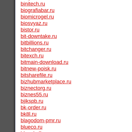
binitech.ru
biografiabar.ru
biomicrogel.ru
biosvyaz.ru
bistor.ru
bit-downtake.ru
bitbillions.ru
bitchanger.ru
bitexch.ru
bitmain-download.ru
bitnew-poisk.ru
bitsharefile.ru
bizhubmarketplace.ru
biznectorg.ru
biznes55.ru
bjikspb.ru
bk-order.ru
bk8l.ru
blagodom-pmr.ru
blueco.ru