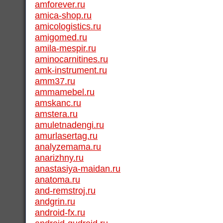
amforever.ru
amica-shop.ru
amicologistics.ru
amigomed.ru
amila-mespir.ru
aminocarnitines.ru
amk-instrument.ru
amm37.ru
ammamebel.ru
amskanc.ru
amstera.ru
amuletnadengi.ru
amurlasertag.ru
analyzemama.ru
anarizhny.ru
anastasiya-maidan.ru
anatoma.ru
and-remstroj.ru
andgrin.ru
android-fx.ru