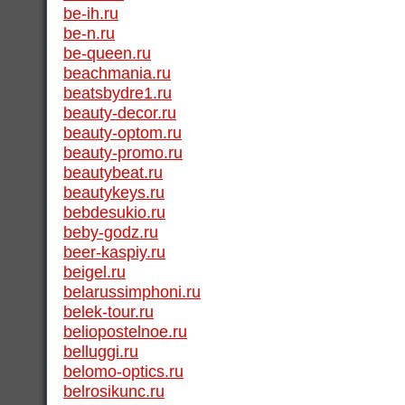
be-ih.ru
be-n.ru
be-queen.ru
beachmania.ru
beatsbydre1.ru
beauty-decor.ru
beauty-optom.ru
beauty-promo.ru
beautybeat.ru
beautykeys.ru
bebdesukio.ru
beby-godz.ru
beer-kaspiy.ru
beigel.ru
belarussimphoni.ru
belek-tour.ru
beliopostelnoe.ru
belluggi.ru
belomo-optics.ru
belrosikunc.ru