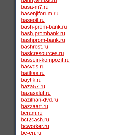
barinya-msk.ru
basa-m7.ru
basenjiforum.ru
baseoil.ru
bash-prom-bank.ru
bash-prombank.ru
bashprom-bank.ru
bashrost.ru
basicresources.ru
bassein-kompozit.ru
basvds.ru
batikas.ru
baytik.ru
baza57.ru
bazasalut.ru
bazilhan-dvd.ru
bazzaart.ru
bcram.ru
bct2cash.ru
bcworker.ru
be-en.ru