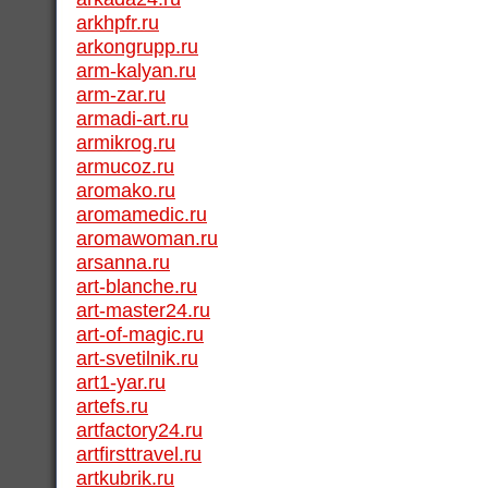
arkhpfr.ru
arkongrupp.ru
arm-kalyan.ru
arm-zar.ru
armadi-art.ru
armikrog.ru
armucoz.ru
aromako.ru
aromamedic.ru
aromawoman.ru
arsanna.ru
art-blanche.ru
art-master24.ru
art-of-magic.ru
art-svetilnik.ru
art1-yar.ru
artefs.ru
artfactory24.ru
artfirsttravel.ru
artkubrik.ru