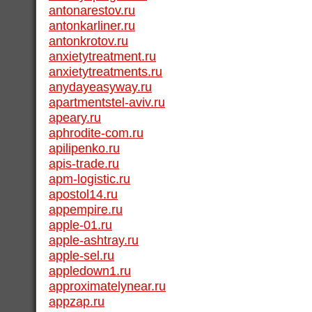
antonarestov.ru
antonkarliner.ru
antonkrotov.ru
anxietytreatment.ru
anxietytreatments.ru
anydayeasyway.ru
apartmentstel-aviv.ru
apeary.ru
aphrodite-com.ru
apilipenko.ru
apis-trade.ru
apm-logistic.ru
apostol14.ru
appempire.ru
apple-01.ru
apple-ashtray.ru
apple-sel.ru
appledown1.ru
approximatelynear.ru
appzap.ru