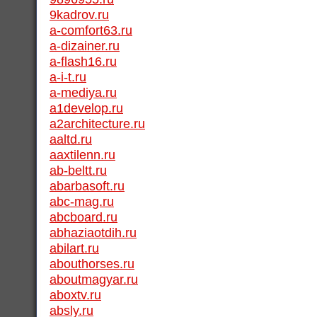
9kadrov.ru
a-comfort63.ru
a-dizainer.ru
a-flash16.ru
a-i-t.ru
a-mediya.ru
a1develop.ru
a2architecture.ru
aaltd.ru
aaxtilenn.ru
ab-beltt.ru
abarbasoft.ru
abc-mag.ru
abcboard.ru
abhaziaotdih.ru
abilart.ru
abouthorses.ru
aboutmagyar.ru
aboxtv.ru
absly.ru