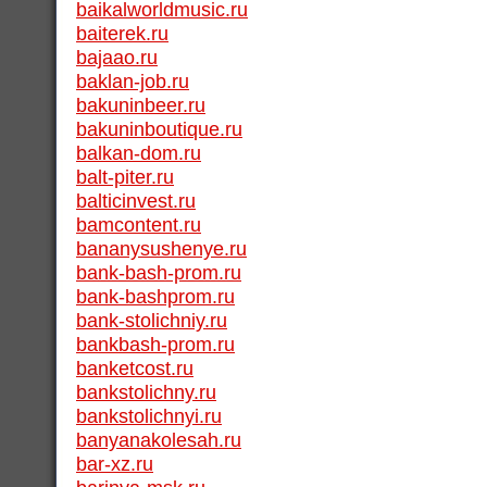
baikalworldmusic.ru
baiterek.ru
bajaao.ru
baklan-job.ru
bakuninbeer.ru
bakuninboutique.ru
balkan-dom.ru
balt-piter.ru
balticinvest.ru
bamcontent.ru
bananysushenye.ru
bank-bash-prom.ru
bank-bashprom.ru
bank-stolichniy.ru
bankbash-prom.ru
banketcost.ru
bankstolichny.ru
bankstolichnyi.ru
banyanakolesah.ru
bar-xz.ru