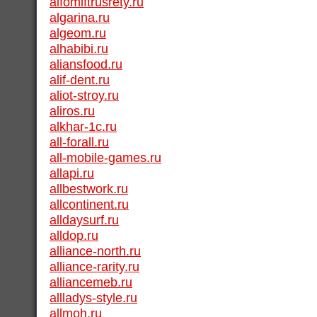
alfomiftrusrety.ru
algarina.ru
algeom.ru
alhabibi.ru
aliansfood.ru
alif-dent.ru
aliot-stroy.ru
aliros.ru
alkhar-1c.ru
all-forall.ru
all-mobile-games.ru
allapi.ru
allbestwork.ru
allcontinent.ru
alldaysurf.ru
alldop.ru
alliance-north.ru
alliance-rarity.ru
alliancemeb.ru
allladys-style.ru
allmoh.ru