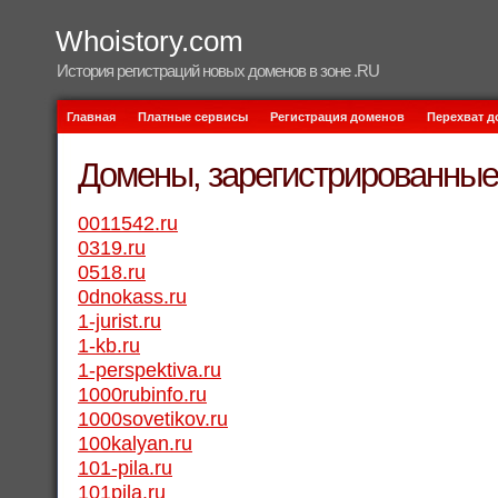
Whoistory.com
История регистраций новых доменов в зоне .RU
Главная
Платные сервисы
Регистрация доменов
Перехват 
Домены, зарегистрированные 
0011542.ru
0319.ru
0518.ru
0dnokass.ru
1-jurist.ru
1-kb.ru
1-perspektiva.ru
1000rubinfo.ru
1000sovetikov.ru
100kalyan.ru
101-pila.ru
101pila.ru