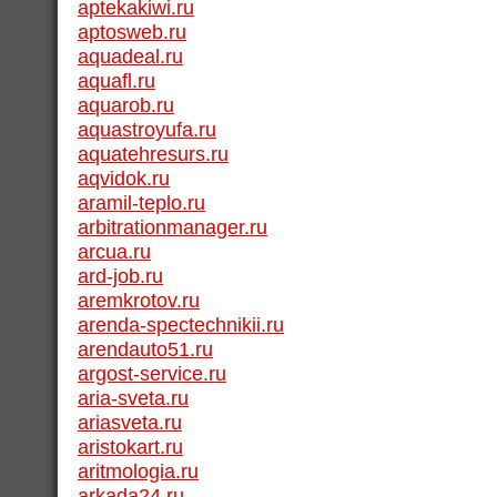
aptekakiwi.ru
aptosweb.ru
aquadeal.ru
aquafl.ru
aquarob.ru
aquastroyufa.ru
aquatehresurs.ru
aqvidok.ru
aramil-teplo.ru
arbitrationmanager.ru
arcua.ru
ard-job.ru
aremkrotov.ru
arenda-spectechnikii.ru
arendauto51.ru
argost-service.ru
aria-sveta.ru
ariasveta.ru
aristokart.ru
aritmologia.ru
arkada24.ru