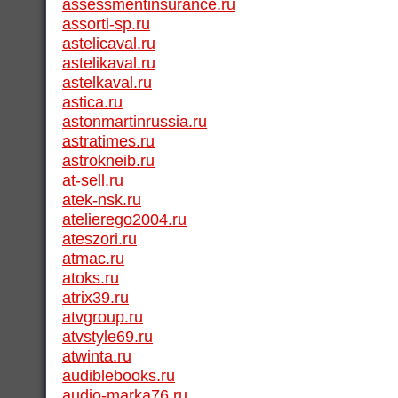
assessmentinsurance.ru
assorti-sp.ru
astelicaval.ru
astelikaval.ru
astelkaval.ru
astica.ru
astonmartinrussia.ru
astratimes.ru
astrokneib.ru
at-sell.ru
atek-nsk.ru
atelierego2004.ru
ateszori.ru
atmac.ru
atoks.ru
atrix39.ru
atvgroup.ru
atvstyle69.ru
atwinta.ru
audiblebooks.ru
audio-marka76.ru