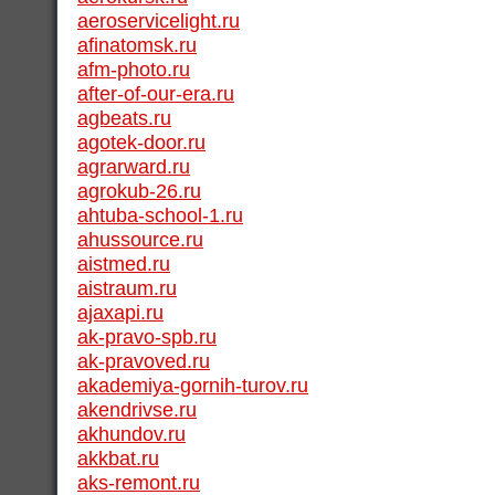
aeroservicelight.ru
afinatomsk.ru
afm-photo.ru
after-of-our-era.ru
agbeats.ru
agotek-door.ru
agrarward.ru
agrokub-26.ru
ahtuba-school-1.ru
ahussource.ru
aistmed.ru
aistraum.ru
ajaxapi.ru
ak-pravo-spb.ru
ak-pravoved.ru
akademiya-gornih-turov.ru
akendrivse.ru
akhundov.ru
akkbat.ru
aks-remont.ru