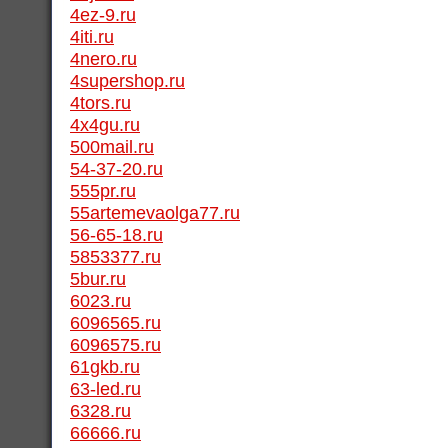
4ez-9.ru
4iti.ru
4nero.ru
4supershop.ru
4tors.ru
4x4gu.ru
500mail.ru
54-37-20.ru
555pr.ru
55artemevaolga77.ru
56-65-18.ru
5853377.ru
5bur.ru
6023.ru
6096565.ru
6096575.ru
61gkb.ru
63-led.ru
6328.ru
66666.ru