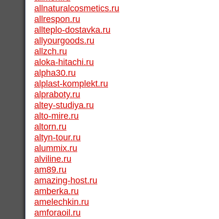
allnaturalcosmetics.ru
allrespon.ru
allteplo-dostavka.ru
allyourgoods.ru
allzch.ru
aloka-hitachi.ru
alpha30.ru
alplast-komplekt.ru
alpraboty.ru
altey-studiya.ru
alto-mire.ru
altorn.ru
altyn-tour.ru
alummix.ru
alviline.ru
am89.ru
amazing-host.ru
amberka.ru
amelechkin.ru
amforaoil.ru