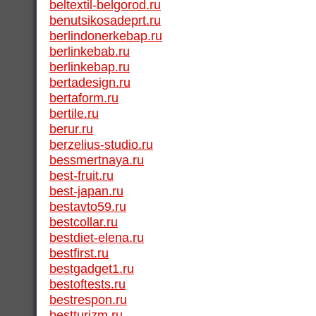
beltextil-belgorod.ru
benutsikosadeprt.ru
berlindonerkebap.ru
berlinkebab.ru
berlinkebap.ru
bertadesign.ru
bertaform.ru
bertile.ru
berur.ru
berzelius-studio.ru
bessmertnaya.ru
best-fruit.ru
best-japan.ru
bestavto59.ru
bestcollar.ru
bestdiet-elena.ru
bestfirst.ru
bestgadget1.ru
bestoftests.ru
bestrespon.ru
bestturizm.ru