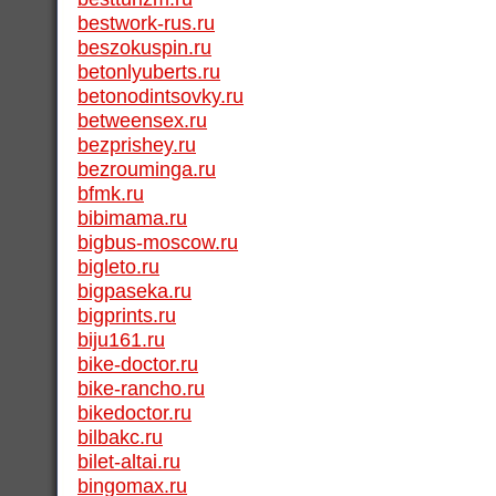
bestwork-rus.ru
beszokuspin.ru
betonlyuberts.ru
betonodintsovky.ru
betweensex.ru
bezprishey.ru
bezrouminga.ru
bfmk.ru
bibimama.ru
bigbus-moscow.ru
bigleto.ru
bigpaseka.ru
bigprints.ru
biju161.ru
bike-doctor.ru
bike-rancho.ru
bikedoctor.ru
bilbakc.ru
bilet-altai.ru
bingomax.ru