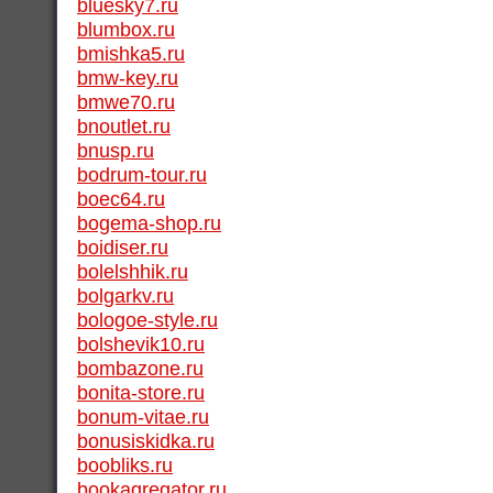
bluesky7.ru
blumbox.ru
bmishka5.ru
bmw-key.ru
bmwe70.ru
bnoutlet.ru
bnusp.ru
bodrum-tour.ru
boec64.ru
bogema-shop.ru
boidiser.ru
bolelshhik.ru
bolgarkv.ru
bologoe-style.ru
bolshevik10.ru
bombazone.ru
bonita-store.ru
bonum-vitae.ru
bonusiskidka.ru
boobliks.ru
bookagregator.ru