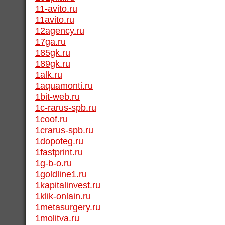
11-avito.ru
11avito.ru
12agency.ru
17ga.ru
185gk.ru
189gk.ru
1alk.ru
1aquamonti.ru
1bit-web.ru
1c-rarus-spb.ru
1coof.ru
1crarus-spb.ru
1dopoteg.ru
1fastprint.ru
1g-b-o.ru
1goldline1.ru
1kapitalinvest.ru
1klik-onlain.ru
1metasurgery.ru
1molitva.ru