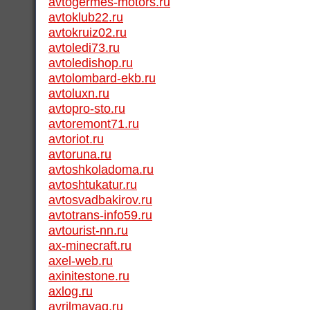
avtogermes-motors.ru
avtoklub22.ru
avtokruiz02.ru
avtoledi73.ru
avtoledishop.ru
avtolombard-ekb.ru
avtoluxn.ru
avtopro-sto.ru
avtoremont71.ru
avtoriot.ru
avtoruna.ru
avtoshkoladoma.ru
avtoshtukatur.ru
avtosvadbakirov.ru
avtotrans-info59.ru
avtourist-nn.ru
ax-minecraft.ru
axel-web.ru
axinitestone.ru
axlog.ru
ayrilmayaq.ru