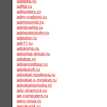
adeliika.ru
adflpl.ru
adhunters.ru
adm-ryabovo.ru
adminovnet.ru
admkyahta.ru
admpokrosvky.ru
adpulso.ru
adr77.ru
adskomp.ru
adsorba-group.ru
adubas.ru
advancedtour.ru
advilusoft.ru
advokat-novikova.ru
advokat-v-moskve.ru
advokatspmoka.ru
ady-sharm24.ru
ae-computers.ru
aero-nova.ru
aerokursk.ru