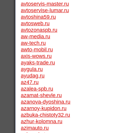
avtoservis-master.ru
avtoservise-lumar.ru
avtoshina59.ru
avtosweb.ru
avtozonaspb.ru
aw-media.ru
aw-tech.ru
awto-mobil.ru
axis-wows.ru
ayaks-trade.ru
aygula.ru
ayudag.ru
az47.ru
azalea-spb.ru
azamat-shevle.ru
azanova-dyoshina.ru
azarnoy-kupidon.ru
azbuka-chistoty32.ru
azhur-kolomna.ru
azimauto.ru