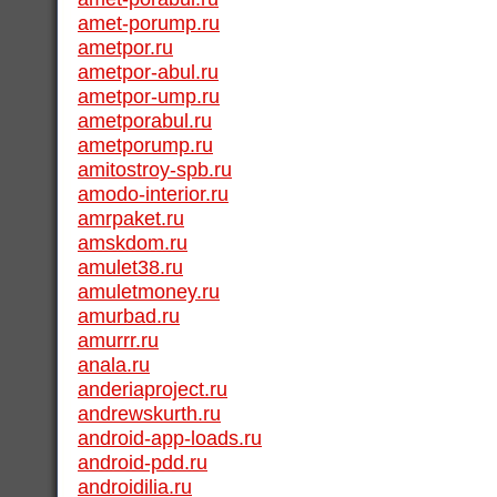
amet-porump.ru
ametpor.ru
ametpor-abul.ru
ametpor-ump.ru
ametporabul.ru
ametporump.ru
amitostroy-spb.ru
amodo-interior.ru
amrpaket.ru
amskdom.ru
amulet38.ru
amuletmoney.ru
amurbad.ru
amurrr.ru
anala.ru
anderiaproject.ru
andrewskurth.ru
android-app-loads.ru
android-pdd.ru
androidilia.ru