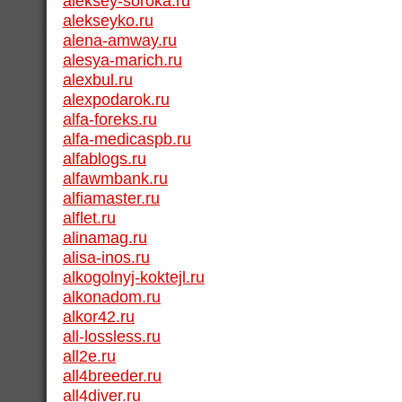
aleksey-soroka.ru
alekseyko.ru
alena-amway.ru
alesya-marich.ru
alexbul.ru
alexpodarok.ru
alfa-foreks.ru
alfa-medicaspb.ru
alfablogs.ru
alfawmbank.ru
alfiamaster.ru
alflet.ru
alinamag.ru
alisa-inos.ru
alkogolnyj-koktejl.ru
alkonadom.ru
alkor42.ru
all-lossless.ru
all2e.ru
all4breeder.ru
all4diver.ru