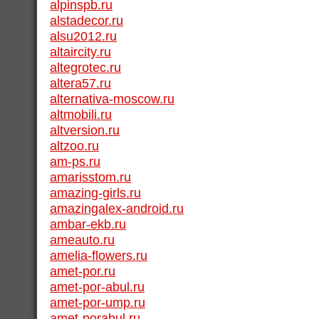
alpinspb.ru
alstadecor.ru
alsu2012.ru
altaircity.ru
altegrotec.ru
altera57.ru
alternativa-moscow.ru
altmobili.ru
altversion.ru
altzoo.ru
am-ps.ru
amarisstom.ru
amazing-girls.ru
amazingalex-android.ru
ambar-ekb.ru
ameauto.ru
amelia-flowers.ru
amet-por.ru
amet-por-abul.ru
amet-por-ump.ru
amet-porabul.ru