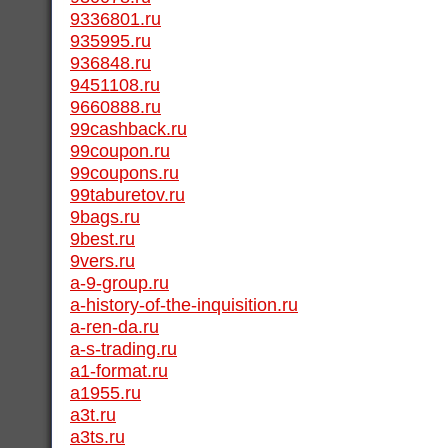
9336801.ru
935995.ru
936848.ru
9451108.ru
9660888.ru
99cashback.ru
99coupon.ru
99coupons.ru
99taburetov.ru
9bags.ru
9best.ru
9vers.ru
a-9-group.ru
a-history-of-the-inquisition.ru
a-ren-da.ru
a-s-trading.ru
a1-format.ru
a1955.ru
a3t.ru
a3ts.ru