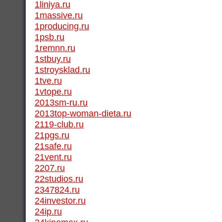
1liniya.ru
1massive.ru
1producing.ru
1psb.ru
1remnn.ru
1stbuy.ru
1stroysklad.ru
1tve.ru
1vtope.ru
2013sm-ru.ru
2013top-woman-dieta.ru
2119-club.ru
21pgs.ru
21safe.ru
21vent.ru
2207.ru
22studios.ru
2347824.ru
24investor.ru
24ip.ru