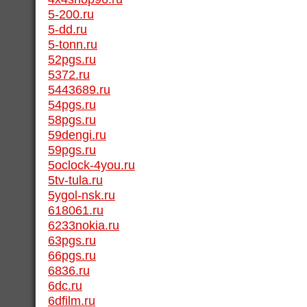
5-200.ru
5-dd.ru
5-tonn.ru
52pgs.ru
5372.ru
5443689.ru
54pgs.ru
58pgs.ru
59dengi.ru
59pgs.ru
5oclock-4you.ru
5tv-tula.ru
5ygol-nsk.ru
618061.ru
6233nokia.ru
63pgs.ru
66pgs.ru
6836.ru
6dc.ru
6dfilm.ru