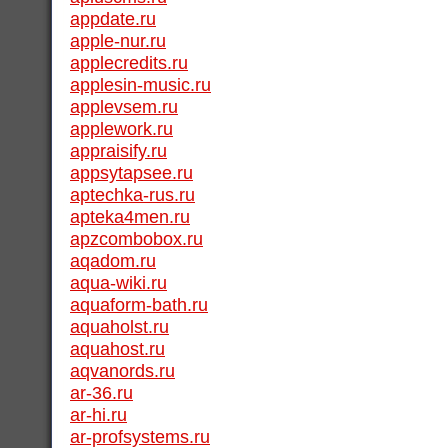
appdate.ru
apple-nur.ru
applecredits.ru
applesin-music.ru
applevsem.ru
applework.ru
appraisify.ru
appsytapsee.ru
aptechka-rus.ru
apteka4men.ru
apzcombobox.ru
aqadom.ru
aqua-wiki.ru
aquaform-bath.ru
aquaholst.ru
aquahost.ru
aqvanords.ru
ar-36.ru
ar-hi.ru
ar-profsystems.ru