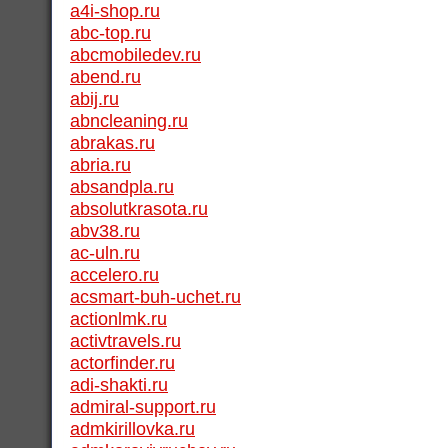
a4i-shop.ru
abc-top.ru
abcmobiledev.ru
abend.ru
abij.ru
abncleaning.ru
abrakas.ru
abria.ru
absandpla.ru
absolutkrasota.ru
abv38.ru
ac-uln.ru
accelero.ru
acsmart-buh-uchet.ru
actionlmk.ru
activtravels.ru
actorfinder.ru
adi-shakti.ru
admiral-support.ru
admkirillovka.ru