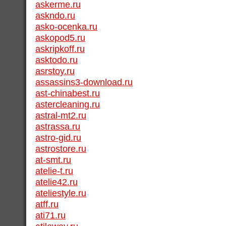
askerme.ru
askndo.ru
asko-ocenka.ru
askopod5.ru
askripkoff.ru
asktodo.ru
asrstoy.ru
assassins3-download.ru
ast-chinabest.ru
astercleaning.ru
astral-mt2.ru
astrassa.ru
astro-gid.ru
astrostore.ru
at-smt.ru
atelie-t.ru
atelie42.ru
ateliestyle.ru
atff.ru
ati71.ru