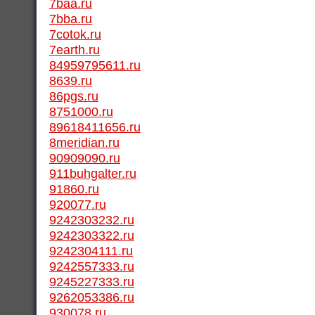
7baa.ru
7bba.ru
7cotok.ru
7earth.ru
84959795611.ru
8639.ru
86pgs.ru
8751000.ru
89618411656.ru
8meridian.ru
90909090.ru
911buhgalter.ru
91860.ru
920077.ru
9242303232.ru
9242303322.ru
9242304111.ru
9242557333.ru
9245227333.ru
9262053386.ru
930078.ru