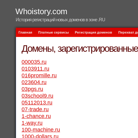
Whoistory.com
История регистраций новых доменов в зоне .RU
Главная
Платные сервисы
Регистрация доменов
Перехват 
Домены, зарегистрированные 
000035.ru
0103911.ru
016promille.ru
023604.ru
03pgs.ru
03school9.ru
05112013.ru
07-trade.ru
1-chance.ru
1-way.ru
100-machine.ru
1000-dollars.ru