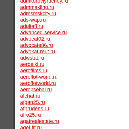
admkoroviyruchey.ru
admmaklino.ru
adresmskcity.ru
ads-wap.ru
adultaff.ru
advanced-service.ru
advocat02.ru
advocate86.ru
advokat-reut.ru
adwstat.ru
aeroelki.ru
aerofilms.ru
aeroflot-world.ru
aeroflotworld.ru
aeropsebai.ru
afchat.ru
afgan25.ru
afprudens.ru
afro25.ru
agatrealestate.ru
agel-fit.ru