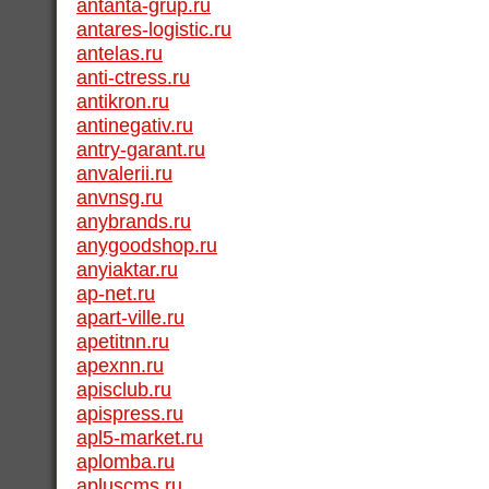
antanta-grup.ru
antares-logistic.ru
antelas.ru
anti-ctress.ru
antikron.ru
antinegativ.ru
antry-garant.ru
anvalerii.ru
anvnsg.ru
anybrands.ru
anygoodshop.ru
anyiaktar.ru
ap-net.ru
apart-ville.ru
apetitnn.ru
apexnn.ru
apisclub.ru
apispress.ru
apl5-market.ru
aplomba.ru
apluscms.ru