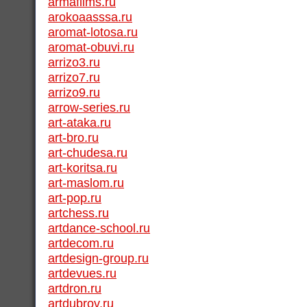
armafilms.ru
arokoaasssa.ru
aromat-lotosa.ru
aromat-obuvi.ru
arrizo3.ru
arrizo7.ru
arrizo9.ru
arrow-series.ru
art-ataka.ru
art-bro.ru
art-chudesa.ru
art-koritsa.ru
art-maslom.ru
art-pop.ru
artchess.ru
artdance-school.ru
artdecom.ru
artdesign-group.ru
artdevues.ru
artdron.ru
artdubrov.ru