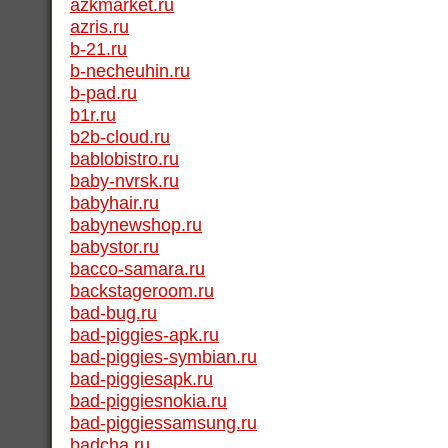
azkmarket.ru
azris.ru
b-21.ru
b-necheuhin.ru
b-pad.ru
b1r.ru
b2b-cloud.ru
bablobistro.ru
baby-nvrsk.ru
babyhair.ru
babynewshop.ru
babystor.ru
bacco-samara.ru
backstageroom.ru
bad-bug.ru
bad-piggies-apk.ru
bad-piggies-symbian.ru
bad-piggiesapk.ru
bad-piggiesnokia.ru
bad-piggiessamsung.ru
badcha.ru