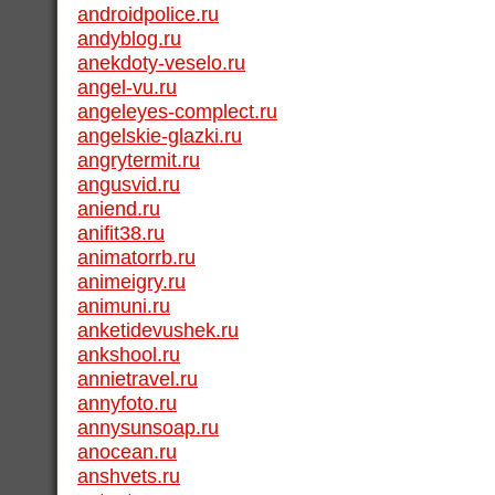
androidpolice.ru
andyblog.ru
anekdoty-veselo.ru
angel-vu.ru
angeleyes-complect.ru
angelskie-glazki.ru
angrytermit.ru
angusvid.ru
aniend.ru
anifit38.ru
animatorrb.ru
animeigry.ru
animuni.ru
anketidevushek.ru
ankshool.ru
annietravel.ru
annyfoto.ru
annysunsoap.ru
anocean.ru
anshvets.ru