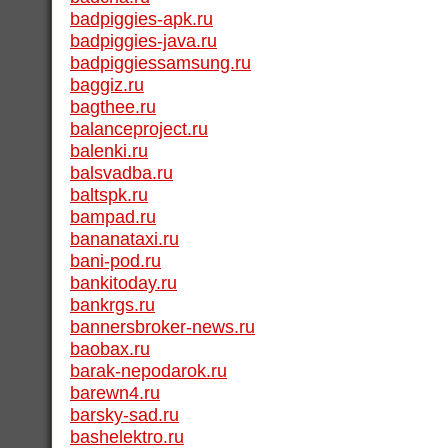
badpiggies-apk.ru
badpiggies-java.ru
badpiggiessamsung.ru
baggiz.ru
bagthee.ru
balanceproject.ru
balenki.ru
balsvadba.ru
baltspk.ru
bampad.ru
bananataxi.ru
bani-pod.ru
bankitoday.ru
bankrgs.ru
bannersbroker-news.ru
baobax.ru
barak-nepodarok.ru
barewn4.ru
barsky-sad.ru
bashelektro.ru