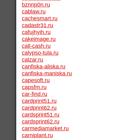
bznnp0n.ru
cablaw.ru
cachesmart.ru
cadastr31.ru
cafujhyih.ru
cakeimage.ru
call-cash.ru
calypso-tula.ru
calzar.ru
canfiska-aliska.ru
canfiska-maniska.ru
capesoft.ru
capsfm.ru
car-find.ru
cardprint51.ru
cardprint62.ru
cardsprint51.ru
cardsprint62.ru
carmediamarket.ru
carniplant.ru