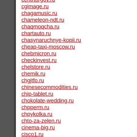
cgimage.ru
chagamusic.ru
chameleon-ndt.ru
chaqmoqcha.ru
chartauto.ru
chasynaruchnye-kopii.ru
cheap-taxi-moscow.ru
chebmicron.ru
checkinvest.ru
chelstore.ru
chemik.ru
chgjtfo.ru
chinesecommodities.ru
chip-tablet.ru
chokolate-wedding.ru
chpperm.ru
chpykolka.ru
chto-za-zelen.ru
cinema-big.ru
cisco1.ru