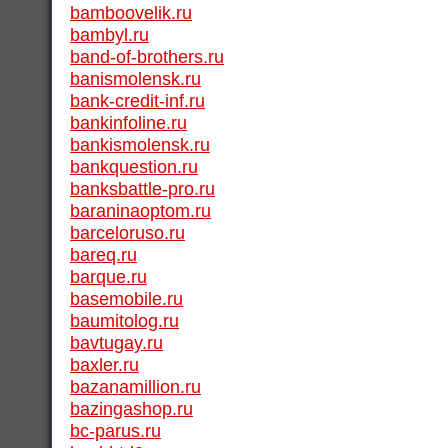
bamboovelik.ru
bambyl.ru
band-of-brothers.ru
banismolensk.ru
bank-credit-inf.ru
bankinfoline.ru
bankismolensk.ru
bankquestion.ru
banksbattle-pro.ru
baraninaoptom.ru
barceloruso.ru
bareq.ru
barque.ru
basemobile.ru
baumitolog.ru
bavtugay.ru
baxler.ru
bazanamillion.ru
bazingashop.ru
bc-parus.ru