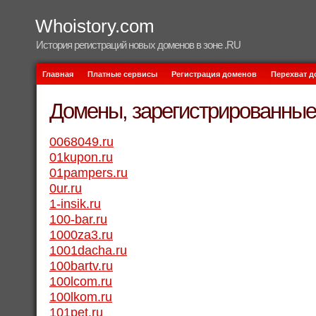
Whoistory.com
История регистраций новых доменов в зоне .RU
Главная
Платные сервисы
Регистрация доменов
Перехват 
Домены, зарегистрированные 
0068049.ru
01kupon.ru
01pampers.ru
0ur.ru
1-insik.ru
100-bar.ru
1000za3.ru
1001dacha.ru
100bartv.ru
100lcom.ru
100lkom.ru
101pet.ru