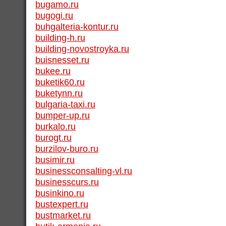
bugamo.ru
bugogi.ru
buhgalteria-kontur.ru
building-h.ru
building-novostroyka.ru
buisnesset.ru
bukee.ru
buketik60.ru
buketynn.ru
bulgaria-taxi.ru
bumper-up.ru
burkalo.ru
burogt.ru
burzilov-buro.ru
busimir.ru
businessconsalting-vl.ru
businesscurs.ru
businkino.ru
bustexpert.ru
bustmarket.ru