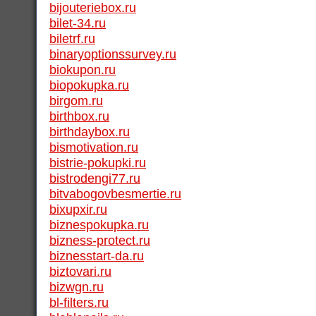
bijouteriebox.ru
bilet-34.ru
biletrf.ru
binaryoptionssurvey.ru
biokupon.ru
biopokupka.ru
birgom.ru
birthbox.ru
birthdaybox.ru
bismotivation.ru
bistrie-pokupki.ru
bistrodengi77.ru
bitvabogovbesmertie.ru
bixupxir.ru
biznespokupka.ru
bizness-protect.ru
biznesstart-da.ru
biztovari.ru
bizwgn.ru
bl-filters.ru