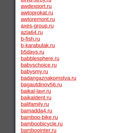
awdexport.ru
awtoprokat.ru
awtoremont.ru
axes-group.ru
azia64.ru
b-fish.ru
b-karabulak.ru
b5days.ru
babblesphere.ru
babyschoice.ru
babysmy.ru
badangaznakomstva.ru
bagautdinov56.ru
baikal-lavr.ru
baikaldent.ru
balifamily.ru
bamadda4.ru
bamboo-bike.ru
bamboobicycle.ru
bamboointer.ru