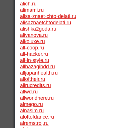
alich.ru
alimami.ru
alisa-znaet-chto-delati.ru
alisaznaetchtodelati.ru
alishka2goda.ru
alivanova.ru
alkoluxe.ru
all-coop.ru
all-hacker.ru
all-in-style.ru
allbazagibdd.ru
alljapanhealth.ru
alloftheir.ru
allrucredits.ru
allwd.ru
allworldhere.ru
almego.ru
alnasim.ru
aloftofdance.ru
alremstroj.ru