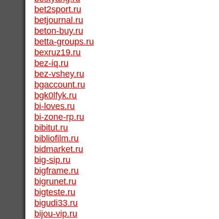
bet2sport.ru
betjournal.ru
beton-buy.ru
betta-groups.ru
bexruz19.ru
bez-iq.ru
bez-vshey.ru
bgaccount.ru
bgk0lfyk.ru
bi-loves.ru
bi-zone-rp.ru
bibitut.ru
bibliofilm.ru
bidmarket.ru
big-sip.ru
bigframe.ru
bigrunet.ru
bigteste.ru
bigudi33.ru
bijou-vip.ru