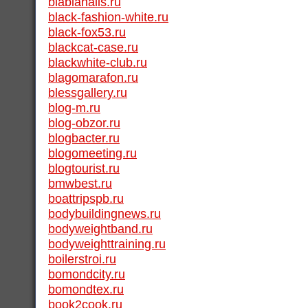
blablanails.ru
black-fashion-white.ru
black-fox53.ru
blackcat-case.ru
blackwhite-club.ru
blagomarafon.ru
blessgallery.ru
blog-m.ru
blog-obzor.ru
blogbacter.ru
blogomeeting.ru
blogtourist.ru
bmwbest.ru
boattripspb.ru
bodybuildingnews.ru
bodyweightband.ru
bodyweighttraining.ru
boilerstroi.ru
bomondcity.ru
bomondtex.ru
book2cook.ru