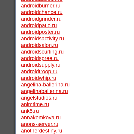
androidburner.ru
androidchance.ru
androidgrinder.ru
androidpatio.ru
androidposter.ru
androidsactivity.ru
androidsalon.ru
androidscurling.ru
androidspree.ru
androidsupply.ru
androidtroop.ru
androidwhip.ru
angelina-ballerina.ru
angelinaballerina.ru
angelstudios.ru
animtime.ru
ank5.ru
annakomkova.ru
anons-server.ru
anotherdestiny.ru