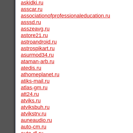
askidki.ru
asscar.ru
associationofprofessionaleducation.ru
asssd.ru
asszeavg.ru
astore21.ru
astroandroid.ru
astrospikart.ru
asurmod34.ru
ataman-arb.ru
atedis.ru
athomeplanet.ru
atiks-mail.ru
atlas-gm.ru
att24.ru
atviks.ru
atviksbuh.ru
atvikstrv.ru
auneaudio.ru
auto-cm.ru