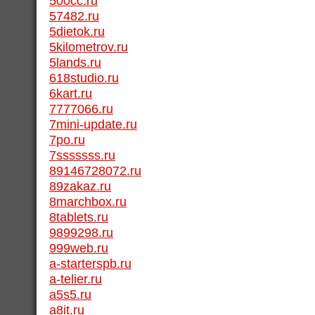
500cc.ru
57482.ru
5dietok.ru
5kilometrov.ru
5lands.ru
618studio.ru
6kart.ru
7777066.ru
7mini-update.ru
7po.ru
7sssssss.ru
89146728072.ru
89zakaz.ru
8marchbox.ru
8tablets.ru
9899298.ru
999web.ru
a-starterspb.ru
a-telier.ru
a5s5.ru
a8it.ru