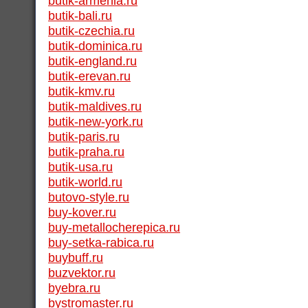
butik-armenia.ru
butik-bali.ru
butik-czechia.ru
butik-dominica.ru
butik-england.ru
butik-erevan.ru
butik-kmv.ru
butik-maldives.ru
butik-new-york.ru
butik-paris.ru
butik-praha.ru
butik-usa.ru
butik-world.ru
butovo-style.ru
buy-kover.ru
buy-metallocherepica.ru
buy-setka-rabica.ru
buybuff.ru
buzvektor.ru
byebra.ru
bystromaster.ru