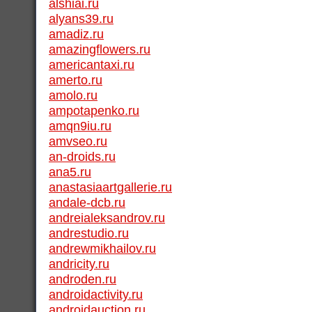
alshiai.ru
alyans39.ru
amadiz.ru
amazingflowers.ru
americantaxi.ru
amerto.ru
amolo.ru
ampotapenko.ru
amqn9iu.ru
amvseo.ru
an-droids.ru
ana5.ru
anastasiaartgallerie.ru
andale-dcb.ru
andreialeksandrov.ru
andrestudio.ru
andrewmikhailov.ru
andricity.ru
androden.ru
androidactivity.ru
androidauction.ru