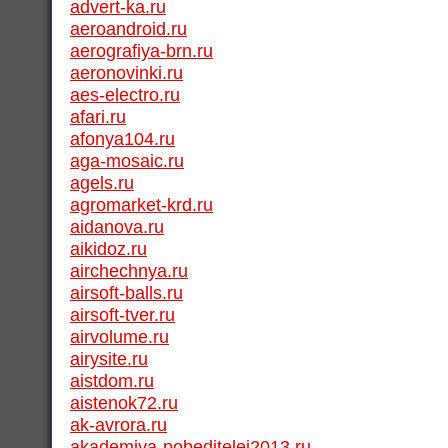
advert-ka.ru
aeroandroid.ru
aerografiya-brn.ru
aeronovinki.ru
aes-electro.ru
afari.ru
afonya104.ru
aga-mosaic.ru
agels.ru
agromarket-krd.ru
aidanova.ru
aikidoz.ru
airchechnya.ru
airsoft-balls.ru
airsoft-tver.ru
airvolume.ru
airysite.ru
aistdom.ru
aistenok72.ru
ak-avrora.ru
akademiya-pobeditelej2013.ru