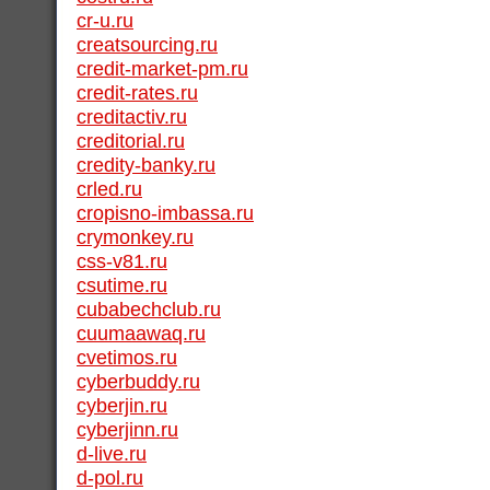
cr-u.ru
creatsourcing.ru
credit-market-pm.ru
credit-rates.ru
creditactiv.ru
creditorial.ru
credity-banky.ru
crled.ru
cropisno-imbassa.ru
crymonkey.ru
css-v81.ru
csutime.ru
cubabechclub.ru
cuumaawaq.ru
cvetimos.ru
cyberbuddy.ru
cyberjin.ru
cyberjinn.ru
d-live.ru
d-pol.ru