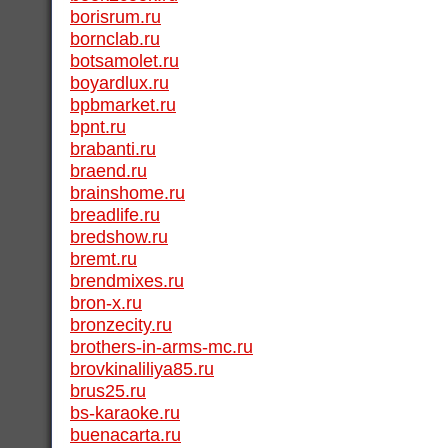
borisrum.ru
bornclab.ru
botsamolet.ru
boyardlux.ru
bpbmarket.ru
bpnt.ru
brabanti.ru
braend.ru
brainshome.ru
breadlife.ru
bredshow.ru
bremt.ru
brendmixes.ru
bron-x.ru
bronzecity.ru
brothers-in-arms-mc.ru
brovkinaliliya85.ru
brus25.ru
bs-karaoke.ru
buenacarta.ru