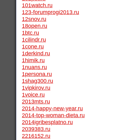
101watch.ru
123-forumprogi2013.ru
12snov.ru
18open.ru
1btc.ru
1cilindr.ru
1cone.ru
1derkind.ru
1himik.ru
1nuans.ru
1persona.ru
1shag300.ru
1vipkirov.ru
1voice.ru
2013mts.ru
2014-happy-new-year.ru
2014-top-woman-dieta.ru
2014igribesplatno.ru
2039383.ru
2216152.ru