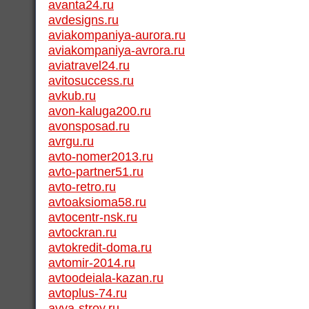
avanta24.ru
avdesigns.ru
aviakompaniya-aurora.ru
aviakompaniya-avrora.ru
aviatravel24.ru
avitosuccess.ru
avkub.ru
avon-kaluga200.ru
avonsposad.ru
avrgu.ru
avto-nomer2013.ru
avto-partner51.ru
avto-retro.ru
avtoaksioma58.ru
avtocentr-nsk.ru
avtockran.ru
avtokredit-doma.ru
avtomir-2014.ru
avtoodeiala-kazan.ru
avtoplus-74.ru
avva-stroy.ru