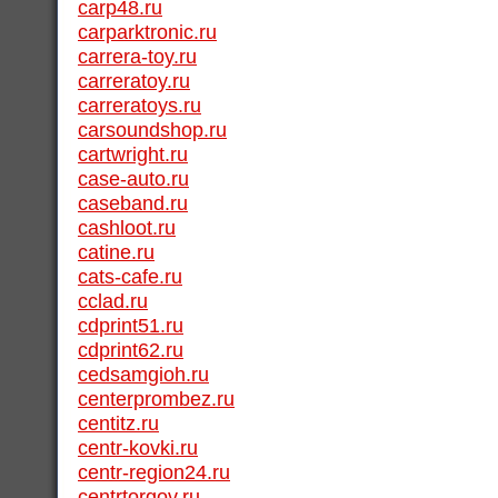
carp48.ru
carparktronic.ru
carrera-toy.ru
carreratoy.ru
carreratoys.ru
carsoundshop.ru
cartwright.ru
case-auto.ru
caseband.ru
cashloot.ru
catine.ru
cats-cafe.ru
cclad.ru
cdprint51.ru
cdprint62.ru
cedsamgioh.ru
centerprombez.ru
centitz.ru
centr-kovki.ru
centr-region24.ru
centrtorgov.ru