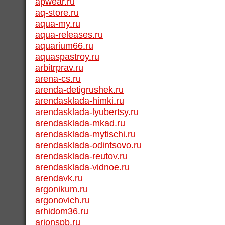
apwear.ru
aq-store.ru
aqua-my.ru
aqua-releases.ru
aquarium66.ru
aquaspastroy.ru
arbitrprav.ru
arena-cs.ru
arenda-detigrushek.ru
arendasklada-himki.ru
arendasklada-lyubertsy.ru
arendasklada-mkad.ru
arendasklada-mytischi.ru
arendasklada-odintsovo.ru
arendasklada-reutov.ru
arendasklada-vidnoe.ru
arendavk.ru
argonikum.ru
argonovich.ru
arhidom36.ru
arionspb.ru