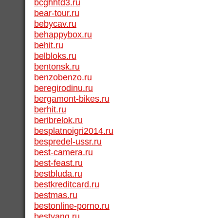
bcghhtd3.ru
bear-tour.ru
bebycav.ru
behappybox.ru
behit.ru
belbloks.ru
bentonsk.ru
benzobenzo.ru
beregirodinu.ru
bergamont-bikes.ru
berhit.ru
beribrelok.ru
besplatnoigri2014.ru
bespredel-ussr.ru
best-camera.ru
best-feast.ru
bestbluda.ru
bestkreditcard.ru
bestmas.ru
bestonline-porno.ru
bestyang.ru