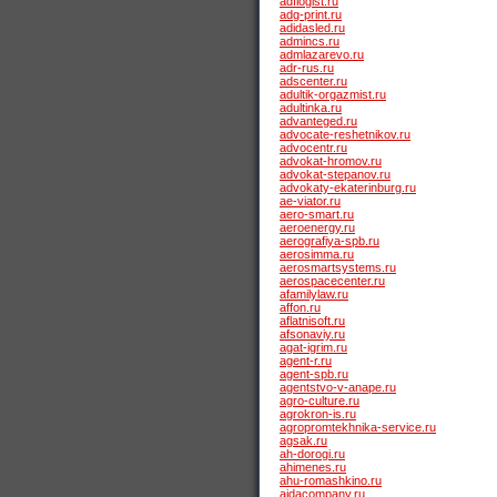
adflogist.ru
adg-print.ru
adidasled.ru
admincs.ru
admlazarevo.ru
adr-rus.ru
adscenter.ru
adultik-orgazmist.ru
adultinka.ru
advanteged.ru
advocate-reshetnikov.ru
advocentr.ru
advokat-hromov.ru
advokat-stepanov.ru
advokaty-ekaterinburg.ru
ae-viator.ru
aero-smart.ru
aeroenergy.ru
aerografiya-spb.ru
aerosimma.ru
aerosmartsystems.ru
aerospacecenter.ru
afamilylaw.ru
affon.ru
aflatnisoft.ru
afsonaviy.ru
agat-igrim.ru
agent-r.ru
agent-spb.ru
agentstvo-v-anape.ru
agro-culture.ru
agrokron-is.ru
agropromtekhnika-service.ru
agsak.ru
ah-dorogi.ru
ahimenes.ru
ahu-romashkino.ru
aidacompany.ru