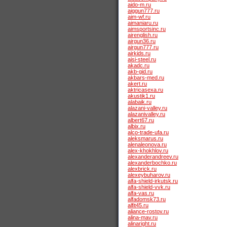
aido-m.ru
aiggun777.ru
aim-wf.ru
aimaniaru.ru
aimsportsinc.ru
airenglish.ru
airgun36.ru
airgun777.ru
airkids.ru
aisi-steel.ru
akadc.ru
akb-gid.ru
akbars-med.ru
akert.ru
aktricasexa.ru
akustik1.ru
alabaik.ru
alazani-valley.ru
alazanivalley.ru
albert67.ru
albix.ru
alco-trade-ufa.ru
aleksmarus.ru
alenaleonova.ru
alex-khokhlov.ru
alexanderandreev.ru
alexanderbochko.ru
alexbrick.ru
alexeybuharov.ru
alfa-shield-irkutsk.ru
alfa-shield-vvk.ru
alfa-vas.ru
alfadomsk73.ru
alfit45.ru
aliance-rostov.ru
alina-mav.ru
alinaright.ru