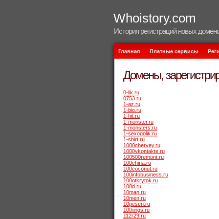
Whoistory.com
История регистраций новых домено
Главная
Платные сервисы
Рег
Домены, зарегистрир
0-lik.ru
0753.ru
1-az.ru
1-bio.ru
1-hit.ru
1-monster.ru
1-monsters.ru
1-sexogolik.ru
1-shirt.ru
1000chervey.ru
1000vkontakte.ru
100500remont.ru
100china.ru
100coconut.ru
100infobusiness.ru
100otkrytok.ru
108d.ru
10man.ru
10men.ru
10pesen.ru
10things.ru
112r29.ru