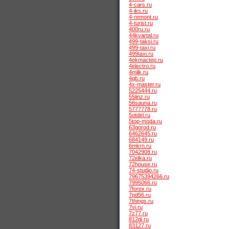
4-cars.ru
4-iks.ru
4-remont.ru
4-turist.ru
400ru.ru
44kvartal.ru
499-taksi.ru
499-taxi.ru
499taxi.ru
4ekmactep.ru
4electro.ru
4milk.ru
4qb.ru
4x-master.ru
5225444.ru
55linz.ru
56sauna.ru
5777778.ru
5otdel.ru
5top-moda.ru
63gorod.ru
6462645.ru
684149.ru
6mkrn.ru
7042908.ru
72elka.ru
72house.ru
74-studio.ru
79675394266.ru
7995066.ru
7forex.ru
7pd56.ru
7things.ru
7vi.ru
7z77.ru
812dj.ru
83127.ru