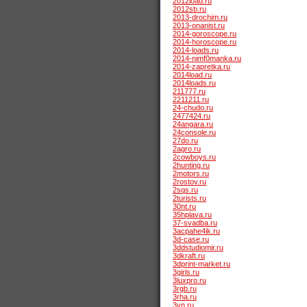
2012load.ru
2012sb.ru
2013-drochim.ru
2013-onanist.ru
2014-goroscope.ru
2014-horoscope.ru
2014-loads.ru
2014-nimf0manka.ru
2014-zapretka.ru
2014load.ru
2014loads.ru
211777.ru
2211211.ru
24-chudo.ru
2477424.ru
24angara.ru
24console.ru
27do.ru
2agro.ru
2cowboys.ru
2hunting.ru
2motors.ru
2rostov.ru
2sqs.ru
2turists.ru
30nt.ru
35hplava.ru
37-svadba.ru
3acpahe4ik.ru
3d-case.ru
3ddstudiomir.ru
3dkraft.ru
3dprint-market.ru
3girls.ru
3luxpro.ru
3rgb.ru
3rha.ru
3vn.ru