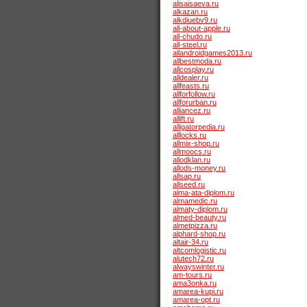
alisaisaeva.ru
alkazan.ru
alkdiuebv9.ru
all-about-apple.ru
all-chudo.ru
all-steel.ru
allandroidgames2013.ru
allbestmoda.ru
allcosplay.ru
alldealer.ru
allfeasts.ru
allforfollow.ru
allforurban.ru
alliancez.ru
allift.ru
alligatorpedia.ru
alllocks.ru
allmix-shop.ru
allmoocs.ru
allodklan.ru
allods-money.ru
allsap.ru
allseed.ru
alma-ata-diplom.ru
almamedic.ru
almaty-diplom.ru
almed-beauty.ru
almetpizza.ru
alphard-shop.ru
altair-34.ru
altcomlogistic.ru
alutech72.ru
alwayswinter.ru
am-tours.ru
ama3onka.ru
amarea-kupi.ru
amarea-opt.ru