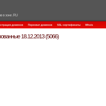
в в зоне .RU
истрация доменов
Перехват доменов
SSL-сертификаты
Whois
ованные 18.12.2013 (5066)