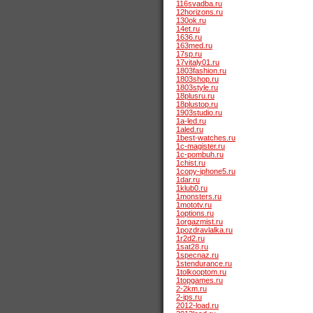
116svadba.ru
12horizons.ru
130ok.ru
14et.ru
1636.ru
163med.ru
17sp.ru
17vitaly01.ru
1803fashion.ru
1803shop.ru
1803style.ru
18plusru.ru
18plustop.ru
1903studio.ru
1a-led.ru
1aled.ru
1best-watches.ru
1c-magister.ru
1c-pombuh.ru
1chist.ru
1copy-iphone5.ru
1dar.ru
1klub0.ru
1monsters.ru
1mototv.ru
1options.ru
1orgazmist.ru
1pozdravlalka.ru
1r2d2.ru
1sat28.ru
1specnaz.ru
1stendurance.ru
1tolkooptom.ru
1topgames.ru
2-2km.ru
2-ips.ru
2012-load.ru