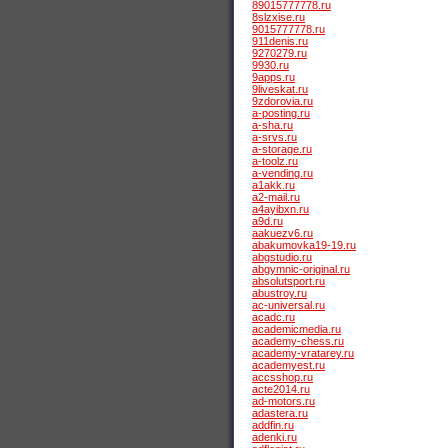
89015777778.ru
8slzxise.ru
9015777778.ru
911denis.ru
9270279.ru
9930.ru
9apps.ru
9liveskat.ru
9zdorovia.ru
a-posting.ru
a-sha.ru
a-srvs.ru
a-storage.ru
a-toolz.ru
a-vending.ru
a1akk.ru
a2-mail.ru
a4ayibxn.ru
a9d.ru
aakuezv6.ru
abakumovka19-19.ru
abgstudio.ru
abgymnic-original.ru
absolutsport.ru
abustroy.ru
ac-universal.ru
acadc.ru
academicmedia.ru
academy-chess.ru
academy-vratarey.ru
academyest.ru
accsshop.ru
acte2014.ru
ad-motors.ru
adastera.ru
addfin.ru
adenki.ru