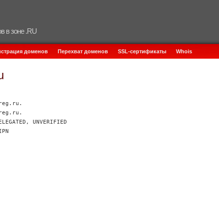
в в зоне .RU
истрация доменов
Перехват доменов
SSL-сертификаты
Whois
u
reg.ru.
reg.ru.
ELEGATED, UNVERIFIED
IPN