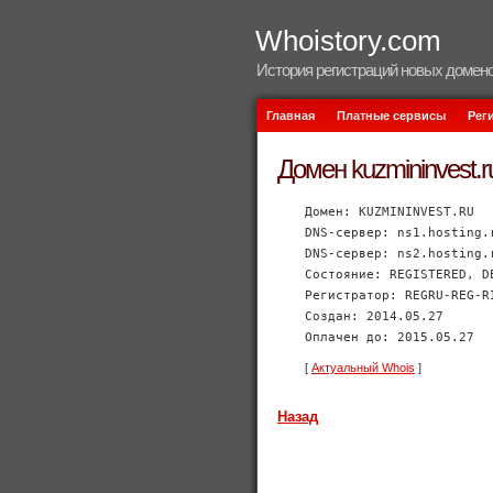
Whoistory.com
История регистраций новых домено
Главная
Платные сервисы
Рег
Домен kuzmininvest.r
Домен: KUZMININVEST.RU
DNS-сервер: ns1.hosting.
DNS-сервер: ns2.hosting.
Состояние: REGISTERED, D
Регистратор: REGRU-REG-R
Создан: 2014.05.27
Оплачен до: 2015.05.27
[
Актуальный Whois
]
Назад