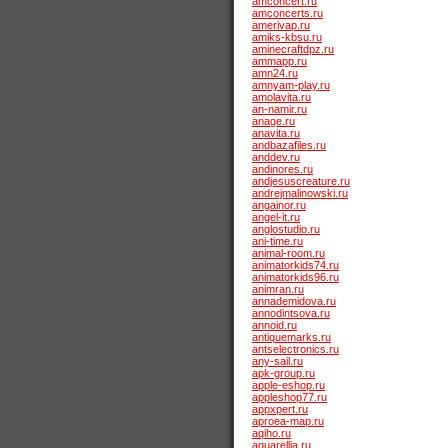
amconcert.ru
amconcerts.ru
amerivap.ru
amiks-kbsu.ru
aminecraftdpz.ru
ammapp.ru
amn24.ru
amnyam-play.ru
amolavita.ru
an-namir.ru
anage.ru
anavita.ru
andbazafiles.ru
anddev.ru
andinores.ru
andjesuscreature.ru
andrejmalinowski.ru
angainor.ru
angel-it.ru
anglostudio.ru
ani-time.ru
animal-room.ru
animatorkids74.ru
animatorkids96.ru
animran.ru
annademidova.ru
annodintsova.ru
annoid.ru
antiquemarks.ru
antselectronics.ru
any-sail.ru
apk-group.ru
apple-eshop.ru
appleshop77.ru
appxpert.ru
aproea-map.ru
aqiho.ru
aquarellia.ru