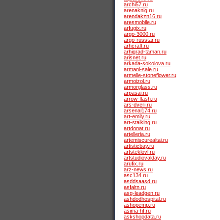
archi57.ru
arenaknig.ru
arendakzn16.ru
aresmobile.ru
arfugix.ru
argo-3000.ru
argo-russtar.ru
arhcraft.ru
arhigrad-taman.ru
arisnet.ru
arkada-sokolova.ru
armani-sale.ru
armelle-stoneflower.ru
armoizol.ru
armorglass.ru
arpasai.ru
arrow-flash.ru
ars-dveri.ru
arsenal174.ru
art-emily.ru
art-stalking.ru
artdonat.ru
artelleria.ru
artemiscurealtai.ru
artisticbay.ru
artsteklovl.ru
artstudiovalday.ru
arufix.ru
arz-news.ru
asc134.ru
asddsaasd.ru
asfaltn.ru
asg-leadgen.ru
ashdodhospital.ru
ashopemp.ru
asima-hf.ru
askshopdata.ru