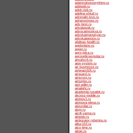
adamruinseverything.ru
addgold.ru
adeli-club.ru
adelina-shkaf.ru
adrenalin-love.ru
adrianoshoes.ru
adv-best.ru
advaitaspb.ru
advocatmoskva.ru
advokatmanukyan.ru
advokatpestov.ru
afalinas-health.ru
agelonlane.ru
agger.ru
agro-ptica.ru
agrooptkrasnodar.ru
ahvahcrb.ru
aiop-system.ru
air-businesss.ru
airbeats505.ru
airguard.ru
airiscorp.ru
airtombo.ru
aist-adler.ru
ajnalight.ru
akademia-rusalok.ru
akcess-mobile.ru
akimov1.ru
akimova-elena.ru
akkordlar.ru
akpy.ru
akrill-vanna.ru
akteptv.ru
aktivizator-rebenka.ru
albur163.ru
alco-time.ru
aleap.ru