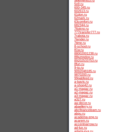
5element03.ru
5o9.ru
600-345.ru
602613.ru
61don.ru
62mark.ru
63comfort.ru
682344.ru
76okno.ru
777transfer777.ru
7rabota.ru
7tender.ru
7time.ru
8-school.ru
81w.ru
88002001238.ru
88jumpdog.ru
89202533753.ru
8fun.ru
9-to.ru
9092048185.ru
9870200.ru
99gabfeed.ru
a-bavis.ru
a-shop42.ru
a1-magaz.ru
a2-magaz.ru
a3-magaz.ru
a327.ru
aa-decor.ru
abaellerry.ru
abcfinanceteam.ru
abpu.ru
academa-eng.ru
acarem.ru
accentnarrow.ru
ad-lux.ru
adami-eva.ru