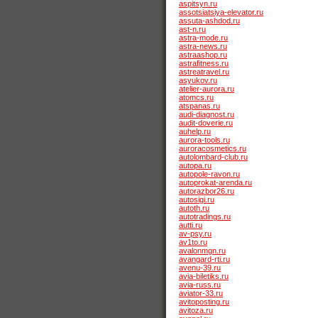
aspitsyn.ru
assotsiatsiya-elevator.ru
assuta-ashdod.ru
ast-n.ru
astra-mode.ru
astra-news.ru
astraashop.ru
astrafitness.ru
astreatravel.ru
asyukov.ru
atelier-aurora.ru
atomcs.ru
atspanas.ru
audi-diagnost.ru
audit-doverie.ru
auhelp.ru
aurora-tools.ru
auroracosmetics.ru
autolombard-club.ru
autopa.ru
autopole-ravon.ru
autoprokat-arenda.ru
autorazbor26.ru
autosigi.ru
autoth.ru
autotradings.ru
autti.ru
av-psy.ru
av1to.ru
avalonmgn.ru
avangard-rti.ru
avenu-39.ru
avia-biletiks.ru
avia-russ.ru
aviator-33.ru
avitoposting.ru
avitoza.ru