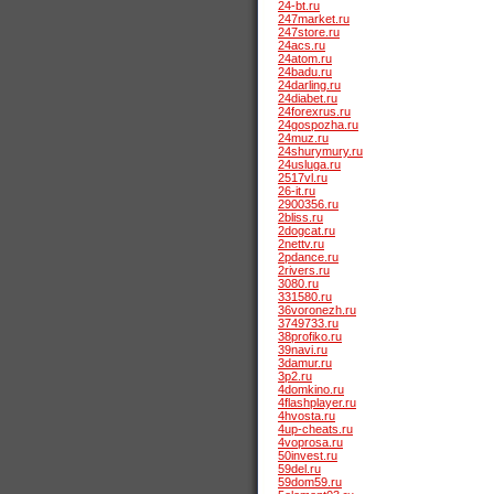
24-bt.ru
247market.ru
247store.ru
24acs.ru
24atom.ru
24badu.ru
24darling.ru
24diabet.ru
24forexrus.ru
24gospozha.ru
24muz.ru
24shurymury.ru
24usluga.ru
2517vl.ru
26-it.ru
2900356.ru
2bliss.ru
2dogcat.ru
2nettv.ru
2pdance.ru
2rivers.ru
3080.ru
331580.ru
36voronezh.ru
3749733.ru
38profiko.ru
39navi.ru
3damur.ru
3p2.ru
4domkino.ru
4flashplayer.ru
4hvosta.ru
4up-cheats.ru
4voprosa.ru
50invest.ru
59del.ru
59dom59.ru