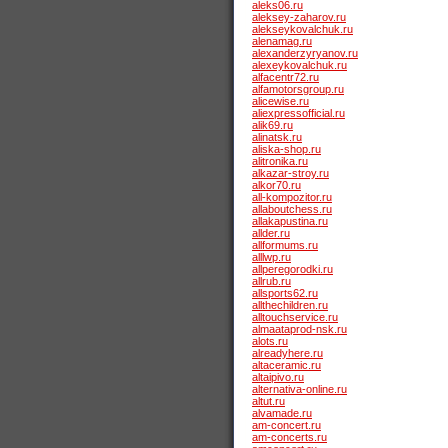
aleks06.ru
aleksey-zaharov.ru
alekseykovalchuk.ru
alenamag.ru
alexanderzyryanov.ru
alexeykovalchuk.ru
alfacentr72.ru
alfamotorsgroup.ru
alicewise.ru
aliexpressofficial.ru
alik69.ru
alinatsk.ru
aliska-shop.ru
alitronika.ru
alkazar-stroy.ru
alkor70.ru
all-kompozitor.ru
allaboutchess.ru
allakapustina.ru
allder.ru
allformums.ru
alllwp.ru
allperegorodki.ru
allrub.ru
allsports62.ru
allthechildren.ru
alltouchservice.ru
almaataprod-nsk.ru
alots.ru
alreadyhere.ru
altaceramic.ru
altaipivo.ru
alternativa-online.ru
altut.ru
alvamade.ru
am-concert.ru
am-concerts.ru