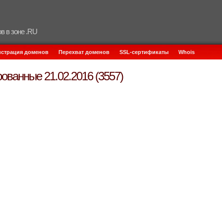
в в зоне .RU
истрация доменов
Перехват доменов
SSL-сертификаты
Whois
ованные 21.02.2016 (3557)