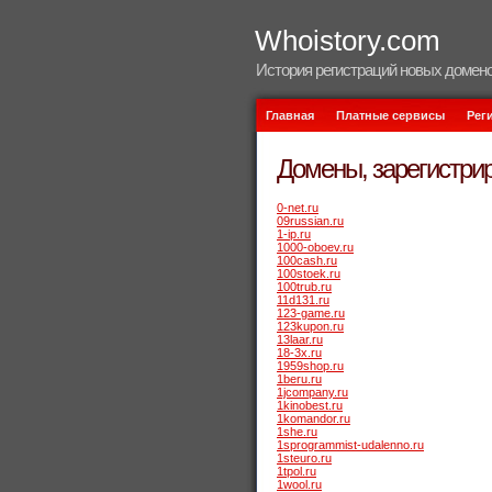
Whoistory.com
История регистраций новых домено
Главная
Платные сервисы
Рег
Домены, зарегистрир
0-net.ru
09russian.ru
1-ip.ru
1000-oboev.ru
100cash.ru
100stoek.ru
100trub.ru
11d131.ru
123-game.ru
123kupon.ru
13laar.ru
18-3x.ru
1959shop.ru
1beru.ru
1jcompany.ru
1kinobest.ru
1komandor.ru
1she.ru
1sprogrammist-udalenno.ru
1steuro.ru
1tpol.ru
1wool.ru