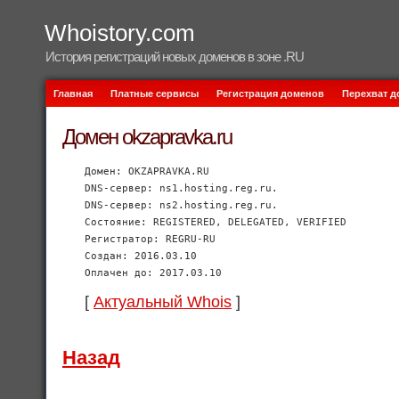
Whoistory.com
История регистраций новых доменов в зоне .RU
Главная
Платные сервисы
Регистрация доменов
Перехват 
Домен okzapravka.ru
Домен: OKZAPRAVKA.RU
DNS-сервер: ns1.hosting.reg.ru.
DNS-сервер: ns2.hosting.reg.ru.
Состояние: REGISTERED, DELEGATED, VERIFIED
Регистратор: REGRU-RU
Создан: 2016.03.10
Оплачен до: 2017.03.10
[
Актуальный Whois
]
Назад