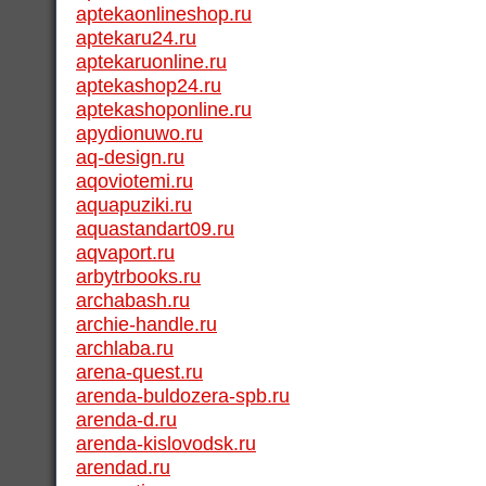
aptekaonlineshop.ru
aptekaru24.ru
aptekaruonline.ru
aptekashop24.ru
aptekashoponline.ru
apydionuwo.ru
aq-design.ru
aqoviotemi.ru
aquapuziki.ru
aquastandart09.ru
aqvaport.ru
arbytrbooks.ru
archabash.ru
archie-handle.ru
archlaba.ru
arena-quest.ru
arenda-buldozera-spb.ru
arenda-d.ru
arenda-kislovodsk.ru
arendad.ru