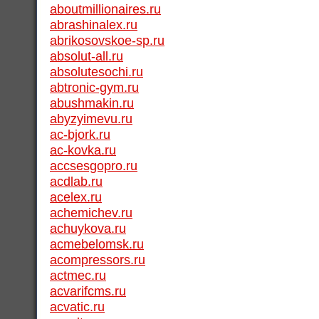
aboutmillionaires.ru
abrashinalex.ru
abrikosovskoe-sp.ru
absolut-all.ru
absolutesochi.ru
abtronic-gym.ru
abushmakin.ru
abyzyimevu.ru
ac-bjork.ru
ac-kovka.ru
accsesgopro.ru
acdlab.ru
acelex.ru
achemichev.ru
achuykova.ru
acmebelomsk.ru
acompressors.ru
actmec.ru
acvarifcms.ru
acvatic.ru