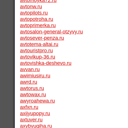
avtomoyka72.ru
avtonw.ru
avtopilots.ru
avtopotroha.ru
avtoprimerka.ru
avtosalon-general-otzyvy.ru
avtosever-penza.ru
avtotema-altai.ru
avtouristpro.ru
avtovikup-36.ru
avtovishka-deshevo.ru
avvan.ru
awimiusiru.ru
awrd.ru
awtorus.ru
awtowax.ru
awyroahewa.ru
axfxn.ru
axijyupopy.ru
axtuver.ru
axybyugiha.ru