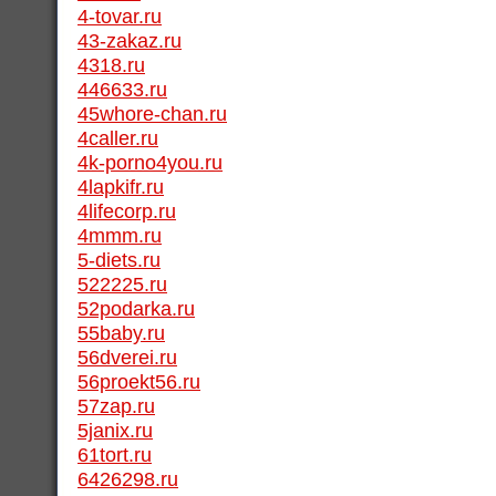
4-tovar.ru
43-zakaz.ru
4318.ru
446633.ru
45whore-chan.ru
4caller.ru
4k-porno4you.ru
4lapkifr.ru
4lifecorp.ru
4mmm.ru
5-diets.ru
522225.ru
52podarka.ru
55baby.ru
56dverei.ru
56proekt56.ru
57zap.ru
5janix.ru
61tort.ru
6426298.ru