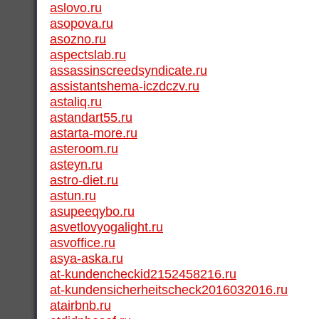
aslovo.ru
asopova.ru
asozno.ru
aspectslab.ru
assassinscreedsyndicate.ru
assistantshema-iczdczv.ru
astaliq.ru
astandart55.ru
astarta-more.ru
asteroom.ru
asteyn.ru
astro-diet.ru
astun.ru
asupeeqybo.ru
asvetlovyogalight.ru
asvoffice.ru
asya-aska.ru
at-kundencheckid2152458216.ru
at-kundensicherheitscheck2016032016.ru
atairbnb.ru