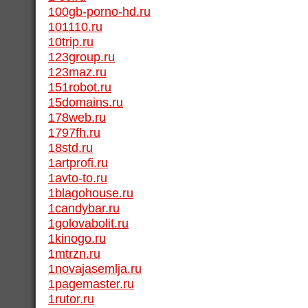
100gb-porno-hd.ru
101110.ru
10trip.ru
123group.ru
123maz.ru
151robot.ru
15domains.ru
178web.ru
1797fh.ru
18std.ru
1artprofi.ru
1avto-to.ru
1blagohouse.ru
1candybar.ru
1golovabolit.ru
1kinogo.ru
1mtrzn.ru
1novajasemlja.ru
1pagemaster.ru
1rutor.ru