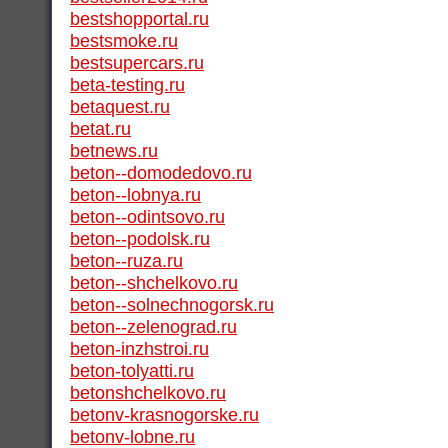
bestshopportal.ru
bestsmoke.ru
bestsupercars.ru
beta-testing.ru
betaquest.ru
betat.ru
betnews.ru
beton--domodedovo.ru
beton--lobnya.ru
beton--odintsovo.ru
beton--podolsk.ru
beton--ruza.ru
beton--shchelkovo.ru
beton--solnechnogorsk.ru
beton--zelenograd.ru
beton-inzhstroi.ru
beton-tolyatti.ru
betonshchelkovo.ru
betonv-krasnogorske.ru
betonv-lobne.ru