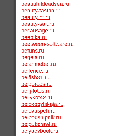
beautifuldeadsea.ru
beauty-fasthair.ru
beauty-nt.ru
beauty-salt.ru
becausage.ru
beebika.ru
beetween-software.ru
befuns.ru
begela.ru
belanmebel.ru
belfence.ru
belfish31.ru
belgorods.ru
belij-lotos.ru
beliykot42.ru
belokobylskaja.ru
belovuspeh.ru
belpodshipnik.ru
belpubcrawl.ru
belyaevbook.ru