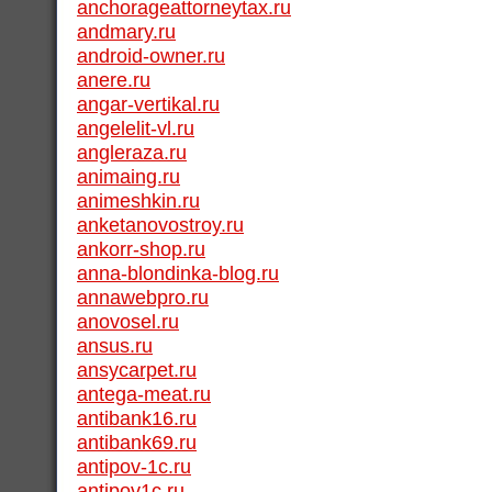
anchorageattorneytax.ru
andmary.ru
android-owner.ru
anere.ru
angar-vertikal.ru
angelelit-vl.ru
angleraza.ru
animaing.ru
animeshkin.ru
anketanovostroy.ru
ankorr-shop.ru
anna-blondinka-blog.ru
annawebpro.ru
anovosel.ru
ansus.ru
ansycarpet.ru
antega-meat.ru
antibank16.ru
antibank69.ru
antipov-1c.ru
antipov1c.ru