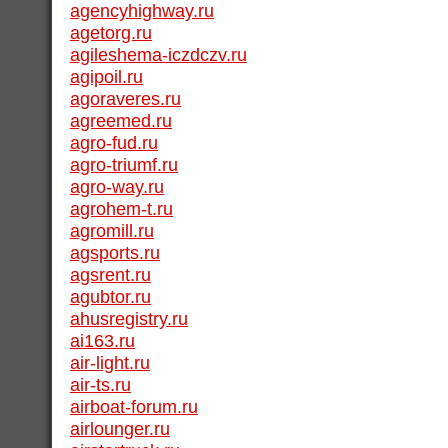
agencyhighway.ru
agetorg.ru
agileshema-iczdczv.ru
agipoil.ru
agoraveres.ru
agreemed.ru
agro-fud.ru
agro-triumf.ru
agro-way.ru
agrohem-t.ru
agromill.ru
agsports.ru
agsrent.ru
agubtor.ru
ahusregistry.ru
ai163.ru
air-light.ru
air-ts.ru
airboat-forum.ru
airlounger.ru