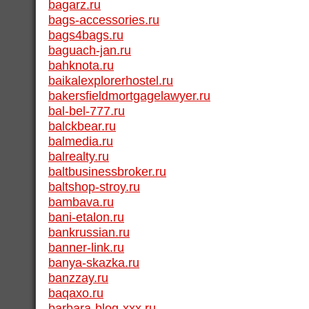
bagarz.ru
bags-accessories.ru
bags4bags.ru
baguach-jan.ru
bahknota.ru
baikalexplorerhostel.ru
bakersfieldmortgagelawyer.ru
bal-bel-777.ru
balckbear.ru
balmedia.ru
balrealty.ru
baltbusinessbroker.ru
baltshop-stroy.ru
bambava.ru
bani-etalon.ru
bankrussian.ru
banner-link.ru
banya-skazka.ru
banzzay.ru
baqaxo.ru
barbara-blog-xxx.ru