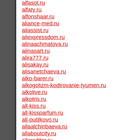
alfasot.ru
alfaty.ru
alfonshaar.ru
aliance-med.ru
aliassist.ru
aliexpressdom.ru
alinaachmatova.ru
alinasart.ru
alira777.ru
alisakay.ru
alisanetchaeva.ru
alko-barer.ru
alkogolizm-kodirovanie-tyumen.ru
alkolive.ru
alkotris.ru
all-kiss.ru
all-kissparfum.ru
all-putilkovo.ru
allaalchinbaeva.ru
allaboutcity.ru