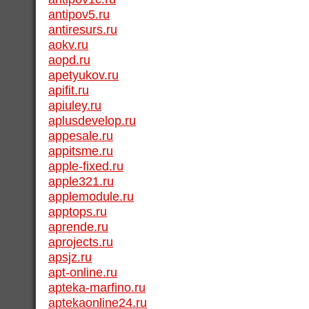
antipov5.ru
antiresurs.ru
aokv.ru
aopd.ru
apetyukov.ru
apifit.ru
apiuley.ru
aplusdevelop.ru
appesale.ru
appitsme.ru
apple-fixed.ru
apple321.ru
applemodule.ru
apptops.ru
aprende.ru
aprojects.ru
apsjz.ru
apt-online.ru
apteka-marfino.ru
aptekaonline24.ru