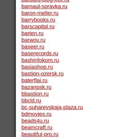
barnaul-spravka.ru
baron-meller.ru
barrybooks.ru
barscapital.ru
barten.ru
barwov.ru
baseer.ru
baserecords.ru
bashinfokom.ru
basiashop.ru
bastion-ozersk.ru
baterflai.ru
bazanpsk.ru
bbastion.ru
bbcld.ru
bc-suharevskaja-plaza.ru
bdmovies.ru
beads4u.ru
beamcraft.ru
beautiful-pro.ru