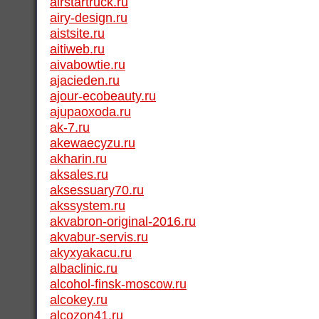
airstartruck.ru
airy-design.ru
aistsite.ru
aitiweb.ru
aivabowtie.ru
ajacieden.ru
ajour-ecobeauty.ru
ajupaoxoda.ru
ak-7.ru
akewaecyzu.ru
akharin.ru
aksales.ru
aksessuary70.ru
akssystem.ru
akvabron-original-2016.ru
akvabur-servis.ru
akyxyakacu.ru
albaclinic.ru
alcohol-finsk-moscow.ru
alcokey.ru
alcozon41.ru