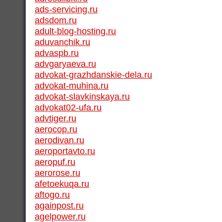
ads-servicing.ru
adsdom.ru
adult-blog-hosting.ru
aduvanchik.ru
advaspb.ru
advgaryaeva.ru
advokat-grazhdanskie-dela.ru
advokat-muhina.ru
advokat-slavkinskaya.ru
advokat02-ufa.ru
advtiger.ru
aerocop.ru
aerodivan.ru
aeroportavto.ru
aeropuf.ru
aerorose.ru
afetoekuqa.ru
aftogo.ru
againpost.ru
agelpower.ru