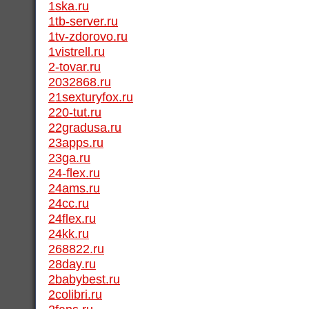
1ska.ru
1tb-server.ru
1tv-zdorovo.ru
1vistrell.ru
2-tovar.ru
2032868.ru
21sexturyfox.ru
220-tut.ru
22gradusa.ru
23apps.ru
23ga.ru
24-flex.ru
24ams.ru
24cc.ru
24flex.ru
24kk.ru
268822.ru
28day.ru
2babybest.ru
2colibri.ru