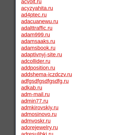
acvolt.ru
acyzyahita.ru
ad4ptec.ru
adacuanewu.ru
adalttraffic.ru
adam999.ru
adamsaaks.ru
adamsbook.ru
adaptivnyj-site.ru
adcollider.ru
addposition.ru
addshema-iczdczv.ru
adfgsdfgsdfgsdfg.ru
adkab.ru
adm-mail.ru
admin77.ru
admkirovskiy.ru
admosinovo.ru
admvoskr.ru
adorejewelry.ru
adresulibki.ru