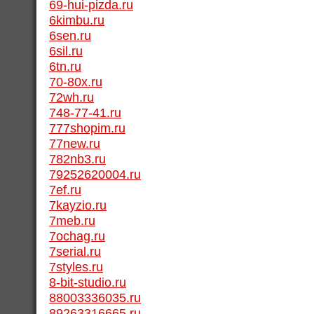
69-hui-pizda.ru
6kimbu.ru
6sen.ru
6sil.ru
6tn.ru
70-80x.ru
72wh.ru
748-77-41.ru
777shopim.ru
77new.ru
782nb3.ru
79252620004.ru
7ef.ru
7kayzio.ru
7meb.ru
7ochag.ru
7serial.ru
7styles.ru
8-bit-studio.ru
88003336035.ru
89263316665.ru