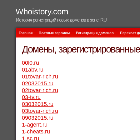
Whoistory.com
История регистраций новых доменов в зоне .RU
Главная
Платные сервисы
Регистрация доменов
Перехват 
Домены, зарегистрированные 
00l0.ru
01abv.ru
01tovar-rich.ru
02032015.ru
02tovar-rich.ru
03-tv.ru
03032015.ru
03tovar-rich.ru
09032015.ru
1-agent.ru
1-cheats.ru
1-sc.ru