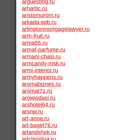
arguesting.ru
arhartic.ru
aristomurom.ru
arkada-spb.ru
arlingtonmortgagelawyer.ru
arm-fruit.ru
arma55.ru
armaf-parfume.ru
armani-chasi.ru
armcandy-msk.ru
armi-interior.ru
armyhappens.ru
aromabiznes.ru
aromat71.ru
arowiodaxi.ru
arshotel64.ru
arsnw.ru
art-anna.ru
art-baget76.ru
artandshok.ru
artchristina.ru