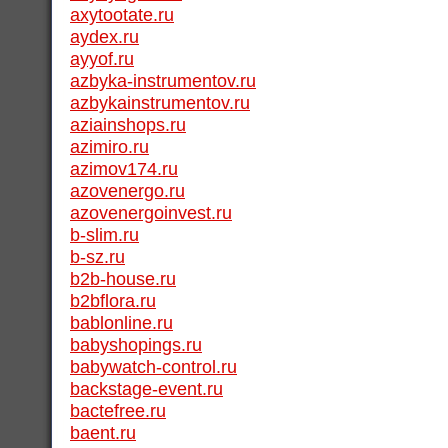
axytootate.ru
aydex.ru
ayyof.ru
azbyka-instrumentov.ru
azbykainstrumentov.ru
aziainshops.ru
azimiro.ru
azimov174.ru
azovenergo.ru
azovenergoinvest.ru
b-slim.ru
b-sz.ru
b2b-house.ru
b2bflora.ru
bablonline.ru
babyshopings.ru
babywatch-control.ru
backstage-event.ru
bactefree.ru
baent.ru