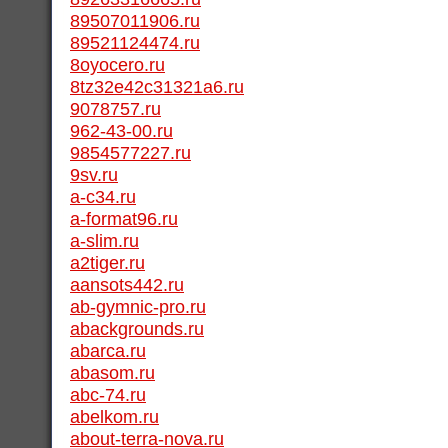
89507011906.ru
89521124474.ru
8oyocero.ru
8tz32e42c31321a6.ru
9078757.ru
962-43-00.ru
9854577227.ru
9sv.ru
a-c34.ru
a-format96.ru
a-slim.ru
a2tiger.ru
aansots442.ru
ab-gymnic-pro.ru
abackgrounds.ru
abarca.ru
abasom.ru
abc-74.ru
abelkom.ru
about-terra-nova.ru