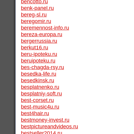
bencotto.ru
benk-panel.ru
bereg-sl.ru
beregomir.ru
beremennost-info.ru
bereza-europa.ru
bergerrussia.ru
berkut16.ru
beru-ipoteku.ru
beruipoteku.ru
bes-chagda-rsy.ru
besedka-life.ru
besedkinsk.ru
besplatnenko.ru
besplatniy-soft.ru
best-corset.ru
best-music4u.ru
best4hair.ru
bestmoney-invest.ru
bestpictureandvideos.ru
bestseller2014.ru