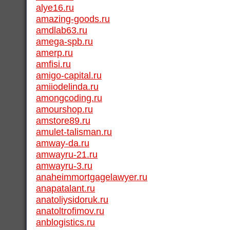
alye16.ru
amazing-goods.ru
amdlab63.ru
amega-spb.ru
amerp.ru
amfisi.ru
amigo-capital.ru
amiiodelinda.ru
amongcoding.ru
amourshop.ru
amstore89.ru
amulet-talisman.ru
amway-da.ru
amwayru-21.ru
amwayru-3.ru
anaheimmortgagelawyer.ru
anapatalant.ru
anatoliysidoruk.ru
anatoltrofimov.ru
anblogistics.ru