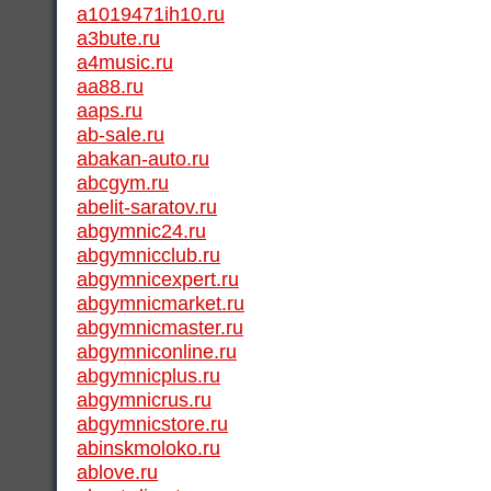
a1019471ih10.ru
a3bute.ru
a4music.ru
aa88.ru
aaps.ru
ab-sale.ru
abakan-auto.ru
abcgym.ru
abelit-saratov.ru
abgymnic24.ru
abgymnicclub.ru
abgymnicexpert.ru
abgymnicmarket.ru
abgymnicmaster.ru
abgymniconline.ru
abgymnicplus.ru
abgymnicrus.ru
abgymnicstore.ru
abinskmoloko.ru
ablove.ru