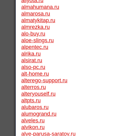
allyota.ru
almahumana.ru
almarosa.ru
almatykitap.ru
almrezka.ru
alo-buy.ru
aloe-slings.ru
alpentec.ru
alrika.ru
alsirat.ru
also-pc.ru
alt-home.ru
alterego-support.ru
alterros.ru
alteryouself.ru
altpts.ru
alubaros.ru
alumogrand.ru
alveles.ru
alvikon.ru
alye-parusa-saratov.ru