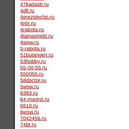
47kadastr.ru
4dll.ru
4erezplecho.ru
4nix.ru
4rabota.ru
4tamashebi.ru
4wsw.ru
5-rabota.ru
51bulangeri.ru
53hobby.ru
55-00-55.ru
550055.ru
58doctor.ru
5wsw.ru
6383.ru
64-magnit.ru
6510.ru
6wsw.ru
7042456.ru
74bt.ru