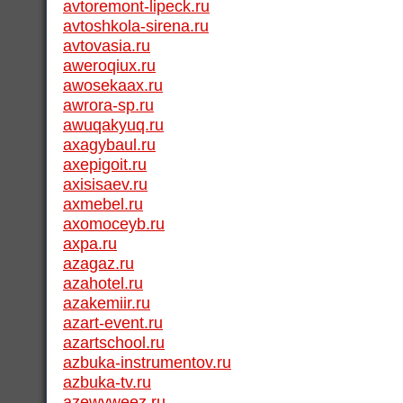
avtoremont-lipeck.ru
avtoshkola-sirena.ru
avtovasia.ru
aweroqiux.ru
awosekaax.ru
awrora-sp.ru
awuqakyuq.ru
axagybaul.ru
axepigoit.ru
axisisaev.ru
axmebel.ru
axomoceyb.ru
axpa.ru
azagaz.ru
azahotel.ru
azakemiir.ru
azart-event.ru
azartschool.ru
azbuka-instrumentov.ru
azbuka-tv.ru
azewyweez.ru