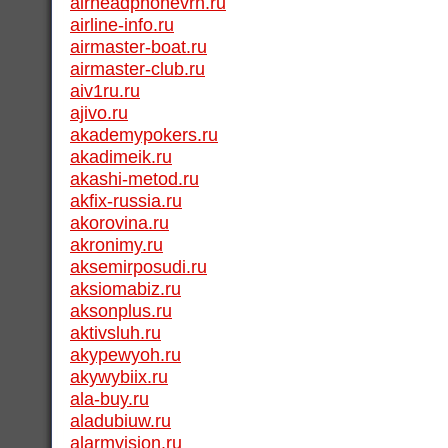
airheadphonevrn.ru
airline-info.ru
airmaster-boat.ru
airmaster-club.ru
aiv1ru.ru
ajivo.ru
akademypokers.ru
akadimeik.ru
akashi-metod.ru
akfix-russia.ru
akorovina.ru
akronimy.ru
aksemirposudi.ru
aksiomabiz.ru
aksonplus.ru
aktivsluh.ru
akypewyoh.ru
akywybiix.ru
ala-buy.ru
aladubiuw.ru
alarmvision.ru