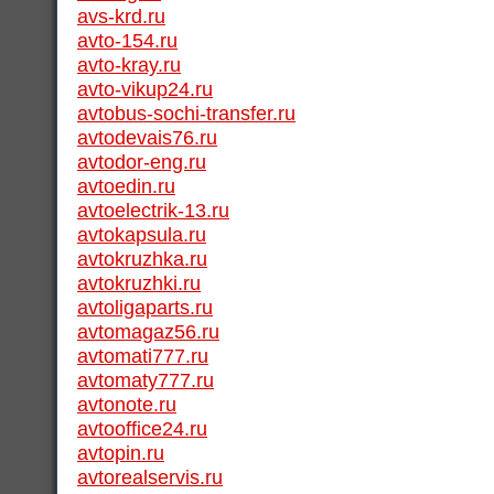
avs-krd.ru
avto-154.ru
avto-kray.ru
avto-vikup24.ru
avtobus-sochi-transfer.ru
avtodevais76.ru
avtodor-eng.ru
avtoedin.ru
avtoelectrik-13.ru
avtokapsula.ru
avtokruzhka.ru
avtokruzhki.ru
avtoligaparts.ru
avtomagaz56.ru
avtomati777.ru
avtomaty777.ru
avtonote.ru
avtooffice24.ru
avtopin.ru
avtorealservis.ru