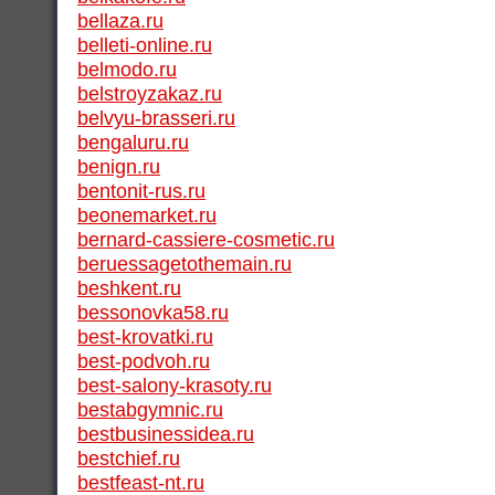
bellaza.ru
belleti-online.ru
belmodo.ru
belstroyzakaz.ru
belvyu-brasseri.ru
bengaluru.ru
benign.ru
bentonit-rus.ru
beonemarket.ru
bernard-cassiere-cosmetic.ru
beruessagetothemain.ru
beshkent.ru
bessonovka58.ru
best-krovatki.ru
best-podvoh.ru
best-salony-krasoty.ru
bestabgymnic.ru
bestbusinessidea.ru
bestchief.ru
bestfeast-nt.ru