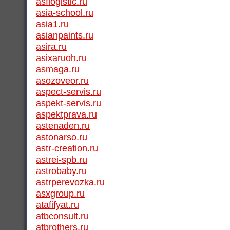
asflogistic.ru
asia-school.ru
asia1.ru
asianpaints.ru
asira.ru
asixaruoh.ru
asmaga.ru
asozoveor.ru
aspect-servis.ru
aspekt-servis.ru
aspektprava.ru
astenaden.ru
astonarso.ru
astr-creation.ru
astrei-spb.ru
astrobaby.ru
astrperevozka.ru
asxgroup.ru
atafifyat.ru
atbconsult.ru
atbrothers.ru