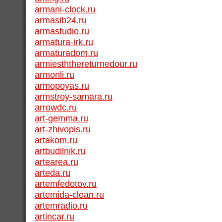
armani-clock.ru
armasib24.ru
armastudio.ru
armatura-irk.ru
armaturadom.ru
armiesththereturnedour.ru
armonli.ru
armopoyas.ru
armstroy-samara.ru
arrowdc.ru
art-gemma.ru
art-zhivopis.ru
artakom.ru
artbudilnik.ru
artearea.ru
arteda.ru
artemfedotov.ru
artemida-clean.ru
artemradio.ru
artincar.ru