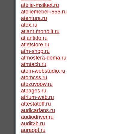
atelie-msiluet.ru
ateliemebeli-555.ru
atentura.ru
atex.ru
atlant-monolit.ru
atlantido.ru
atletstore.ru
atm-shop.ru
atmosfera-doma.ru
atmtech.ru
atom-webstudio.ru
atomcss.ru
atozuvoow.ru
atpages.ru
atrium-web.ru
attestatoff.ru
audicarfans.ru
audiodriver.ru
audit2b.ru
auraopt.ru