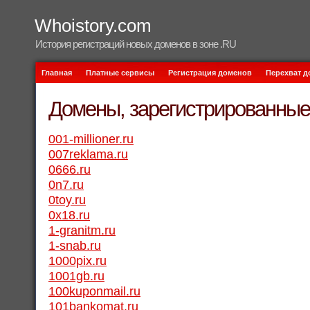
Whoistory.com
История регистраций новых доменов в зоне .RU
Главная
Платные сервисы
Регистрация доменов
Перехват 
Домены, зарегистрированные 
001-millioner.ru
007reklama.ru
0666.ru
0n7.ru
0toy.ru
0x18.ru
1-granitm.ru
1-snab.ru
1000pix.ru
1001gb.ru
100kuponmail.ru
101bankomat.ru