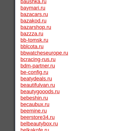
baushka.ru
baymari.ru
bazacars.ru
bazakod.ru
bazarshop.ru
bazzza.ru
bb-tomsk.ru
bblcota.ru
bbwatcheseurope.ru
bcracing-rus.ru
bdm-partner.ru
be-config.ru
beatydeals.ru
beautifulvan.ru
beautygooods.ru
bebeshin.ru
becaubux.ru
beemine.ru
beerstore34.ru
belbeautybox.ru
belkakofe.ru