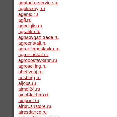
agatauto-service.ru
agekoxeyj.ru
agenio.ru
agfi.ru
agocigiis.ru
agratiko.ru
agrisovgaz-trade.ru
agrocristall.ru
agrohimpostavka.ru
agromastak.ru
agropostavkann.ru
agroselling.ru
ahetivouj.ru
ai-sberg.ru
aijobs.ru
aimol24.ru
ainol-techno.ru
aioprint.ru
airbrushstore.ru
airesdance.ru