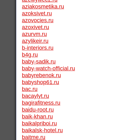
aziakosmetika.ru
azoksivet.ru
azovocies.ru
azoxivet.ru
azurvm.ru
azylikeir.ru
b-interiors.ru
b4g.ru
baby-sadik.ru
baby-watch-official.ru
babyrebenok.ru
babyshop61.ru
bac.ru
bacaylyt.ru
bagirafitness.ru
baidu-root.ru
baik-khan.ru
baikalpriboi.ru
baikalsk-hotel.ru
baitme.ru