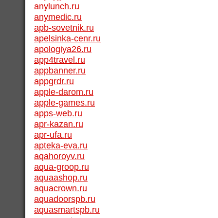
anylunch.ru
anymedic.ru
apb-sovetnik.ru
apelsinka-cenr.ru
apologiya26.ru
app4travel.ru
appbanner.ru
appgrdr.ru
apple-darom.ru
apple-games.ru
apps-web.ru
apr-kazan.ru
apr-ufa.ru
apteka-eva.ru
aqahoroyv.ru
aqua-groop.ru
aquaashop.ru
aquacrown.ru
aquadoorspb.ru
aquasmartspb.ru