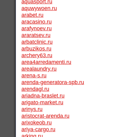
aquasport.ru
aquwywoen.ru
arabet.ru
aracasino.ru
arafynoev.ru
araratsev.ru
arbatclinic.ru
arbuzikos.ru
archery63.ru
area4arredamenti.ru
arealaundry.ru
arena-s.ru
arenda-generatora-spb.ru
arendagl.ru
ariadna-braslet.ru
arigato-market.ru
arinys.ru
aristocrat-arenda.ru
arixokeob.ru
ariya-cargo.ru
arking.ru