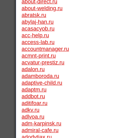
about-direct.ru
about-welding.ru
abratsk.ru
abylaj-han.ru
acasacyob.ru
acc-help.ru
access-lab.ru
accountmanager.ru
acmnt-print.ru
acvatur-prestiz.ru
adalon.ru
adamboroda.ru
adaptive-child.ru
adaptm.ru
addbot.ru
aditifoar.ru
adkv.ru
adlvoa.ru
adm-karpinsk.ru
admiral-cafe.ru
adodytiax.ru