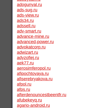
adogunyal.ru
ads-sug.ru
ads-view.ru
ads34.ru
adssell.ru
adv-smart.ru
advance-mine.ru
advanced-power.ru
advokatcorp.ru
adwizart.ru
adyzofiej.ru
aek77.ru
aerosimferopol.ru
afipochtovaya.ru
afiserebryakova.ru
afpol.ru
afps.ru
afterdenouncestbeentfr.ru
afubekeyq.ru
agario-android.ru