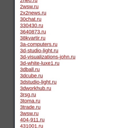
2neo.ru
2wsw.ru
2x2news.ru
30chat.ru
330430.ru
3640873.ru
38kvartir.ru
3a-computers.ru
3d-studio-light.ru
3d-visualizations-john.ru
3d-white-luxe1.ru
3dball.ru
3dcube.ru
3dstudio-light.ru
3dworkhub.ru
3rsg.ru
3toma.ru
3trade.ru
3wsw.ru
404-911.ru
431001.ru