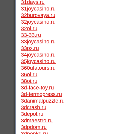
31days.ru
31joycasino.ru
32burovaya.ru
32joycasino.ru
32oi.ru
33-33.ru
33joycasino.ru
33px.ru
34joycasino.ru
35joycasino.ru
360ufatours.ru
36oi.ru
38oi.ru
3d-face-toy.ru
3d-termopress.ru
3danimalpuzzle.ru
3dcrash.ru
3depol.ru
3dmaestro.ru
3dpdom.ru
3dpenkg.ru