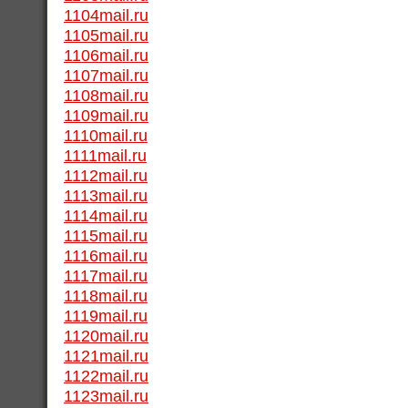
1104mail.ru
1105mail.ru
1106mail.ru
1107mail.ru
1108mail.ru
1109mail.ru
1110mail.ru
1111mail.ru
1112mail.ru
1113mail.ru
1114mail.ru
1115mail.ru
1116mail.ru
1117mail.ru
1118mail.ru
1119mail.ru
1120mail.ru
1121mail.ru
1122mail.ru
1123mail.ru