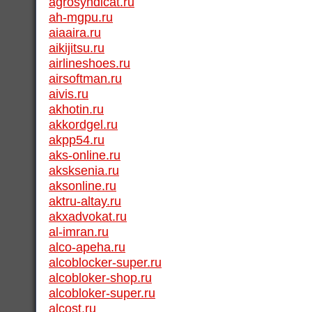
agrosyndicat.ru
ah-mgpu.ru
aiaaira.ru
aikijitsu.ru
airlineshoes.ru
airsoftman.ru
aivis.ru
akhotin.ru
akkordgel.ru
akpp54.ru
aks-online.ru
aksksenia.ru
aksonline.ru
aktru-altay.ru
akxadvokat.ru
al-imran.ru
alco-apeha.ru
alcoblocker-super.ru
alcobloker-shop.ru
alcobloker-super.ru
alcost.ru