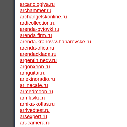
arcanologiya.ru
archammer.ru
archangelskonline.ru
ardicollection.ru
arenda-bytovki.ru
arenda-firm.ru
arenda-kranov-v-habarovske.ru
arenda-ofica.ru
arendacklada.ru
argentin-nedv.ru
argonxeon.ru
arhguitar.ru
arlekinoradio.ru
arlinecafe.ru
armedmoon.ru
armlavka.ru
arnika-kotlas.ru
arrivedtest.ru
arsexpert.ru
art-camera.ru