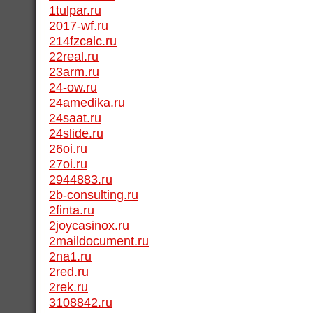
1tulpar.ru
2017-wf.ru
214fzcalc.ru
22real.ru
23arm.ru
24-ow.ru
24amedika.ru
24saat.ru
24slide.ru
26oi.ru
27oi.ru
2944883.ru
2b-consulting.ru
2finta.ru
2joycasinox.ru
2maildocument.ru
2na1.ru
2red.ru
2rek.ru
3108842.ru