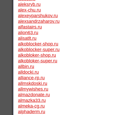
aleksryb.ru
alex-chu.ru
alexeyparshukov.ru
alexsandrzaharov.ru
alfastairs.ru
alion63.ru
alisatlt.ru
alkoblocker-shop.ru
alkoblocker-super.ru
alkobloker-shop.ru
alkobloker-super.ru
allbin.ru
alldocki.ru
alliance-rp.ru
allmskdoski.ru
allmywishes.ru
almazdonate.ru
almazka33.ru
almeka-cg.ru
alphaderm.ru