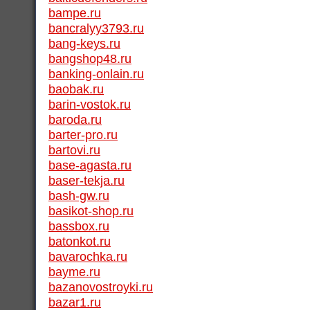
bampe.ru
bancralyy3793.ru
bang-keys.ru
bangshop48.ru
banking-onlain.ru
baobak.ru
barin-vostok.ru
baroda.ru
barter-pro.ru
bartovi.ru
base-agasta.ru
baser-tekja.ru
bash-gw.ru
basikot-shop.ru
bassbox.ru
batonkot.ru
bavarochka.ru
bayme.ru
bazanovostroyki.ru
bazar1.ru