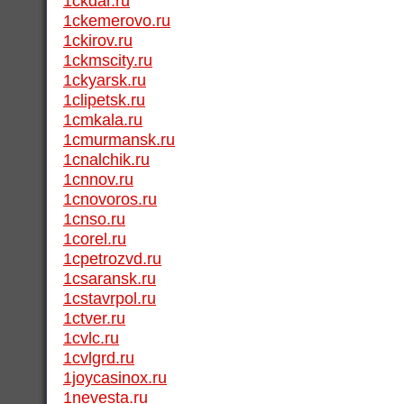
1ckdar.ru
1ckemerovo.ru
1ckirov.ru
1ckmscity.ru
1ckyarsk.ru
1clipetsk.ru
1cmkala.ru
1cmurmansk.ru
1cnalchik.ru
1cnnov.ru
1cnovoros.ru
1cnso.ru
1corel.ru
1cpetrozvd.ru
1csaransk.ru
1cstavrpol.ru
1ctver.ru
1cvlc.ru
1cvlgrd.ru
1joycasinox.ru
1nevesta.ru