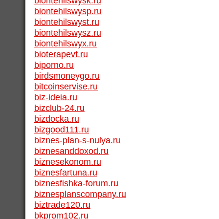
biontehilswysk.ru
biontehilswysp.ru
biontehilswyst.ru
biontehilswysz.ru
biontehilswyx.ru
bioterapevt.ru
biporno.ru
birdsmoneygo.ru
bitcoinservise.ru
biz-ideia.ru
bizclub-24.ru
bizdocka.ru
bizgood111.ru
biznes-plan-s-nulya.ru
biznesanddoxod.ru
biznesekonom.ru
biznesfartuna.ru
biznesfishka-forum.ru
biznesplanscompany.ru
biztrade120.ru
bkprom102.ru