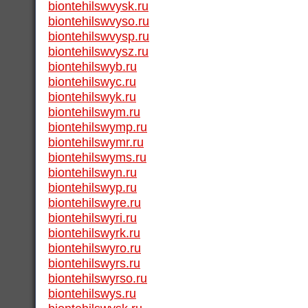
biontehilswvysk.ru
biontehilswvyso.ru
biontehilswvysp.ru
biontehilswvysz.ru
biontehilswyb.ru
biontehilswyc.ru
biontehilswyk.ru
biontehilswym.ru
biontehilswymp.ru
biontehilswymr.ru
biontehilswyms.ru
biontehilswyn.ru
biontehilswyp.ru
biontehilswyre.ru
biontehilswyri.ru
biontehilswyrk.ru
biontehilswyro.ru
biontehilswyrs.ru
biontehilswyrso.ru
biontehilswys.ru