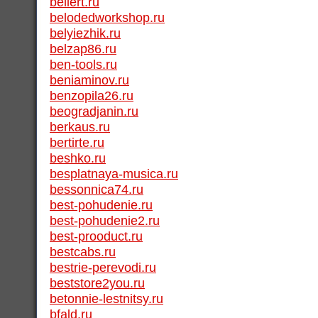
bellert.ru
belodedworkshop.ru
belyiezhik.ru
belzap86.ru
ben-tools.ru
beniaminov.ru
benzopila26.ru
beogradjanin.ru
berkaus.ru
bertirte.ru
beshko.ru
besplatnaya-musica.ru
bessonnica74.ru
best-pohudenie.ru
best-pohudenie2.ru
best-prooduct.ru
bestcabs.ru
bestrie-perevodi.ru
beststore2you.ru
betonnie-lestnitsy.ru
bfald.ru