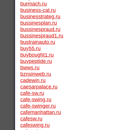
burmach.ru
business-cat.ru
businesstrateg.ru
bussinesplan.ru
bussinespraud.ru
bussinespraud1.ru
bustrainauto.ru
buy55.ru
buybought1.ru
buypeptide.ru
bwws.ru
bznsinweb.ru
cadewin.ru
caesarpalace.ru
cafe-sw.ru
cafe-swing.ru
cafe-swinger.ru
cafemanhattan.ru
cafesw.ru
cafeswing.ru