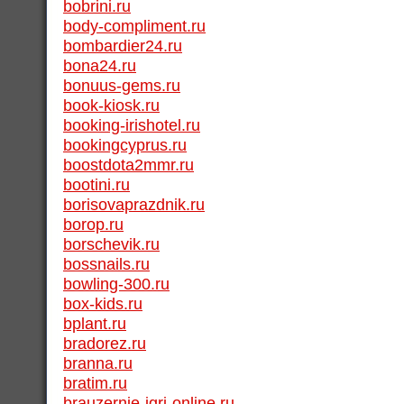
bobrini.ru
body-compliment.ru
bombardier24.ru
bona24.ru
bonuus-gems.ru
book-kiosk.ru
booking-irishotel.ru
bookingcyprus.ru
boostdota2mmr.ru
bootini.ru
borisovaprazdnik.ru
borop.ru
borschevik.ru
bossnails.ru
bowling-300.ru
box-kids.ru
bplant.ru
bradorez.ru
branna.ru
bratim.ru
brauzernie-igri-online.ru