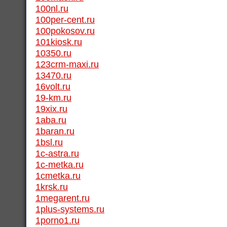
100nl.ru
100per-cent.ru
100pokosov.ru
101kiosk.ru
10350.ru
123crm-maxi.ru
13470.ru
16volt.ru
19-km.ru
19xix.ru
1aba.ru
1baran.ru
1bsl.ru
1c-astra.ru
1c-metka.ru
1cmetka.ru
1krsk.ru
1megarent.ru
1plus-systems.ru
1porno1.ru