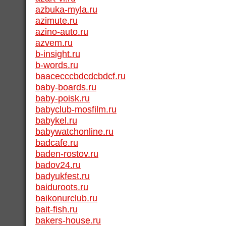
azbuka-myla.ru
azimute.ru
azino-auto.ru
azvem.ru
b-insight.ru
b-words.ru
baacecccbdcdcbdcf.ru
baby-boards.ru
baby-poisk.ru
babyclub-mosfilm.ru
babykel.ru
babywatchonline.ru
badcafe.ru
baden-rostov.ru
badov24.ru
badyukfest.ru
baiduroots.ru
baikonurclub.ru
bait-fish.ru
bakers-house.ru