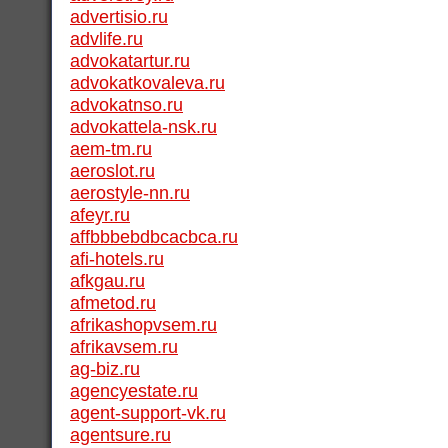
advertisio.ru
advlife.ru
advokatartur.ru
advokatkovaleva.ru
advokatnso.ru
advokattela-nsk.ru
aem-tm.ru
aeroslot.ru
aerostyle-nn.ru
afeyr.ru
affbbbebdbcacbca.ru
afi-hotels.ru
afkgau.ru
afmetod.ru
afrikashopvsem.ru
afrikavsem.ru
ag-biz.ru
agencyestate.ru
agent-support-vk.ru
agentsure.ru