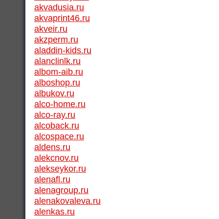
akvadusia.ru
akvaprint46.ru
akveir.ru
akzperm.ru
aladdin-kids.ru
alanclinlk.ru
albom-aib.ru
alboshop.ru
albukov.ru
alco-home.ru
alco-ray.ru
alcoback.ru
alcospace.ru
aldens.ru
alekcnov.ru
alekseykor.ru
alenafl.ru
alenagroup.ru
alenakovaleva.ru
alenkas.ru