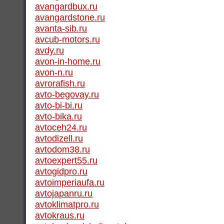
avangardbux.ru
avangardstone.ru
avanta-sib.ru
avcub-motors.ru
avdy.ru
avon-in-home.ru
avon-n.ru
avrorafish.ru
avto-begovay.ru
avto-bi-bi.ru
avto-bika.ru
avtoceh24.ru
avtodizell.ru
avtodom38.ru
avtoexpert55.ru
avtogidpro.ru
avtoimperiaufa.ru
avtojapanru.ru
avtoklimatpro.ru
avtokraus.ru