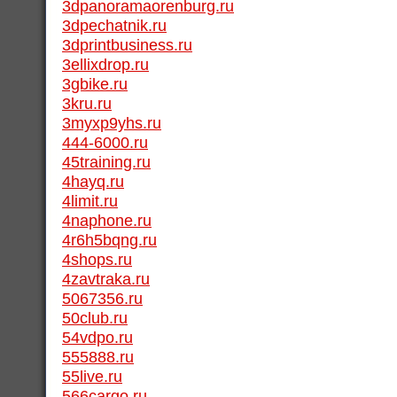
3dpanoramaorenburg.ru
3dpechatnik.ru
3dprintbusiness.ru
3ellixdrop.ru
3gbike.ru
3kru.ru
3myxp9yhs.ru
444-6000.ru
45training.ru
4hayq.ru
4limit.ru
4naphone.ru
4r6h5bqng.ru
4shops.ru
4zavtraka.ru
5067356.ru
50club.ru
54vdpo.ru
555888.ru
55live.ru
566cargo.ru