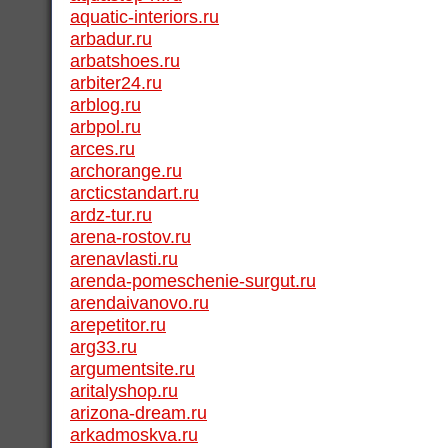
aquatic-interiors.ru
arbadur.ru
arbatshoes.ru
arbiter24.ru
arblog.ru
arbpol.ru
arces.ru
archorange.ru
arcticstandart.ru
ardz-tur.ru
arena-rostov.ru
arenavlasti.ru
arenda-pomeschenie-surgut.ru
arendaivanovo.ru
arepetitor.ru
arg33.ru
argumentsite.ru
aritalyshop.ru
arizona-dream.ru
arkadmoskva.ru