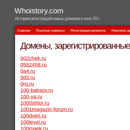
Whoistory.com
История регистраций новых доменов в зоне .RU
Главная
Платные сервисы
Регистрация доменов
Перехват 
Домены, зарегистрированные 
002chek.ru
0552458.ru
0a4.ru
0d3.ru
0rq.ru
100-baksov.ru
100-ya.ru
1000shtor.ru
1001magazin-forum.ru
100dveri.ru
100level.ru
100maek.ru