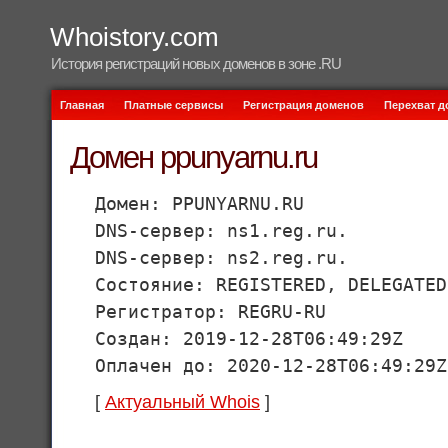
Whoistory.com
История регистраций новых доменов в зоне .RU
Главная
Платные сервисы
Регистрация доменов
Перехват 
Домен ppunyarnu.ru
Домен: PPUNYARNU.RU
DNS-сервер: ns1.reg.ru.
DNS-сервер: ns2.reg.ru.
Состояние: REGISTERED, DELEGATED
Регистратор: REGRU-RU
Создан: 2019-12-28T06:49:29Z
Оплачен до: 2020-12-28T06:49:29Z
[
Актуальный Whois
]