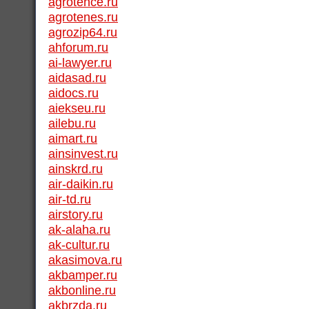
agrotence.ru
agrotenes.ru
agrozip64.ru
ahforum.ru
ai-lawyer.ru
aidasad.ru
aidocs.ru
aiekseu.ru
ailebu.ru
aimart.ru
ainsinvest.ru
ainskrd.ru
air-daikin.ru
air-td.ru
airstory.ru
ak-alaha.ru
ak-cultur.ru
akasimova.ru
akbamper.ru
akbonline.ru
akbrzda.ru