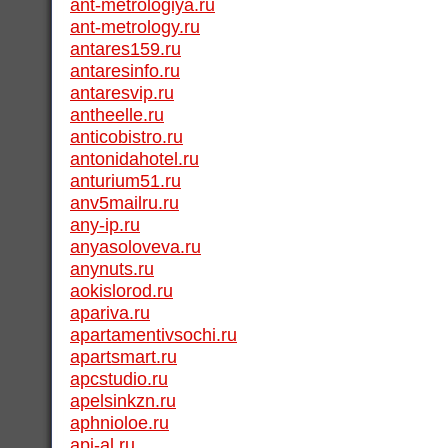
ant-metrologiya.ru
ant-metrology.ru
antares159.ru
antaresinfo.ru
antaresvip.ru
antheelle.ru
anticobistro.ru
antonidahotel.ru
anturium51.ru
anv5mailru.ru
any-ip.ru
anyasoloveva.ru
anynuts.ru
aokislorod.ru
apariva.ru
apartamentivsochi.ru
apartsmart.ru
apcstudio.ru
apelsinkzn.ru
aphnioloe.ru
api-al.ru