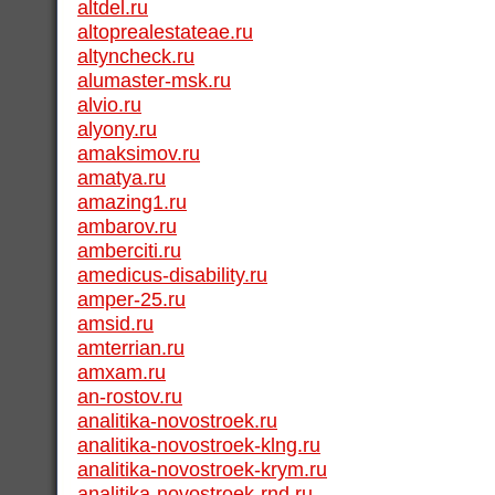
altdel.ru
altoprealestateae.ru
altyncheck.ru
alumaster-msk.ru
alvio.ru
alyony.ru
amaksimov.ru
amatya.ru
amazing1.ru
ambarov.ru
amberciti.ru
amedicus-disability.ru
amper-25.ru
amsid.ru
amterrian.ru
amxam.ru
an-rostov.ru
analitika-novostroek.ru
analitika-novostroek-klng.ru
analitika-novostroek-krym.ru
analitika-novostroek-rnd.ru