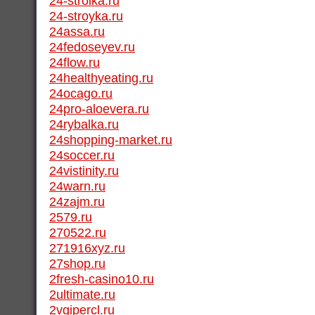
24-stroika.ru
24-stroyka.ru
24assa.ru
24fedoseyev.ru
24flow.ru
24healthyeating.ru
24ocago.ru
24pro-aloevera.ru
24rybalka.ru
24shopping-market.ru
24soccer.ru
24vistinity.ru
24warn.ru
24zajm.ru
2579.ru
270522.ru
271916xyz.ru
27shop.ru
2fresh-casino10.ru
2ultimate.ru
2vgipercl.ru