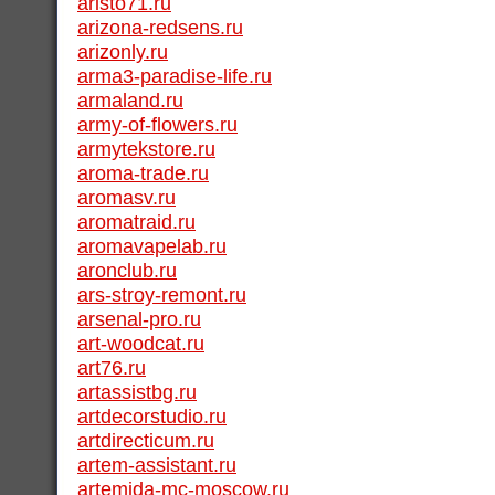
aristo71.ru
arizona-redsens.ru
arizonly.ru
arma3-paradise-life.ru
armaland.ru
army-of-flowers.ru
armytekstore.ru
aroma-trade.ru
aromasv.ru
aromatraid.ru
aromavapelab.ru
aronclub.ru
ars-stroy-remont.ru
arsenal-pro.ru
art-woodcat.ru
art76.ru
artassistbg.ru
artdecorstudio.ru
artdirecticum.ru
artem-assistant.ru
artemida-mc-moscow.ru