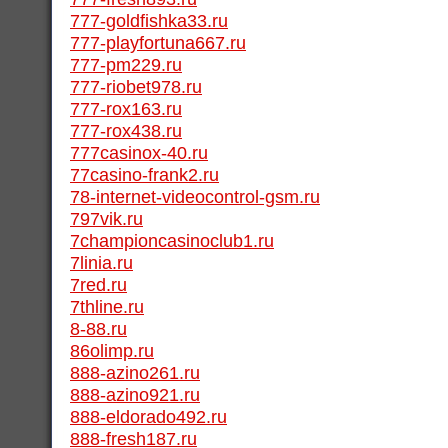
777-goldfishka33.ru
777-playfortuna667.ru
777-pm229.ru
777-riobet978.ru
777-rox163.ru
777-rox438.ru
777casinox-40.ru
77casino-frank2.ru
78-internet-videocontrol-gsm.ru
797vik.ru
7championcasinoclub1.ru
7linia.ru
7red.ru
7thline.ru
8-88.ru
86olimp.ru
888-azino261.ru
888-azino921.ru
888-eldorado492.ru
888-fresh187.ru