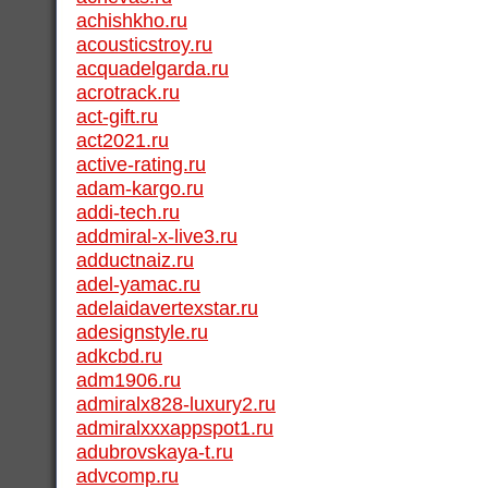
achishkho.ru
acousticstroy.ru
acquadelgarda.ru
acrotrack.ru
act-gift.ru
act2021.ru
active-rating.ru
adam-kargo.ru
addi-tech.ru
addmiral-x-live3.ru
adductnaiz.ru
adel-yamac.ru
adelaidavertexstar.ru
adesignstyle.ru
adkcbd.ru
adm1906.ru
admiralx828-luxury2.ru
admiralxxxappspot1.ru
adubrovskaya-t.ru
advcomp.ru