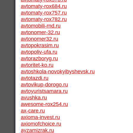
avtomaty-rox684.ru
avtomaty-rox757.ru
avtomaty-rox782.ru
avtomobili-rnd.ru
avtonomer-32.ru
avtonomer32.ru
avtopokrasim.ru
avtopoliv-ufa.ru
avtorazboryg.ru
avtoritet-ko.ru
avtoshkola-novokyibyshevsk.ru
avtotazdi.ru
avtovikup-dorogo.ru
avtoyuristsamara.ru
avushka.ru
awesome-rox254.ru
ax-care.ru
axioma-invest.ru
axiomofchoice.ru
ayzamizrak.ru