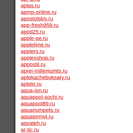
aplas.ru
apmp-online.ru
apostolskiy.ru
app-fresh959.ru
appd25.ru
apple-pe.ru
applelime.ru
applers.ru
applesshop.ru
appostil.ru
aprel-milleniumts.ru
aptekacheboksary.ru
aptekr.ru
aqua-ion.ru
aquapool-sochi.ru
aquapool89.ru
aquariumpets.ru
aquatermvl.ru
aqvateh.ru
ar-tic.ru