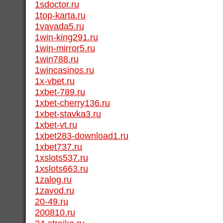
1sdoctor.ru
1top-karta.ru
1vavada5.ru
1win-king291.ru
1win-mirror5.ru
1win788.ru
1wincasinos.ru
1x-vbet.ru
1xbet-789.ru
1xbet-cherry136.ru
1xbet-stavka3.ru
1xbet-vt.ru
1xbet283-download1.ru
1xbet737.ru
1xslots537.ru
1xslots663.ru
1zalog.ru
1zavod.ru
20-49.ru
200810.ru