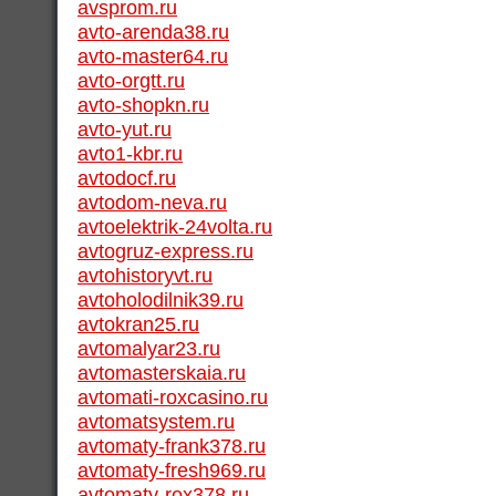
avsprom.ru
avto-arenda38.ru
avto-master64.ru
avto-orgtt.ru
avto-shopkn.ru
avto-yut.ru
avto1-kbr.ru
avtodocf.ru
avtodom-neva.ru
avtoelektrik-24volta.ru
avtogruz-express.ru
avtohistoryvt.ru
avtoholodilnik39.ru
avtokran25.ru
avtomalyar23.ru
avtomasterskaia.ru
avtomati-roxcasino.ru
avtomatsystem.ru
avtomaty-frank378.ru
avtomaty-fresh969.ru
avtomaty-rox378.ru