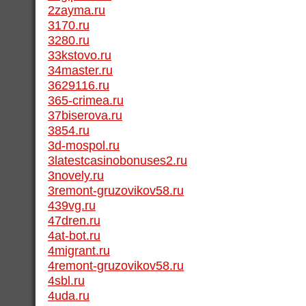
2zayma.ru
3170.ru
3280.ru
33kstovo.ru
34master.ru
3629116.ru
365-crimea.ru
37biserova.ru
3854.ru
3d-mospol.ru
3latestcasinobonuses2.ru
3novely.ru
3remont-gruzovikov58.ru
439vg.ru
47dren.ru
4at-bot.ru
4migrant.ru
4remont-gruzovikov58.ru
4sbl.ru
4uda.ru