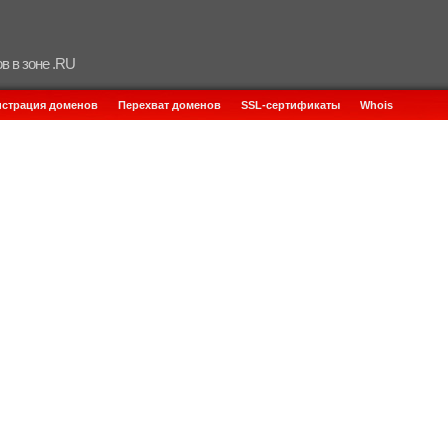
в в зоне .RU
истрация доменов
Перехват доменов
SSL-сертификаты
Whois