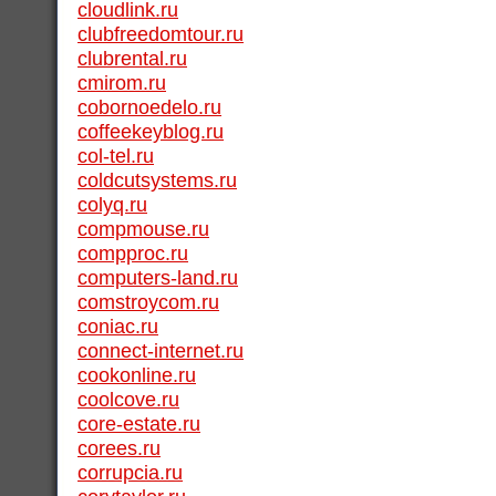
cloudlink.ru
clubfreedomtour.ru
clubrental.ru
cmirom.ru
cobornoedelo.ru
coffeekeyblog.ru
col-tel.ru
coldcutsystems.ru
colyq.ru
compmouse.ru
compproc.ru
computers-land.ru
comstroycom.ru
coniac.ru
connect-internet.ru
cookonline.ru
coolcove.ru
core-estate.ru
corees.ru
corrupcia.ru