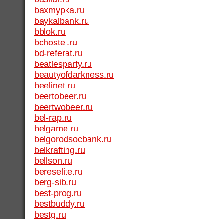
baxmypka.ru
baykalbank.ru
bblok.ru
bchostel.ru
bd-referat.ru
beatlesparty.ru
beautyofdarkness.ru
beelinet.ru
beertobeer.ru
beertwobeer.ru
bel-rap.ru
belgame.ru
belgorodsocbank.ru
belkrafting.ru
bellson.ru
bereselite.ru
berg-sib.ru
best-prog.ru
bestbuddy.ru
bestg.ru