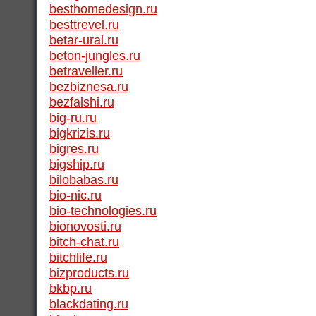
besthomedesign.ru
besttrevel.ru
betar-ural.ru
beton-jungles.ru
betraveller.ru
bezbiznesa.ru
bezfalshi.ru
big-ru.ru
bigkrizis.ru
bigres.ru
bigship.ru
bilobabas.ru
bio-nic.ru
bio-technologies.ru
bionovosti.ru
bitch-chat.ru
bitchlife.ru
bizproducts.ru
bkbp.ru
blackdating.ru