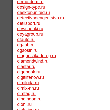
demo-dom.ru
design-type.ru
desktopunited.ru
detectivnoeagentstvo.ru
detiisport.ru
dewchenki.ru
deyagroup.ru
dfauto.ru
dg-lab.ru
dgsosin.ru
diagnostikadorog.ru
diamondwind.ru
diastar.ru
digebook.ru
digitlifenow.ru
dimiloda.ru
dimix-nn.ru
dimtag.ru
dindindon.ru
dioni.ru
diplatino.ru