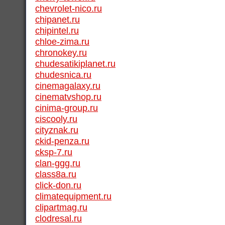
chevrolet-nico.ru
chipanet.ru
chipintel.ru
chloe-zima.ru
chronokey.ru
chudesatikiplanet.ru
chudesnica.ru
cinemagalaxy.ru
cinematvshop.ru
cinima-group.ru
ciscooly.ru
cityznak.ru
ckid-penza.ru
cksp-7.ru
clan-ggg.ru
class8a.ru
click-don.ru
climatequipment.ru
clipartmag.ru
clodresal.ru