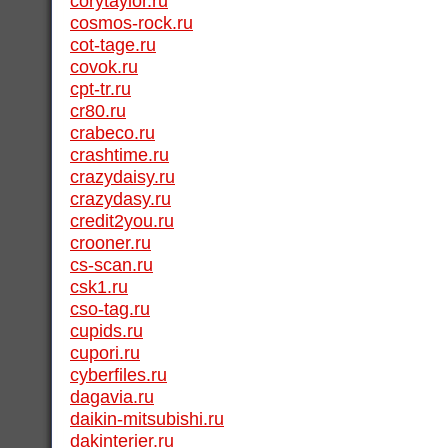
corytaylor.ru
cosmos-rock.ru
cot-tage.ru
covok.ru
cpt-tr.ru
cr80.ru
crabeco.ru
crashtime.ru
crazydaisy.ru
crazydasy.ru
credit2you.ru
crooner.ru
cs-scan.ru
csk1.ru
cso-tag.ru
cupids.ru
cupori.ru
cyberfiles.ru
dagavia.ru
daikin-mitsubishi.ru
dakinterier.ru