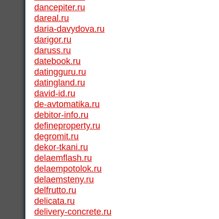
dancepiter.ru
dareal.ru
daria-davydova.ru
darigor.ru
daruss.ru
datebook.ru
datingguru.ru
datingland.ru
david-id.ru
de-avtomatika.ru
debitor-info.ru
defineproperty.ru
degromit.ru
dekor-tkani.ru
delaemflash.ru
delaempotolok.ru
delaemsteny.ru
delfrutto.ru
delicata.ru
delivery-concrete.ru