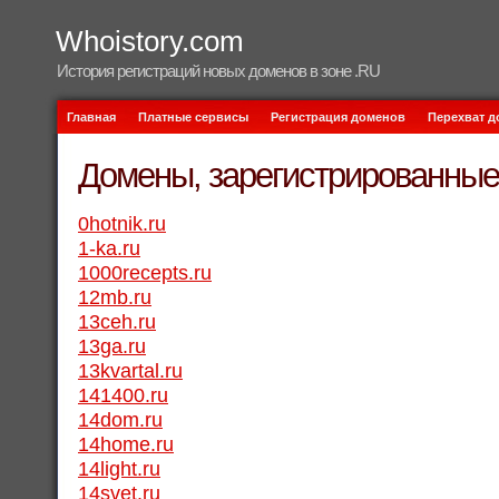
Whoistory.com
История регистраций новых доменов в зоне .RU
Главная
Платные сервисы
Регистрация доменов
Перехват 
Домены, зарегистрированные 
0hotnik.ru
1-ka.ru
1000recepts.ru
12mb.ru
13ceh.ru
13ga.ru
13kvartal.ru
141400.ru
14dom.ru
14home.ru
14light.ru
14svet.ru