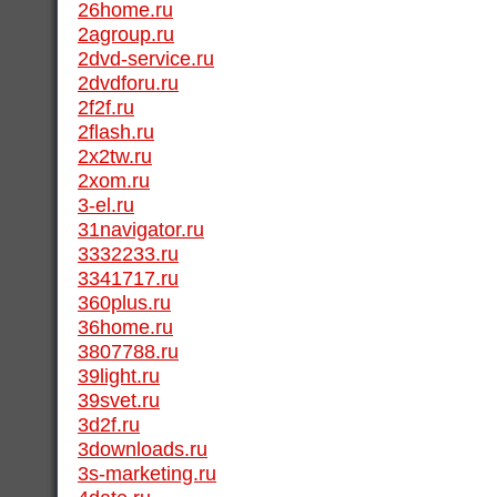
26home.ru
2agroup.ru
2dvd-service.ru
2dvdforu.ru
2f2f.ru
2flash.ru
2x2tw.ru
2xom.ru
3-el.ru
31navigator.ru
3332233.ru
3341717.ru
360plus.ru
36home.ru
3807788.ru
39light.ru
39svet.ru
3d2f.ru
3downloads.ru
3s-marketing.ru