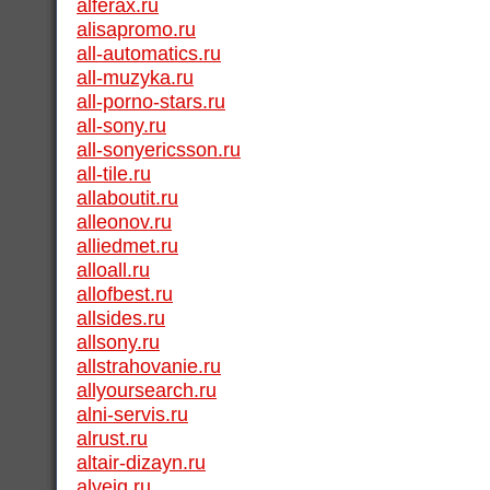
alferax.ru
alisapromo.ru
all-automatics.ru
all-muzyka.ru
all-porno-stars.ru
all-sony.ru
all-sonyericsson.ru
all-tile.ru
allaboutit.ru
alleonov.ru
alliedmet.ru
alloall.ru
allofbest.ru
allsides.ru
allsony.ru
allstrahovanie.ru
allyoursearch.ru
alni-servis.ru
alrust.ru
altair-dizayn.ru
alveig.ru