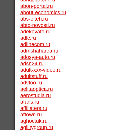
abon-portal.ru
about-economics.ru
abs-elteh.ru
abto-novosti.ru
adekovate.ru
adlc.ru
adlinecom.ru
admshaharea.ru
adosya-auto.ru
adsn24.ru
adult-xxx-video.ru
adultstuff.ru
advtoo.ru
aelitaoptica.ru
aerostudia.ru
afans.ru
affiliaters.ru
aftown.ru
aghoctuk.ru
agilitygroup.ru