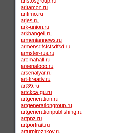
aristosgroup.ru
aritamon.ru
aritimo.ru
arjes.ru
ark-union.ru
arkhangeli.ru
armeniannews.ru
armensdfsfsfsdfsd.ru
armster-rus.ru
aromahall.ru
arsenalooo.ru
arsenalyar.ru
art-kreativ.ru
art39.ru
artckca-gu.ru
artgeneration.ru
artgenerationgroup.ru
artgenerationpublishing.ru
artpnz.ru
artportrait.ru
arturpirozhkov.ru