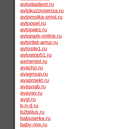
avtodaidjest.ru
avtokuzovpenza.ru
avtomoika-smol.ru
avtoopel.ru
avtopaks.ru
avtopark-online.ru
avtoritet-amur.ru
avtosite1.ru
avtostop51.ru
axmentol.ru
ayacho.ru
ayagroup.ru
ayaproekt.ru
ayasnab.ru
ayayay.ru
aygi.ru
b-n-d.ru
b2bplus.ru
babuserka.ru
baby-mix.ru