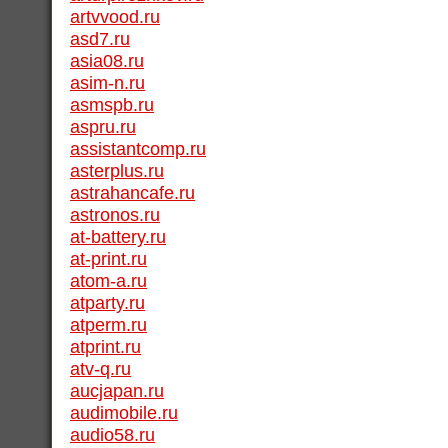
artvvood.ru
asd7.ru
asia08.ru
asim-n.ru
asmspb.ru
aspru.ru
assistantcomp.ru
asterplus.ru
astrahancafe.ru
astronos.ru
at-battery.ru
at-print.ru
atom-a.ru
atparty.ru
atperm.ru
atprint.ru
atv-q.ru
aucjapan.ru
audimobile.ru
audio58.ru