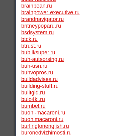
brainbean.ru
brainpower-executive.ru
brandnavigator.ru
britneypoparu.ru
bsdsystem.ru
btck.ru
btrust.ru
bubliksuper.ru
buh-autsorsing.ru
buh-usn.ru
buhvopros.ru
buildadvises.ru
building-stuff.ru
builtgid.ru
bulo4ki.ru
bumbel.ru
buoni-macaroni.ru
buonimacaroni.ru
burlingtonenglish.ru
buronedvizhimosti.ru