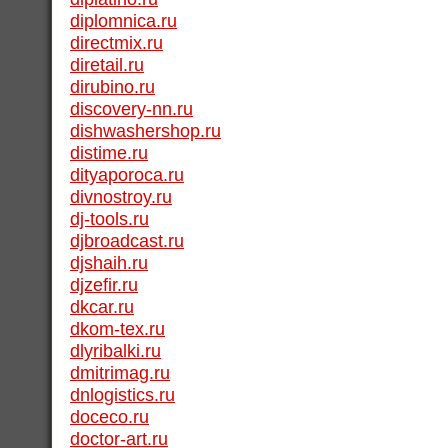
diplomnica.ru
directmix.ru
diretail.ru
dirubino.ru
discovery-nn.ru
dishwashershop.ru
distime.ru
dityaporoca.ru
divnostroy.ru
dj-tools.ru
djbroadcast.ru
djshaih.ru
djzefir.ru
dkcar.ru
dkom-tex.ru
dlyribalki.ru
dmitrimag.ru
dnlogistics.ru
doceco.ru
doctor-art.ru