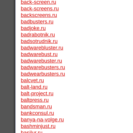
back-screen.ru
back-screens.ru
backscreens.ru
badbusters.ru
badjoke.ru
badrabotnik.ru
badsotrudnik.ru
badwarebluster.ru
badwarebust.ru
badwarebuster.ru
badwarebusters.ru
badwearbusters.ru
balcvet.ru
balt-land.ru
balt-project.ru
baltpress.ru
bandsman.ru
bankconsul.ru
banya-na-volge.ru
bashminjust.ru
basilur.ru