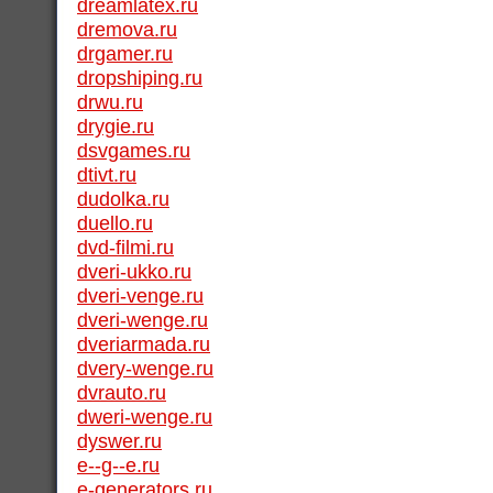
dreamlatex.ru
dremova.ru
drgamer.ru
dropshiping.ru
drwu.ru
drygie.ru
dsvgames.ru
dtivt.ru
dudolka.ru
duello.ru
dvd-filmi.ru
dveri-ukko.ru
dveri-venge.ru
dveri-wenge.ru
dveriarmada.ru
dvery-wenge.ru
dvrauto.ru
dweri-wenge.ru
dyswer.ru
e--g--e.ru
e-generators.ru