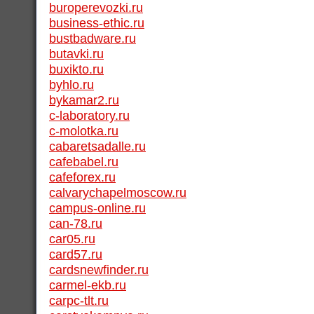
buroperevozki.ru
business-ethic.ru
bustbadware.ru
butavki.ru
buxikto.ru
byhlo.ru
bykamar2.ru
c-laboratory.ru
c-molotka.ru
cabaretsadalle.ru
cafebabel.ru
cafeforex.ru
calvarychapelmoscow.ru
campus-online.ru
can-78.ru
car05.ru
card57.ru
cardsnewfinder.ru
carmel-ekb.ru
carpc-tlt.ru