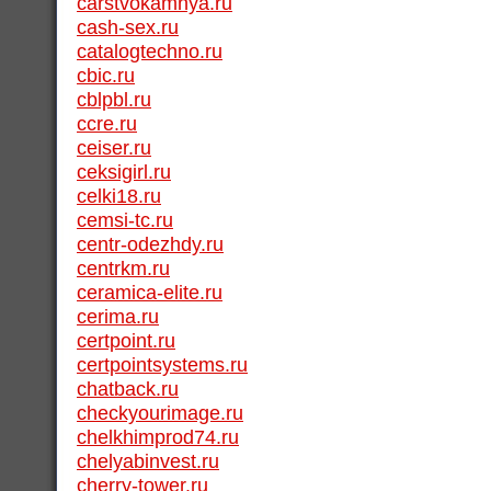
carstvokamnya.ru
cash-sex.ru
catalogtechno.ru
cbic.ru
cblpbl.ru
ccre.ru
ceiser.ru
ceksigirl.ru
celki18.ru
cemsi-tc.ru
centr-odezhdy.ru
centrkm.ru
ceramica-elite.ru
cerima.ru
certpoint.ru
certpointsystems.ru
chatback.ru
checkyourimage.ru
chelkhimprod74.ru
chelyabinvest.ru
cherry-tower.ru