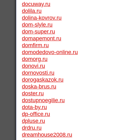
docuway.ru
dolila.ru
dolina-kovrov.ru
dom-slyle.ru
dom-super.ru
domapemont.ru
domfirm.ru
domodedovo-online.ru
domorg.ru
donovi.ru
dornovosti.ru
dorogaskazok.ru
doska-brus.ru
doster.ru
dostupnoegilie.ru
dota-by.ru
dp-office.ru
dpluse.ru
drdru.ru
dreamhouse2008.ru