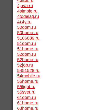
4date.ru
4java.ru
4simple.ru
4todelatj.ru
4x4y.ru
50dom.ru
50home.ru
5186889.ru
51dom.ru
51home.ru
52dom.ru
52home.ru
52job.ru
5451528.ru
54mobile.ru
55home.ru
55light.ru
55svet.ru
61dom.ru
61home.ru
63home.ru