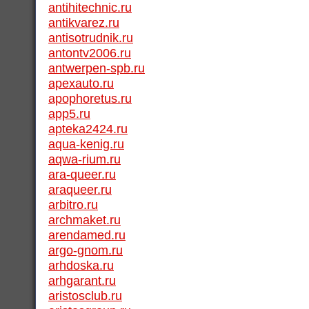
antihitechnic.ru
antikvarez.ru
antisotrudnik.ru
antontv2006.ru
antwerpen-spb.ru
apexauto.ru
apophoretus.ru
app5.ru
apteka2424.ru
aqua-kenig.ru
aqwa-rium.ru
ara-queer.ru
araqueer.ru
arbitro.ru
archmaket.ru
arendamed.ru
argo-gnom.ru
arhdoska.ru
arhgarant.ru
aristosclub.ru