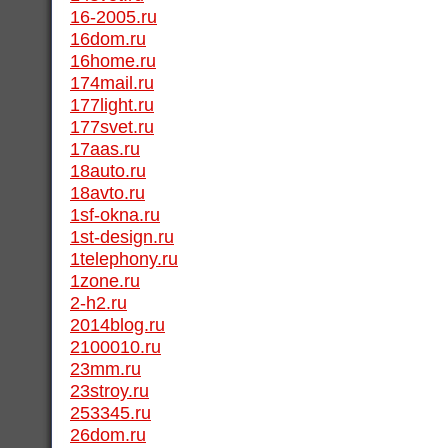
16-2005.ru
16dom.ru
16home.ru
174mail.ru
177light.ru
177svet.ru
17aas.ru
18auto.ru
18avto.ru
1sf-okna.ru
1st-design.ru
1telephony.ru
1zone.ru
2-h2.ru
2014blog.ru
2100010.ru
23mm.ru
23stroy.ru
253345.ru
26dom.ru