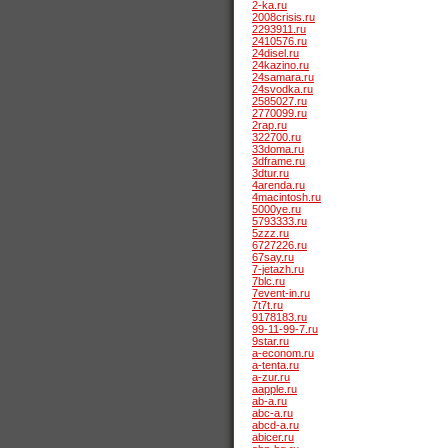
2-ka.ru
2008crisis.ru
2293911.ru
2410576.ru
24disel.ru
24kazino.ru
24samara.ru
24svodka.ru
2585027.ru
2770099.ru
2rap.ru
322700.ru
33doma.ru
3dframe.ru
3dtur.ru
4arenda.ru
4macintosh.ru
5000ye.ru
5793333.ru
5zzz.ru
6727226.ru
67say.ru
7-jetazh.ru
7blc.ru
7event-in.ru
7t7t.ru
9178183.ru
99-11-99-7.ru
9star.ru
a-econom.ru
a-tenta.ru
a-zur.ru
aapple.ru
ab-a.ru
abc-a.ru
abcd-a.ru
abicer.ru