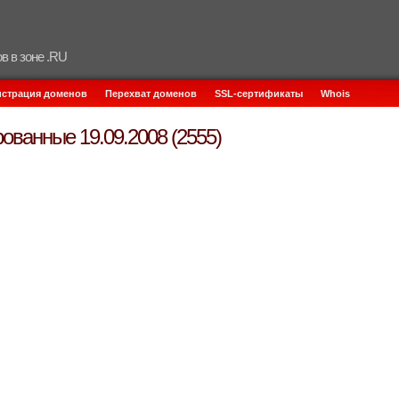
в в зоне .RU
истрация доменов
Перехват доменов
SSL-сертификаты
Whois
ованные 19.09.2008 (2555)