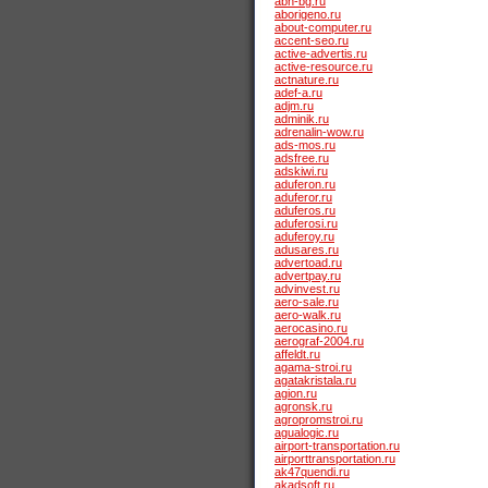
abn-bg.ru
aborigeno.ru
about-computer.ru
accent-seo.ru
active-advertis.ru
active-resource.ru
actnature.ru
adef-a.ru
adjm.ru
adminik.ru
adrenalin-wow.ru
ads-mos.ru
adsfree.ru
adskiwi.ru
aduferon.ru
aduferor.ru
aduferos.ru
aduferosi.ru
aduferoy.ru
adusares.ru
advertoad.ru
advertpay.ru
advinvest.ru
aero-sale.ru
aero-walk.ru
aerocasino.ru
aerograf-2004.ru
affeldt.ru
agama-stroi.ru
agatakristala.ru
agion.ru
agronsk.ru
agropromstroi.ru
agualogic.ru
airport-transportation.ru
airporttransportation.ru
ak47quendi.ru
akadsoft.ru