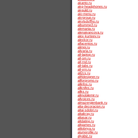
akanto.ru
akg-headphones.ru
akguild.ru
aki-menu.ru
akrgroup.ru
akvlsdsffho.ru
albummp3.ru
alemania.ru
alenaivancova.ru
alex-kurteev.ru
alexkor.ru
alfacentos.ru
alimpi.ru
alivaria.ru
all-laptop.ru
all-om.ru
all-rnd.ru
all-tabs.ru
all-vrn.ru
all2cs.ru
all4designer.ru
allforpromo.ru
allinfos.ru
allknifes.ru
allks.ru
allmobilemir.ru
allvoices.ru
almazergienbank.ru
alta-decoracion.ru
altai-sdobri.ru
altaikray.ru
altasar.ru
altdating.ru
altgames.ru
altlobnya.ru
alumprofile.ru
alyabiz.ru