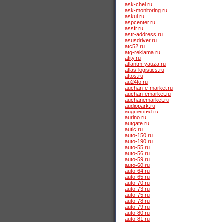
ask-chel.ru
ask-monitoring.ru
askul.ru
aspcenter.ru
assfr.ru
astr-address.ru
asusdriver.ru
atc52.ru
atg-reklama.ru
atity.ru
atlantm-yauza.ru
atlas-logistics.ru
attos.ru
au24to.ru
auchan-e-market.ru
auchan-emarket.ru
auchanemarket.ru
audiopark.ru
augmented.ru
aurino.ru
autgate.ru
autic.ru
auto-150.ru
auto-190.ru
auto-55.ru
auto-56.ru
auto-59.ru
auto-60.ru
auto-64.ru
auto-65.ru
auto-70.ru
auto-73.ru
auto-75.ru
auto-78.ru
auto-79.ru
auto-80.ru
auto-81.ru