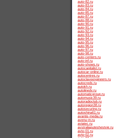
auto-82.ru
auto-83.ru
auto-84.ru
auto-85.ru
auto-87.ru
auto-88.ru
auto-90.ru
auto-91.ru
auto-92.ru
auto-93.ru
auto-94.ru
auto-95.ru
auto-96.ru
auto-97.ru
auto-98.ru
auto-centers.ru
auto-inf.ru
auto-shows.ru
autocapitalist.ru
autocar-online.ru
autocentres.ru
autoclaveengineers.ru
autocreds.ru
autokh.ru
autolinedv.ru
automaticgroup.ru
automusic39.ru
autoradioclub.ru
autoregion38.ru
autosecuring.ru
autoshina61.ru
avantis-media.ru
avenu-m.ru
aviatec.ru
avstraliaputeshestvie.ru
avto-01.ru
avto-02.ru