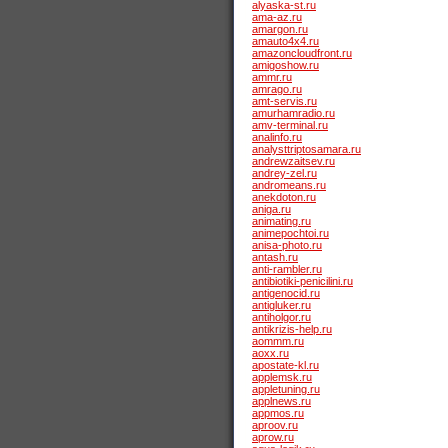
alyaska-st.ru
ama-az.ru
amargon.ru
amauto4x4.ru
amazoncloudfront.ru
amigoshow.ru
ammr.ru
amrago.ru
amt-servis.ru
amurhamradio.ru
amv-terminal.ru
analinfo.ru
analysttriptosamara.ru
andrewzaitsev.ru
andrey-zel.ru
andromeans.ru
anekdoton.ru
aniga.ru
animating.ru
animepochtoi.ru
anisa-photo.ru
antash.ru
anti-rambler.ru
antibiotiki-penicilini.ru
antigenocid.ru
antigluker.ru
antiholgor.ru
antikrizis-help.ru
aommm.ru
aoxx.ru
apostate-kl.ru
applemsk.ru
appletuning.ru
applnews.ru
appmos.ru
aproov.ru
aprow.ru