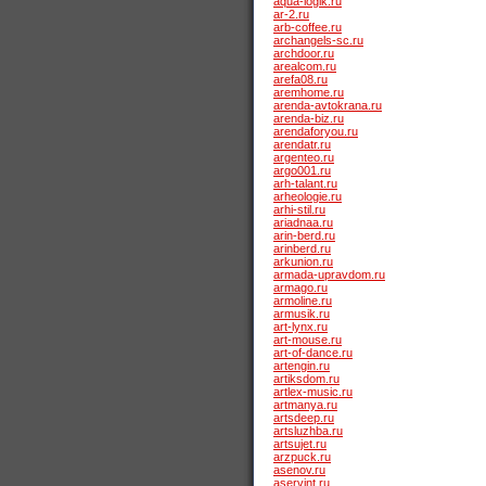
aqua-logik.ru
ar-2.ru
arb-coffee.ru
archangels-sc.ru
archdoor.ru
arealcom.ru
arefa08.ru
aremhome.ru
arenda-avtokrana.ru
arenda-biz.ru
arendaforyou.ru
arendatr.ru
argenteo.ru
argo001.ru
arh-talant.ru
arheologie.ru
arhi-stil.ru
ariadnaa.ru
arin-berd.ru
arinberd.ru
arkunion.ru
armada-upravdom.ru
armago.ru
armoline.ru
armusik.ru
art-lynx.ru
art-mouse.ru
art-of-dance.ru
artengin.ru
artiksdom.ru
artlex-music.ru
artmanya.ru
artsdeep.ru
artsluzhba.ru
artsujet.ru
arzpuck.ru
asenov.ru
aservint.ru