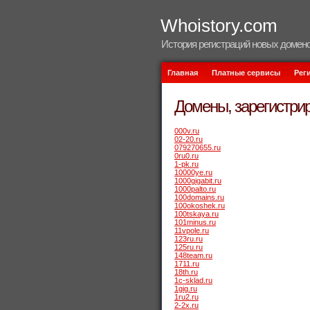
Whoistory.com
История регистраций новых домено
Главная
Платные сервисы
Рег
Домены, зарегистрир
000v.ru
02-20.ru
079270655.ru
0ru0.ru
1-pk.ru
10000ye.ru
1000gigabit.ru
1000palto.ru
100domains.ru
100okoshek.ru
100tskaya.ru
101minus.ru
11vpole.ru
123ru.ru
125ru.ru
148team.ru
1711.ru
18th.ru
1c-sklad.ru
1gig.ru
1ru2.ru
2-2x.ru