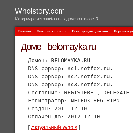
Whoistory.com
История регистраций новых доменов в зоне .RU
Главная
Платные сервисы
Регистрация доменов
Перехват 
Домен belomayka.ru
Домен: BELOMAYKA.RU
DNS-сервер: ns1.netfox.ru.
DNS-сервер: ns2.netfox.ru.
DNS-сервер: ns3.netfox.ru.
Состояние: REGISTERED, DELEGATED
Регистратор: NETFOX-REG-RIPN
Создан: 2011.12.10
Оплачен до: 2012.12.10
[
Актуальный Whois
]