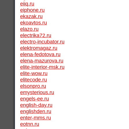
eiiq.ru
eiphone.ru
ekazak.ru
ekoavtos.ru
elazo.ru
electrika72.ru
electro-incubator.ru
elektromagaz.ru
elena-fedotova.ru
elena-mazurova.ru
elite-interior-msk.ru
elite-wow.ru
elitecode.ru
elsonpro.ru
emysterious.ru
engels-ee.ru
english-day.ru
englishden.ru
enter-mms.ru
eotnn.ru