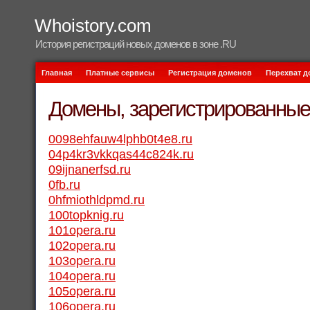
Whoistory.com
История регистраций новых доменов в зоне .RU
Главная
Платные сервисы
Регистрация доменов
Перехват 
Домены, зарегистрированные 
0098ehfauw4lphb0t4e8.ru
04p4kr3vkkqas44c824k.ru
09ijnanerfsd.ru
0fb.ru
0hfmiothldpmd.ru
100topknig.ru
101opera.ru
102opera.ru
103opera.ru
104opera.ru
105opera.ru
106opera.ru