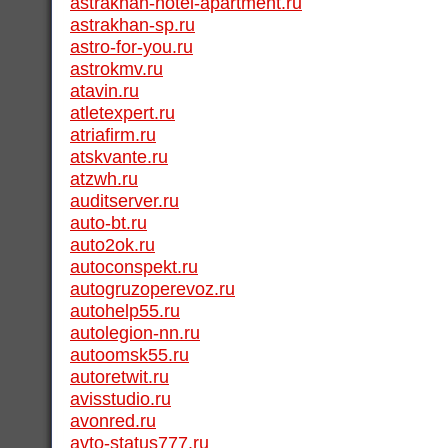
astrakhan-hotel-apartment.ru
astrakhan-sp.ru
astro-for-you.ru
astrokmv.ru
atavin.ru
atletexpert.ru
atriafirm.ru
atskvante.ru
atzwh.ru
auditserver.ru
auto-bt.ru
auto2ok.ru
autoconspekt.ru
autogruzoperevoz.ru
autohelp55.ru
autolegion-nn.ru
autoomsk55.ru
autoretwit.ru
avisstudio.ru
avonred.ru
avto-status777.ru