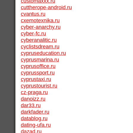
customaxxx.ru
cuttherope-android.ru
cvantus.ru
cxemotexnika.ru
cyber-anarchy.ru
cyber-fc.ru
cyberanalitic.ru
cyclistsdream.ru
cypruseducation.ru
cyprusmarina.ru
cyprusoffice.ru
cyprussport.ru
cyprustaxi.ru
cyprustourist.ru
cz-praga.ru
danoizz.ru
dar33.ru
darkfader.ru
datablog.ru
dating-ufa.ru
dazad.ru