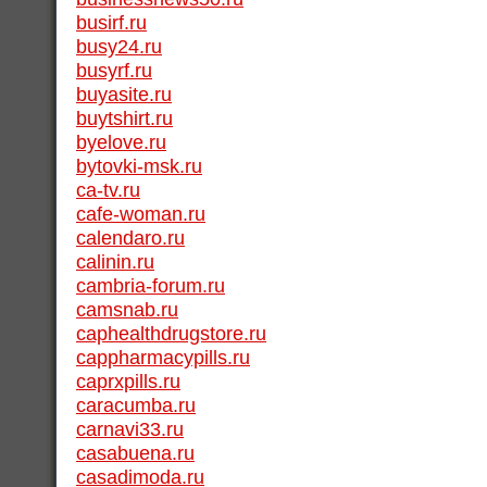
busirf.ru
busy24.ru
busyrf.ru
buyasite.ru
buytshirt.ru
byelove.ru
bytovki-msk.ru
ca-tv.ru
cafe-woman.ru
calendaro.ru
calinin.ru
cambria-forum.ru
camsnab.ru
caphealthdrugstore.ru
cappharmacypills.ru
caprxpills.ru
caracumba.ru
carnavi33.ru
casabuena.ru
casadimoda.ru