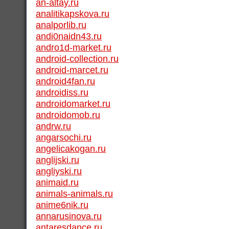
an-altay.ru
analitikapskova.ru
analporlib.ru
andi0naidn43.ru
andro1d-market.ru
android-collection.ru
android-marcet.ru
android4fan.ru
androidiss.ru
androidomarket.ru
androidomob.ru
andrw.ru
angarsochi.ru
angelicakogan.ru
anglijski.ru
angliyski.ru
animaid.ru
animals-animals.ru
anime6nik.ru
annarusinova.ru
antaresdance.ru