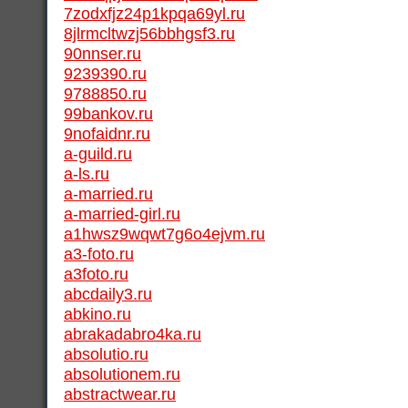
7zodxfjz24p1kpqa69yl.ru
8jlrmcltwzj56bbhgsf3.ru
90nnser.ru
9239390.ru
9788850.ru
99bankov.ru
9nofaidnr.ru
a-guild.ru
a-ls.ru
a-married.ru
a-married-girl.ru
a1hwsz9wqwt7g6o4ejvm.ru
a3-foto.ru
a3foto.ru
abcdaily3.ru
abkino.ru
abrakadabro4ka.ru
absolutio.ru
absolutionem.ru
abstractwear.ru