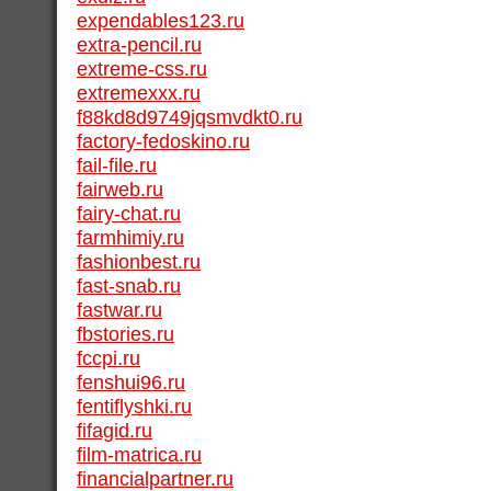
expendables123.ru
extra-pencil.ru
extreme-css.ru
extremexxx.ru
f88kd8d9749jqsmvdkt0.ru
factory-fedoskino.ru
fail-file.ru
fairweb.ru
fairy-chat.ru
farmhimiy.ru
fashionbest.ru
fast-snab.ru
fastwar.ru
fbstories.ru
fccpi.ru
fenshui96.ru
fentiflyshki.ru
fifagid.ru
film-matrica.ru
financialpartner.ru