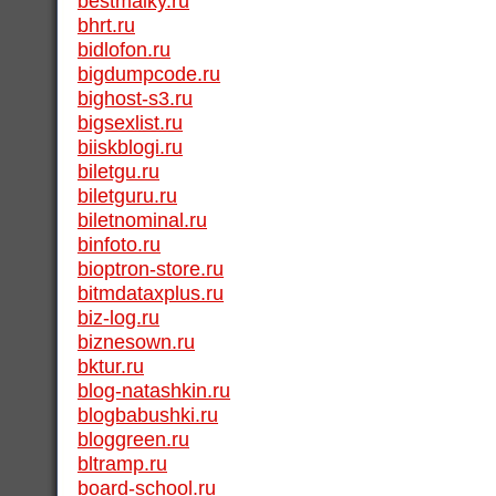
bestmaiky.ru
bhrt.ru
bidlofon.ru
bigdumpcode.ru
bighost-s3.ru
bigsexlist.ru
biiskblogi.ru
biletgu.ru
biletguru.ru
biletnominal.ru
binfoto.ru
bioptron-store.ru
bitmdataxplus.ru
biz-log.ru
biznesown.ru
bktur.ru
blog-natashkin.ru
blogbabushki.ru
bloggreen.ru
bltramp.ru
board-school.ru