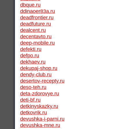
dbque.ru
ddinaoer83a.ru
deadfrontier.ru
deadfuture.ru
dealcent.ru
decentavto.ru
deep-mobile.ru
defekti.ru
defpo.ru
dekhaev.ru
dekupaj-shop.ru
dendy-club.ru
desertov-recepty.ru
deso-teh.ru
deta-zdorovye.ru
deti-bf.ru
detkinyskazky.ru
detkovrik.ru
devushka-i-parni.ru
devushka-mne.ru