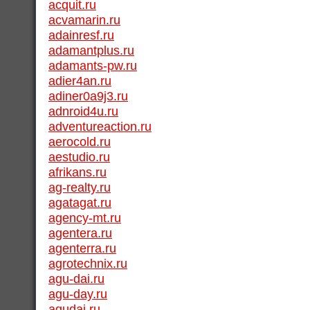
acquit.ru
acvamarin.ru
adainresf.ru
adamantplus.ru
adamants-pw.ru
adier4an.ru
adiner0a9j3.ru
adnroid4u.ru
adventureaction.ru
aerocold.ru
aestudio.ru
afrikans.ru
ag-realty.ru
agatagat.ru
agency-mt.ru
agentera.ru
agenterra.ru
agrotechnix.ru
agu-dai.ru
agu-day.ru
agudai.ru