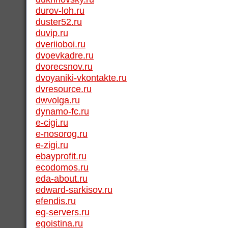
durov-loh.ru
duster52.ru
duvip.ru
dveriioboi.ru
dvoevkadre.ru
dvorecsnov.ru
dvoyaniki-vkontakte.ru
dvresource.ru
dwvolga.ru
dynamo-fc.ru
e-cigi.ru
e-nosorog.ru
e-zigi.ru
ebayprofit.ru
ecodomos.ru
eda-about.ru
edward-sarkisov.ru
efendis.ru
eg-servers.ru
egoistina.ru