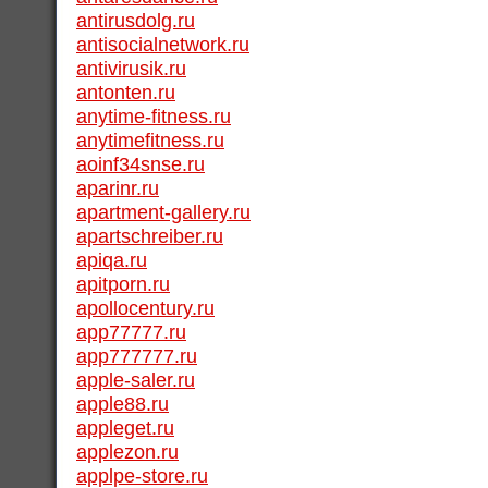
antirusdolg.ru
antisocialnetwork.ru
antivirusik.ru
antonten.ru
anytime-fitness.ru
anytimefitness.ru
aoinf34snse.ru
aparinr.ru
apartment-gallery.ru
apartschreiber.ru
apiqa.ru
apitporn.ru
apollocentury.ru
app77777.ru
app777777.ru
apple-saler.ru
apple88.ru
appleget.ru
applezon.ru
applpe-store.ru