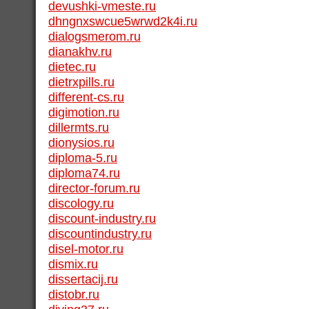
devushki-vmeste.ru
dhngnxswcue5wrwd2k4i.ru
dialogsmerom.ru
dianakhv.ru
dietec.ru
dietrxpills.ru
different-cs.ru
digimotion.ru
dillermts.ru
dionysios.ru
diploma-5.ru
diploma74.ru
director-forum.ru
discology.ru
discount-industry.ru
discountindustry.ru
disel-motor.ru
dismix.ru
dissertacij.ru
distobr.ru