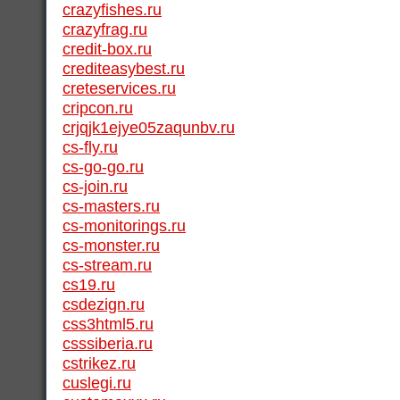
crazyfishes.ru
crazyfrag.ru
credit-box.ru
crediteasybest.ru
creteservices.ru
cripcon.ru
crjqjk1ejye05zaqunbv.ru
cs-fly.ru
cs-go-go.ru
cs-join.ru
cs-masters.ru
cs-monitorings.ru
cs-monster.ru
cs-stream.ru
cs19.ru
csdezign.ru
css3html5.ru
csssiberia.ru
cstrikez.ru
cuslegi.ru