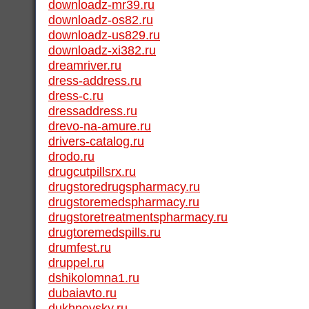
downloadz-mr39.ru
downloadz-os82.ru
downloadz-us829.ru
downloadz-xi382.ru
dreamriver.ru
dress-address.ru
dress-c.ru
dressaddress.ru
drevo-na-amure.ru
drivers-catalog.ru
drodo.ru
drugcutpillsrx.ru
drugstoredrugspharmacy.ru
drugstoremedspharmacy.ru
drugstoretreatmentspharmacy.ru
drugtoremedspills.ru
drumfest.ru
druppel.ru
dshikolomna1.ru
dubaiavto.ru
dukhnovsky.ru