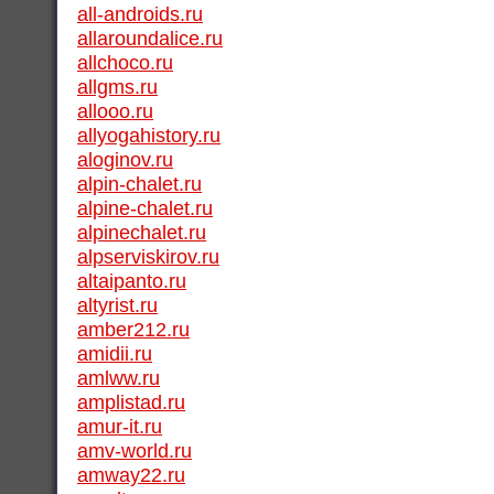
all-androids.ru
allaroundalice.ru
allchoco.ru
allgms.ru
allooo.ru
allyogahistory.ru
aloginov.ru
alpin-chalet.ru
alpine-chalet.ru
alpinechalet.ru
alpserviskirov.ru
altaipanto.ru
altyrist.ru
amber212.ru
amidii.ru
amlww.ru
amplistad.ru
amur-it.ru
amv-world.ru
amway22.ru