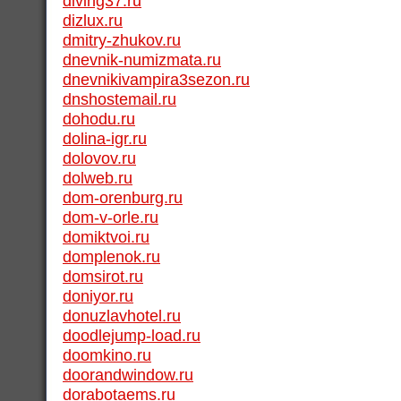
diving37.ru
dizlux.ru
dmitry-zhukov.ru
dnevnik-numizmata.ru
dnevnikivampira3sezon.ru
dnshostemail.ru
dohodu.ru
dolina-igr.ru
dolovov.ru
dolweb.ru
dom-orenburg.ru
dom-v-orle.ru
domiktvoi.ru
domplenok.ru
domsirot.ru
doniyor.ru
donuzlavhotel.ru
doodlejump-load.ru
doomkino.ru
doorandwindow.ru
dorabotaems.ru