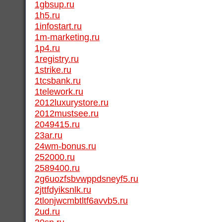
1gbsup.ru
1h5.ru
1infostart.ru
1m-marketing.ru
1p4.ru
1registry.ru
1strike.ru
1tcsbank.ru
1telework.ru
2012luxurystore.ru
2012mustsee.ru
2049415.ru
23ar.ru
24wm-bonus.ru
252000.ru
2589400.ru
2g6uozfsbvwppdsneyf5.ru
2jttfdyiksnlk.ru
2tlonjwcmbtltf6avvb5.ru
2ud.ru