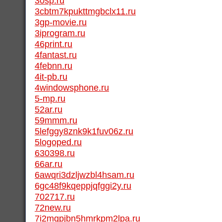
30sp.ru
3cbtm7kpukttmgbclx11.ru
3gp-movie.ru
3iprogram.ru
46print.ru
4fantast.ru
4febnn.ru
4it-pb.ru
4windowsphone.ru
5-mp.ru
52ar.ru
59mmm.ru
5lefggy8znk9k1fuv06z.ru
5logoped.ru
630398.ru
66ar.ru
6awqri3dzljwzbl4hsam.ru
6gc48f9kqeppjqfggi2y.ru
702717.ru
72new.ru
7i2mqpjbn5hmrkpm2lpa.ru