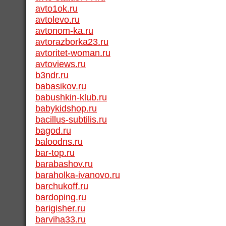
avto1ok.ru
avtolevo.ru
avtonom-ka.ru
avtorazborka23.ru
avtoritet-woman.ru
avtoviews.ru
b3ndr.ru
babasikov.ru
babushkin-klub.ru
babykidshop.ru
bacillus-subtilis.ru
bagod.ru
baloodns.ru
bar-top.ru
barabashov.ru
baraholka-ivanovo.ru
barchukoff.ru
bardoping.ru
barigisher.ru
barviha33.ru