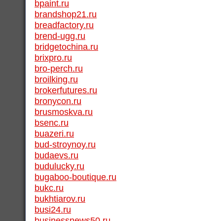
bpaint.ru
brandshop21.ru
breadfactory.ru
brend-ugg.ru
bridgetochina.ru
brixpro.ru
bro-perch.ru
broilking.ru
brokerfutures.ru
bronycon.ru
brusmoskva.ru
bsenc.ru
buazeri.ru
bud-stroynoy.ru
budaevs.ru
budulucky.ru
bugaboo-boutique.ru
bukc.ru
bukhtiarov.ru
busi24.ru
businessnews50.ru