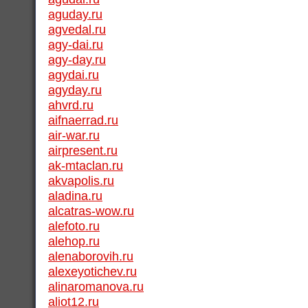
aguday.ru
agvedal.ru
agy-dai.ru
agy-day.ru
agydai.ru
agyday.ru
ahvrd.ru
aifnaerrad.ru
air-war.ru
airpresent.ru
ak-mtaclan.ru
akvapolis.ru
aladina.ru
alcatras-wow.ru
alefoto.ru
alehop.ru
alenaborovih.ru
alexeyotichev.ru
alinaromanova.ru
aliot12.ru