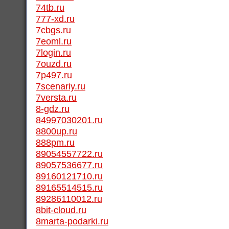
74tb.ru
777-xd.ru
7cbgs.ru
7eoml.ru
7login.ru
7ouzd.ru
7p497.ru
7scenariy.ru
7versta.ru
8-gdz.ru
84997030201.ru
8800up.ru
888pm.ru
89054557722.ru
89057536677.ru
89160121710.ru
89165514515.ru
89286110012.ru
8bit-cloud.ru
8marta-podarki.ru