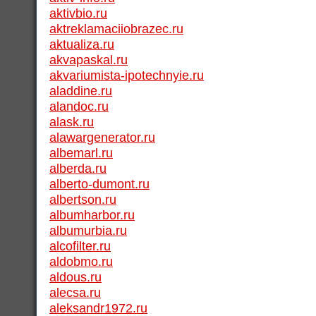
aktivbio.ru
aktreklamaciiobrazec.ru
aktualiza.ru
akvapaskal.ru
akvariumista-ipotechnyie.ru
aladdine.ru
alandoc.ru
alask.ru
alawargenerator.ru
albemarl.ru
alberda.ru
alberto-dumont.ru
albertson.ru
albumharbor.ru
albumurbia.ru
alcofilter.ru
aldobmo.ru
aldous.ru
alecsa.ru
aleksandr1972.ru