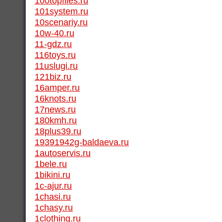
100topfiles.ru
101system.ru
10scenariy.ru
10w-40.ru
11-gdz.ru
116toys.ru
11uslugi.ru
121biz.ru
16amper.ru
16knots.ru
17news.ru
180kmh.ru
18plus39.ru
19391942g-baldaeva.ru
1autoservis.ru
1bele.ru
1bikini.ru
1c-ajur.ru
1chasi.ru
1chasy.ru
1clothing.ru