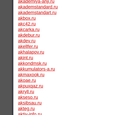
akademiya-anji.ru
akademstandard.ru
akademstandart.ru
akbox.ru
akc42.ru
akcarka.ru
akdebur.ru
akdev.ru
akellfer.ru
akhalapov.ru
akint.ru
akkondmsk.ru
akkumulators-a.ru
akmaxook.ru
akoae.ru
akpuxqaz.ru
akryll.ru
akseso.ru
aksibsau.ru
akteg.ru
aktiv-info.ru