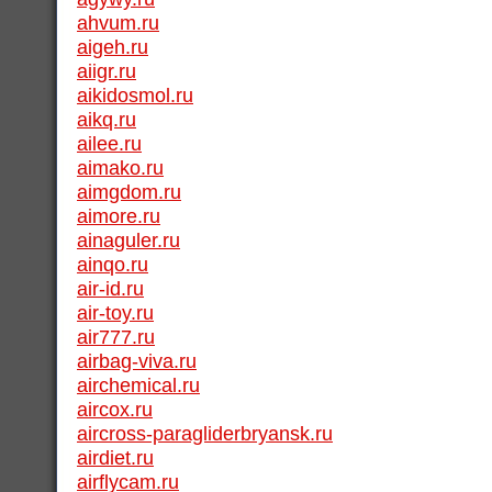
ahvum.ru
aigeh.ru
aiigr.ru
aikidosmol.ru
aikq.ru
ailee.ru
aimako.ru
aimgdom.ru
aimore.ru
ainaguler.ru
ainqo.ru
air-id.ru
air-toy.ru
air777.ru
airbag-viva.ru
airchemical.ru
aircox.ru
aircross-paragliderbryansk.ru
airdiet.ru
airflycam.ru