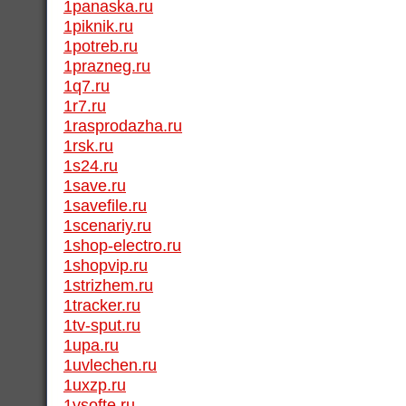
1panaska.ru
1piknik.ru
1potreb.ru
1prazneg.ru
1q7.ru
1r7.ru
1rasprodazha.ru
1rsk.ru
1s24.ru
1save.ru
1savefile.ru
1scenariy.ru
1shop-electro.ru
1shopvip.ru
1strizhem.ru
1tracker.ru
1tv-sput.ru
1upa.ru
1uvlechen.ru
1uxzp.ru
1vsofte.ru