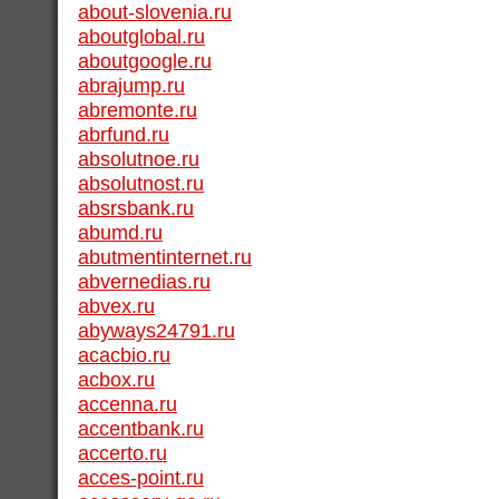
about-slovenia.ru
aboutglobal.ru
aboutgoogle.ru
abrajump.ru
abremonte.ru
abrfund.ru
absolutnoe.ru
absolutnost.ru
absrsbank.ru
abumd.ru
abutmentinternet.ru
abvernedias.ru
abvex.ru
abyways24791.ru
acacbio.ru
acbox.ru
accenna.ru
accentbank.ru
accerto.ru
acces-point.ru