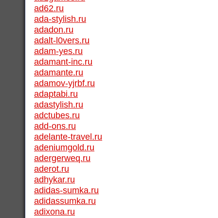
ad62.ru
ada-stylish.ru
adadon.ru
adalt-l0vers.ru
adam-yes.ru
adamant-inc.ru
adamante.ru
adamov-yjrbf.ru
adaptabi.ru
adastylish.ru
adctubes.ru
add-ons.ru
adelante-travel.ru
adeniumgold.ru
adergerweq.ru
aderot.ru
adhykar.ru
adidas-sumka.ru
adidassumka.ru
adixona.ru