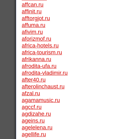
affcan.ru
affinit.ru
afftorgjot.ru
affuma.ru
afivim.ru
aforizmof.ru
africa-hotels.ru
africa-tourism.ru
afrikanna.ru
afrodita-ufa.ru
afrodita-vladimir.ru
after40.ru
afterolinchaust.ru
afzal.ru
agamamusic.ru
agccf.ru
agdizahe.ru
ageins.ru
agelelena.ru
agellife.ru