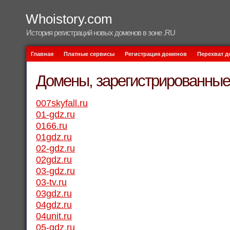
Whoistory.com
История регистраций новых доменов в зоне .RU
Главная
Платные сервисы
Регистрация доменов
Перехват 
Домены, зарегистрированные 
007skyfall.ru
01-gdz.ru
0166.ru
01gdz.ru
02-gdz.ru
02gdz.ru
03-gdz.ru
03-tv.ru
03gdz.ru
04gdz.ru
04unit.ru
05-gdz.ru