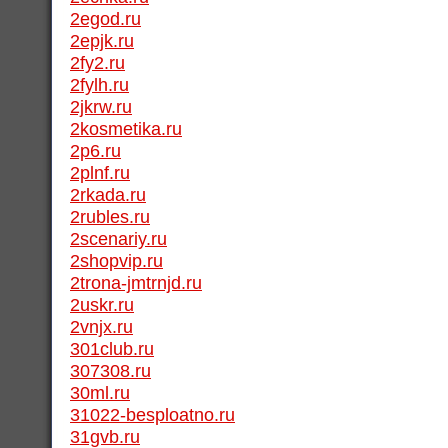
2egod.ru
2epjk.ru
2fy2.ru
2fylh.ru
2jkrw.ru
2kosmetika.ru
2p6.ru
2plnf.ru
2rkada.ru
2rubles.ru
2scenariy.ru
2shopvip.ru
2trona-jmtrnjd.ru
2uskr.ru
2vnjx.ru
301club.ru
307308.ru
30ml.ru
31022-besploatno.ru
31gvb.ru