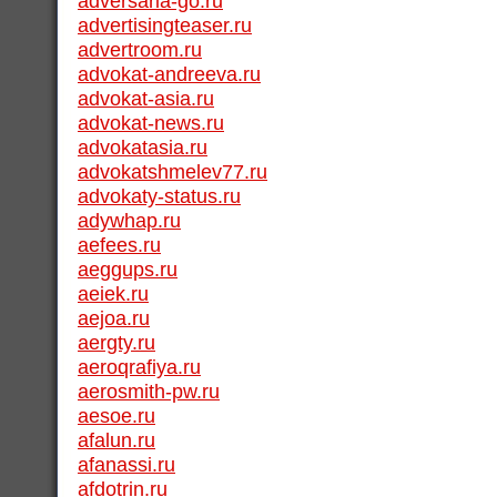
adversaria-go.ru
advertisingteaser.ru
advertroom.ru
advokat-andreeva.ru
advokat-asia.ru
advokat-news.ru
advokatasia.ru
advokatshmelev77.ru
advokaty-status.ru
adywhap.ru
aefees.ru
aeggups.ru
aeiek.ru
aejoa.ru
aergty.ru
aeroqrafiya.ru
aerosmith-pw.ru
aesoe.ru
afalun.ru
afanassi.ru
afdotrin.ru