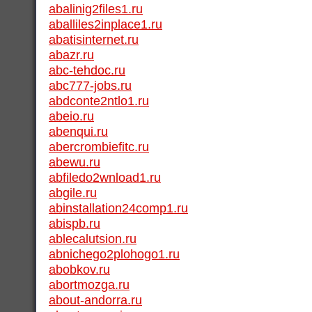
abalinig2files1.ru
aballiles2inplace1.ru
abatisinternet.ru
abazr.ru
abc-tehdoc.ru
abc777-jobs.ru
abdconte2ntlo1.ru
abeio.ru
abenqui.ru
abercrombiefitc.ru
abewu.ru
abfiledo2wnload1.ru
abgile.ru
abinstallation24comp1.ru
abispb.ru
ablecalutsion.ru
abnichego2plohogo1.ru
abobkov.ru
abortmozga.ru
about-andorra.ru