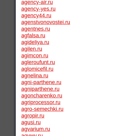
agency-air.ru
agency-yes.ru
agency44.ru
agenstvonovostei.ru
agentnes.ru
agfalsa.ru
agideliya.ru
agilen.ru
agimcon.ru
agleroufunt.ru
aglomicefil.ru
agnelina.ru
agni-parthene.ru
agniparthene.ru
agoncharenko.ru
agriprocessor.ru
agro-semechki.ru
agropir.ru
agusi.ru
agvarium.ru
agywy.ru