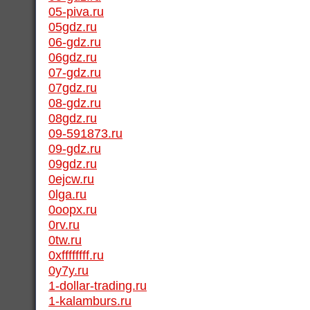
05-piva.ru
05gdz.ru
06-gdz.ru
06gdz.ru
07-gdz.ru
07gdz.ru
08-gdz.ru
08gdz.ru
09-591873.ru
09-gdz.ru
09gdz.ru
0ejcw.ru
0lga.ru
0oopx.ru
0rv.ru
0tw.ru
0xffffffff.ru
0y7y.ru
1-dollar-trading.ru
1-kalamburs.ru