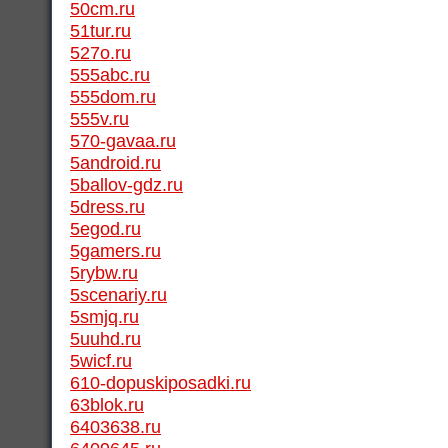
50cm.ru
51tur.ru
527o.ru
555abc.ru
555dom.ru
555v.ru
570-gavaa.ru
5android.ru
5ballov-gdz.ru
5dress.ru
5egod.ru
5gamers.ru
5rybw.ru
5scenariy.ru
5smjq.ru
5uuhd.ru
5wicf.ru
610-dopuskiposadki.ru
63blok.ru
6403638.ru