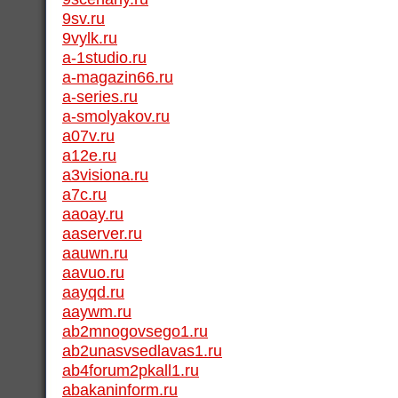
9sv.ru
9vylk.ru
a-1studio.ru
a-magazin66.ru
a-series.ru
a-smolyakov.ru
a07v.ru
a12e.ru
a3visiona.ru
a7c.ru
aaoay.ru
aaserver.ru
aauwn.ru
aavuo.ru
aayqd.ru
aaywm.ru
ab2mnogovsego1.ru
ab2unasvsedlavas1.ru
ab4forum2pkall1.ru
abakaninform.ru