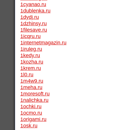
1cyanao.ru
1dublenka.ru
1dydj.ru
1dzhinsy.ru
1filesave.ru
1icqru.ru
1internetmagazin.ru
1iruleg.ru
1kedy.ru
1kozha.ru
1krem.ru
1l0.ru
1m4w9.ru
1meha.ru
1moresoft.ru
1nalichka.ru
1ochki.ru
1ocmo.ru
1origami.ru
1osk.ru