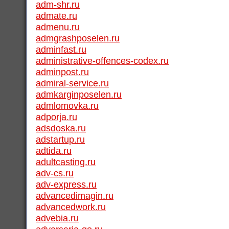
adm-shr.ru
admate.ru
admenu.ru
admgrashposelen.ru
adminfast.ru
administrative-offences-codex.ru
adminpost.ru
admiral-service.ru
admkarginposelen.ru
admlomovka.ru
adporja.ru
adsdoska.ru
adstartup.ru
adtida.ru
adultcasting.ru
adv-cs.ru
adv-express.ru
advancedimagin.ru
advancedwork.ru
advebia.ru