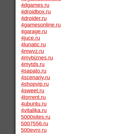
4dgames.ru
4droidbox.ru
4droider.ru
4gamesonline.ru
4garage.ru
4juce.ru
4lunatic.ru
4mwvz.ru
4mybiznes.ru
4mytds.ru
4sapato.ru
4scenariy.ru
4shopvip.ru
4sweet.ru
4torrent.ru
4ubuntu.ru
4vitalika.ru
5000sites.ru
5007556.ru
500evro.ru