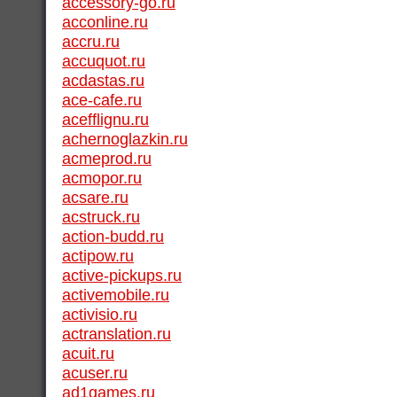
accessory-go.ru
acconline.ru
accru.ru
accuquot.ru
acdastas.ru
ace-cafe.ru
acefflignu.ru
achernoglazkin.ru
acmeprod.ru
acmopor.ru
acsare.ru
acstruck.ru
action-budd.ru
actipow.ru
active-pickups.ru
activemobile.ru
activisio.ru
actranslation.ru
acuit.ru
acuser.ru
ad1games.ru