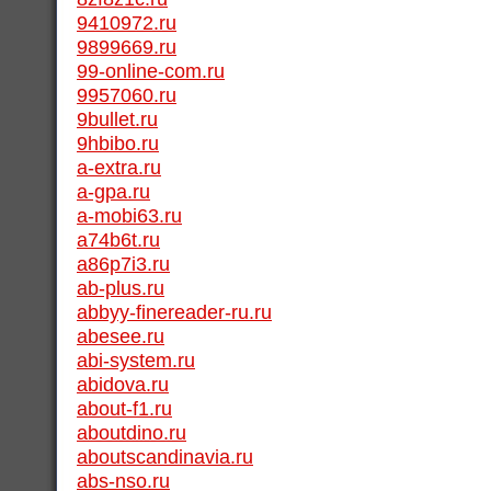
9410972.ru
9899669.ru
99-online-com.ru
9957060.ru
9bullet.ru
9hbibo.ru
a-extra.ru
a-gpa.ru
a-mobi63.ru
a74b6t.ru
a86p7i3.ru
ab-plus.ru
abbyy-finereader-ru.ru
abesee.ru
abi-system.ru
abidova.ru
about-f1.ru
aboutdino.ru
aboutscandinavia.ru
abs-nso.ru