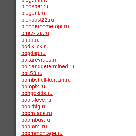
blogsber.ru
bloguni.ru
blokpost22.ru
blonderhome-opt.ru
bmrz-rza.ru
bnpp.ru
bodiklick.ru
bogdsp.ru
bokareva-os.ru
boldanddetermined.ru
bolt53.ru
bombshell-keratin.ru
bompix.ru
bongokids.ru
book-love.ru
bookbig.ru
boom-ads.ru
boombus.ru
boommi.ru
boommontage.ru