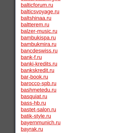
balticforum.ru
balticsvoyage.ru
baltshinaa.ru
baltterem.ru
balzer-music.ru
bambukispa.ru
bambukmira.ru
bancdeswiss.ru
bank-f.ru
banki-kredits.ru
bankskredit.ru
bar-book.ru
barocco-spb.ru
bashmetedu.ru
basquiat.ru
bass-hb.ru
bastet-salon.ru
batik-style.ru
bayernmunich.ru
bayrak.ru