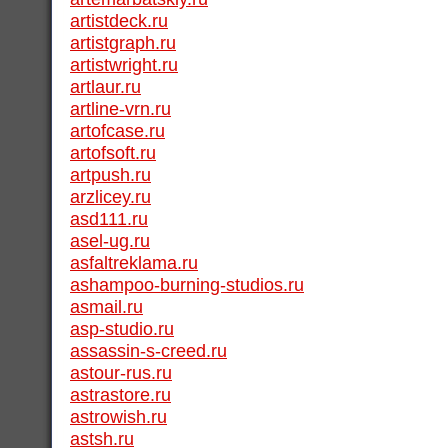
artistdeck.ru
artistgraph.ru
artistwright.ru
artlaur.ru
artline-vrn.ru
artofcase.ru
artofsoft.ru
artpush.ru
arzlicey.ru
asd111.ru
asel-ug.ru
asfaltreklama.ru
ashampoo-burning-studios.ru
asmail.ru
asp-studio.ru
assassin-s-creed.ru
astour-rus.ru
astrastore.ru
astrowish.ru
astsh.ru