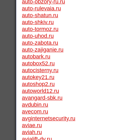
auto-obzory-ru.ru
auto-rulevaia.ru
auto-shatun.ru
auto-shkiv.ru
auto-tormoz.ru
auto-uhod.ru
auto-zabota.ru
auto-zajiganie.ru
autobark.ru
autobox52.ru
autocisterny.ru
autokey21.ru
autoshop2.ru
autoworld12.ru
avangard-sbk.ru
avdubin.ru
avecom.ru
avginternetsecurity.ru
aviae.ru
aviah.ru
avialift-dv.ru