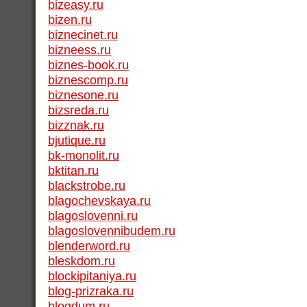
bizeasy.ru
bizen.ru
biznecinet.ru
bizneess.ru
biznes-book.ru
biznescomp.ru
biznesone.ru
bizsreda.ru
bizznak.ru
bjutique.ru
bk-monolit.ru
bktitan.ru
blackstrobe.ru
blagochevskaya.ru
blagoslovenni.ru
blagoslovennibudem.ru
blenderword.ru
bleskdom.ru
blockipitaniya.ru
blog-prizraka.ru
blogdum.ru