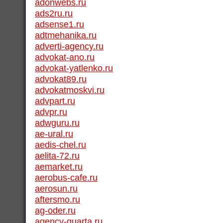
adonwebs.ru
ads2ru.ru
adsense1.ru
adtmehanika.ru
adverti-agency.ru
advokat-ano.ru
advokat-yatlenko.ru
advokat89.ru
advokatmoskvi.ru
advpart.ru
advpr.ru
adwguru.ru
ae-ural.ru
aedis-chel.ru
aelita-72.ru
aemarket.ru
aerobus-cafe.ru
aerosun.ru
aftersmo.ru
ag-oder.ru
agency-quarta.ru