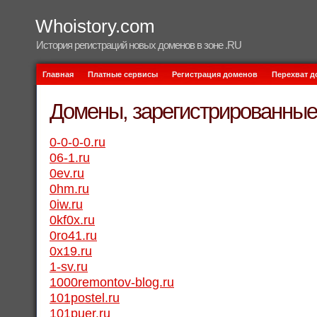
Whoistory.com
История регистраций новых доменов в зоне .RU
Главная
Платные сервисы
Регистрация доменов
Перехват 
Домены, зарегистрированные 
0-0-0-0.ru
06-1.ru
0ev.ru
0hm.ru
0iw.ru
0kf0x.ru
0ro41.ru
0x19.ru
1-sv.ru
1000remontov-blog.ru
101postel.ru
101puer.ru