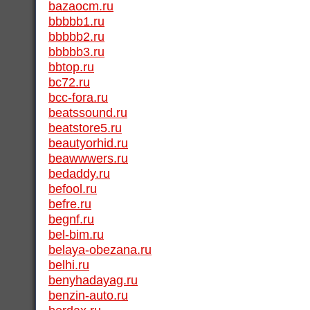
bazaocm.ru
bbbbb1.ru
bbbbb2.ru
bbbbb3.ru
bbtop.ru
bc72.ru
bcc-fora.ru
beatssound.ru
beatstore5.ru
beautyorhid.ru
beawwwers.ru
bedaddy.ru
befool.ru
befre.ru
begnf.ru
bel-bim.ru
belaya-obezana.ru
belhi.ru
benyhadayag.ru
benzin-auto.ru