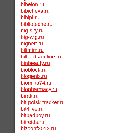
bibelon.ru
bibicheva.ru
bibipi.ru
biblioteche.ru
big-sity.ru
big-wig.ru
bigbett.ru
bilimim.ru
billiards-online.ru
binbeauty.ru
bioblock.ru
biogenix.ru
biomika74.ru
biopharmacy.ru
birak.ru
bit-poisk-tracker.ru
bit4live.ru
bitbadboy.ru
bitreids.ru
bizconf2013.ru