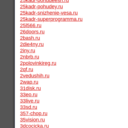
25kadr-pohudeesh.ru
25kadr-pohudey.ru
25kadr-snizhenie-vesa.ru
25kadr-superprogramma.ru
25l566.ru
26doors.ru
2bash.ru
2die4ny.ru
2iny.ru
2nbrb.ru
2polovinkireg.ru
2qf.ru
2vedushih.ru
2wap.ru
31disk.ru
33eo.ru
33live.ru
33sd.ru
357-chop.ru
35vision.ru
3dcocicka.ru