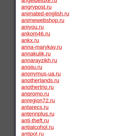
angeldeluxe.ru
angrypost.ru
animated-english.ru
animewebshop.ru
aniyou.ru
ankom46.ru
ankx.ru
anna-marykay.ru
annakulik.ru
annarayzikh.ru
anoiiu.ru
anonymus-ua.ru
anotherlands.ru
anothertrio.ru
anpromo.ru
anregion72.ru
antarecs.ru
antennplus.ru
anti-theft.ru
antialcohol.ru
antipol.ru