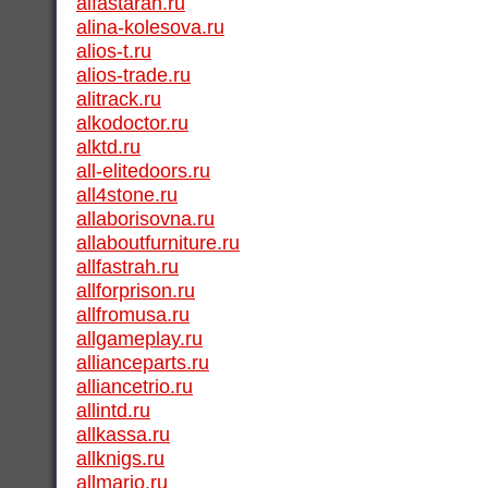
alfastarah.ru
alina-kolesova.ru
alios-t.ru
alios-trade.ru
alitrack.ru
alkodoctor.ru
alktd.ru
all-elitedoors.ru
all4stone.ru
allaborisovna.ru
allaboutfurniture.ru
allfastrah.ru
allforprison.ru
allfromusa.ru
allgameplay.ru
allianceparts.ru
alliancetrio.ru
allintd.ru
allkassa.ru
allknigs.ru
allmario.ru