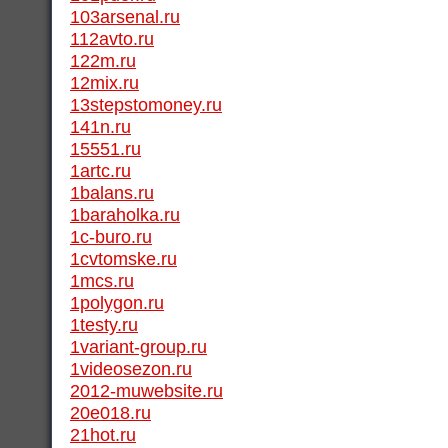
103arsenal.ru
112avto.ru
122m.ru
12mix.ru
13stepstomoney.ru
141n.ru
15551.ru
1artc.ru
1balans.ru
1baraholka.ru
1c-buro.ru
1cvtomske.ru
1mcs.ru
1polygon.ru
1testy.ru
1variant-group.ru
1videosezon.ru
2012-muwebsite.ru
20e018.ru
21hot.ru