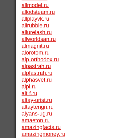
allmodel.ru
allodsteam.ru
allplayvk.ru
allrubble.ru
allurelash.ru
allworldsan.ru
almagnit.ru
alorotom.ru
alp-orthodox.ru
alpastrah.ru
alpfastrah.ru
alphasvet.ru
alpl.ru
alt-f.ru
altay-urist.ru
altaytengri.ru
alyans-ug.ru
amaeton.ru
amazingfacts.ru
amazingmoney.ru