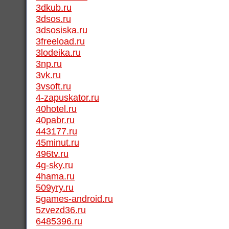
3dkub.ru
3dsos.ru
3dsosiska.ru
3freeload.ru
3lodeika.ru
3np.ru
3vk.ru
3vsoft.ru
4-zapuskator.ru
40hotel.ru
40pabr.ru
443177.ru
45minut.ru
496tv.ru
4g-sky.ru
4hama.ru
509yry.ru
5games-android.ru
5zvezd36.ru
6485396.ru