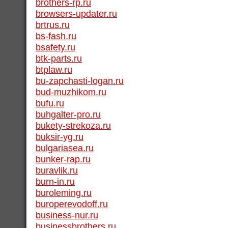
brothers-rp.ru
browsers-updater.ru
brtrus.ru
bs-fash.ru
bsafety.ru
btk-parts.ru
btplaw.ru
bu-zapchasti-logan.ru
bud-muzhikom.ru
bufu.ru
buhgalter-pro.ru
bukety-strekoza.ru
buksir-yg.ru
bulgariasea.ru
bunker-rap.ru
buravlik.ru
burn-in.ru
buroleming.ru
buroperevodoff.ru
business-nur.ru
businessbrothers.ru