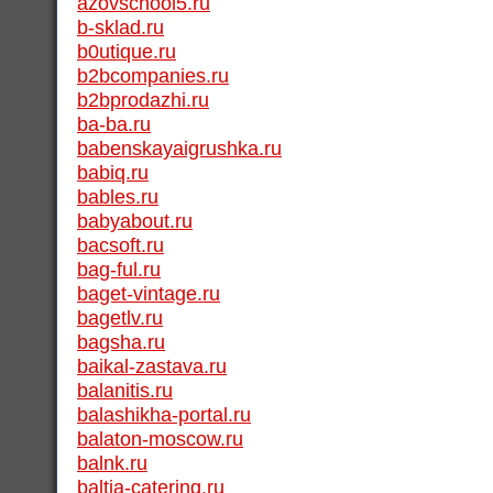
azovschool5.ru
b-sklad.ru
b0utique.ru
b2bcompanies.ru
b2bprodazhi.ru
ba-ba.ru
babenskayaigrushka.ru
babiq.ru
bables.ru
babyabout.ru
bacsoft.ru
bag-ful.ru
baget-vintage.ru
bagetlv.ru
bagsha.ru
baikal-zastava.ru
balanitis.ru
balashikha-portal.ru
balaton-moscow.ru
balnk.ru
baltia-catering.ru