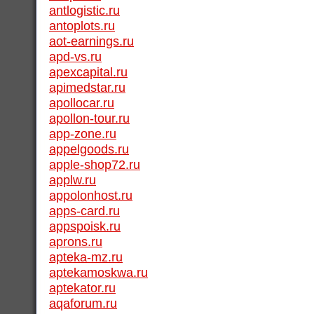
antlogistic.ru
antoplots.ru
aot-earnings.ru
apd-vs.ru
apexcapital.ru
apimedstar.ru
apollocar.ru
apollon-tour.ru
app-zone.ru
appelgoods.ru
apple-shop72.ru
applw.ru
appolonhost.ru
apps-card.ru
appspoisk.ru
aprons.ru
apteka-mz.ru
aptekamoskwa.ru
aptekator.ru
aqaforum.ru