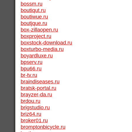
bossm.ru
boutiqut.ru
boutiwue.ru
boutjque.ru
box-zillaopen.ru
boxproject.ru
boxstock-download.ru
boxturbo-media.ru
boyardluxe.ru
bpserv.ru
bpu66.ru
br-tv.ru
braindiseases.ru
bratsk-portal.ru
brayzer-da.ru
brdou.ru
brigstudio.ru
briz64.ru
broker01.ru
bromptonbicycle.ru