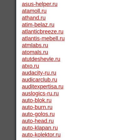
asus-helper.ru
atamoll.ru
athand.ru
atim-belaz.ru
atlanticbreeze.ru
atlantis-mebell.ru
atmlabs.ru
atomals.ru
atutdeshevle.ru
atxo.ru
audacity-ru.ru
audicarclub.ru
auditexpertisa.ru
auslogics-ru.ru
auto-blok.ru
auto-burn.ru
auto-golos.ru
auto-head.ru
auto-klapan.ru
auto-kolektor.ru