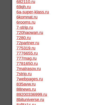
682110.ru
69qh.ru
6a-super-klass.ru
6komnat.ru
6rooms.ru
7-strip.ru
720haowan.ru
7280.ru
72partner.ru
775319.ru
7776655.ru
777mag.ru
7781650.ru
7matrasov.ru
7strip.ru
7webpages.ru
835avw.ru
88news.ru
89200336999.ru
8bituniverse.ru
8zf8z1c.ru