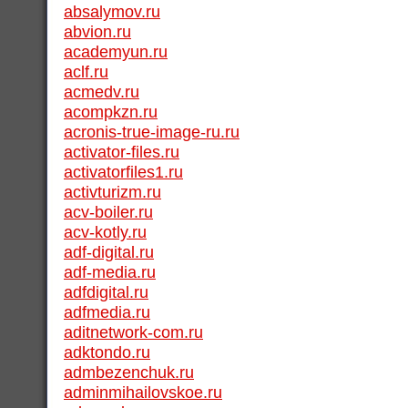
absalymov.ru
abvion.ru
academyun.ru
aclf.ru
acmedv.ru
acompkzn.ru
acronis-true-image-ru.ru
activator-files.ru
activatorfiles1.ru
activturizm.ru
acv-boiler.ru
acv-kotly.ru
adf-digital.ru
adf-media.ru
adfdigital.ru
adfmedia.ru
aditnetwork-com.ru
adktondo.ru
admbezenchuk.ru
adminmihailovskoe.ru