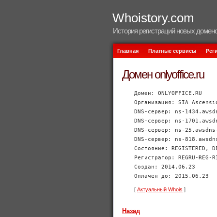
Whoistory.com
История регистраций новых домено
Главная
Платные сервисы
Рег
Домен onlyoffice.ru
Домен: ONLYOFFICE.RU
Организация: SIA Ascensi
DNS-сервер: ns-1434.awsd
DNS-сервер: ns-1701.awsd
DNS-сервер: ns-25.awsdns
DNS-сервер: ns-818.awsdn
Состояние: REGISTERED, D
Регистратор: REGRU-REG-R
Создан: 2014.06.23
Оплачен до: 2015.06.23
[
Актуальный Whois
]
Назад