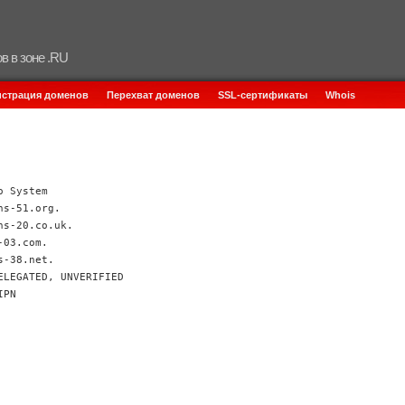
в в зоне .RU
истрация доменов
Перехват доменов
SSL-сертификаты
Whois
o System
ns-51.org.
ns-20.co.uk.
-03.com.
s-38.net.
ELEGATED, UNVERIFIED
IPN