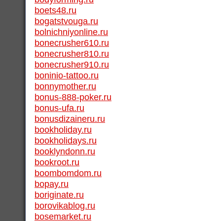
boets48.ru
bogatstvouga.ru
bolnichniyonline.ru
bonecrusher610.ru
bonecrusher810.ru
bonecrusher910.ru
boninio-tattoo.ru
bonnymother.ru
bonus-888-poker.ru
bonus-ufa.ru
bonusdizaineru.ru
bookholiday.ru
bookholidays.ru
booklyndonn.ru
bookroot.ru
boombomdom.ru
bopay.ru
boriginate.ru
borovikablog.ru
bosemarket.ru