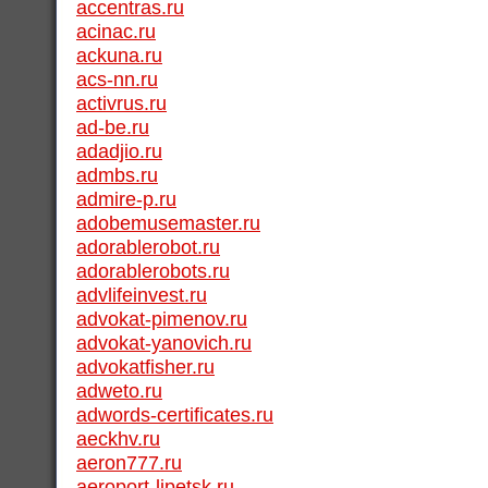
accentras.ru
acinac.ru
ackuna.ru
acs-nn.ru
activrus.ru
ad-be.ru
adadjio.ru
admbs.ru
admire-p.ru
adobemusemaster.ru
adorablerobot.ru
adorablerobots.ru
advlifeinvest.ru
advokat-pimenov.ru
advokat-yanovich.ru
advokatfisher.ru
adweto.ru
adwords-certificates.ru
aeckhv.ru
aeron777.ru
aeroport-lipetsk.ru