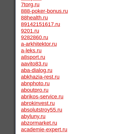
7torg.ru
888-poker-bonus.ru
88health.ru
89142151617.ru
9201.ru
9282860.ru
a-arkhitektor.ru
a-leks.ru
a8sport.ru
aavito83.ru
aba-dialog.ru
abkhazia-rest.ru
abnphoto.ru
aboutpro.ru
abrikos-service.ru
abrokinvest.ru
absolutstroy55.ru
abyluny.ru
abzormarket.ru
academie-expert.ru