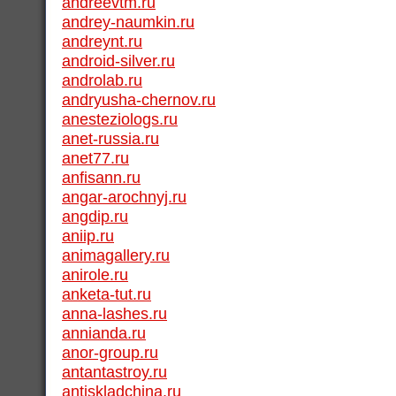
andreevtm.ru
andrey-naumkin.ru
andreynt.ru
android-silver.ru
androlab.ru
andryusha-chernov.ru
anesteziologs.ru
anet-russia.ru
anet77.ru
anfisann.ru
angar-arochnyj.ru
angdip.ru
aniip.ru
animagallery.ru
anirole.ru
anketa-tut.ru
anna-lashes.ru
annianda.ru
anor-group.ru
antantastroy.ru
antiskladchina.ru