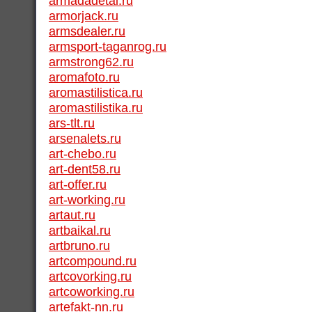
armadadetal.ru
armorjack.ru
armsdealer.ru
armsport-taganrog.ru
armstrong62.ru
aromafoto.ru
aromastilistica.ru
aromastilistika.ru
ars-tlt.ru
arsenalets.ru
art-chebo.ru
art-dent58.ru
art-offer.ru
art-working.ru
artaut.ru
artbaikal.ru
artbruno.ru
artcompound.ru
artcovorking.ru
artcoworking.ru
artefakt-nn.ru