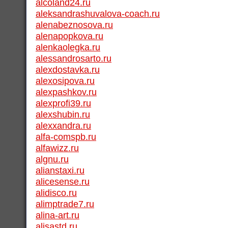
alcoland24.ru
aleksandrashuvalova-coach.ru
alenabeznosova.ru
alenapopkova.ru
alenkaolegka.ru
alessandrosarto.ru
alexdostavka.ru
alexosipova.ru
alexpashkov.ru
alexprofi39.ru
alexshubin.ru
alexxandra.ru
alfa-comspb.ru
alfawizz.ru
algnu.ru
alianstaxi.ru
alicesense.ru
alidisco.ru
alimptrade7.ru
alina-art.ru
alisastd.ru