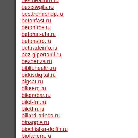
besthealthru.ru
bestswgils.ru
besttrendshop.ru
betonfast.ru
betonirov.ru
betonst-ufa.ru
betonstro.ru
bettradeinfo.ru
bez-gipertonii.ru
bezbenza.ru
bibliohealth.ru
bidusdigital.ru
bigsat.ru
bikeerg.ru
bikersbar.ru
bilet-fm.ru
biletfm.ru
billard-prince.ru
bioapple.ru
biochistka-delfin.ru
biofanera.ru