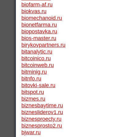
biofarm-af.ru
biokvas.ru
biomechanoid.ru
bionetfarma.ru
biopostavka.ru
bios-master.ru
birykovpartners.ru
bitanalytic.ru
bitcoinico.ru
bitcoinweb.ru
bitminig.ru
bitnfo.ru
bitovki-sale.ru
bitspot.ru
bizmes.ru
biznesbaytime.ru
biznesliderov1.ru
biznesproecty.ru
biznesprosto2.ru
bjwar.ru