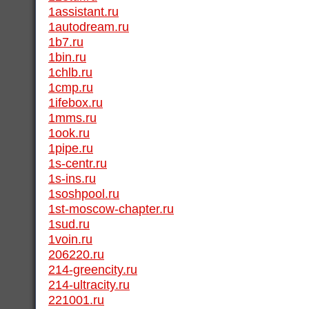
1assistant.ru
1autodream.ru
1b7.ru
1bin.ru
1chlb.ru
1cmp.ru
1ifebox.ru
1mms.ru
1ook.ru
1pipe.ru
1s-centr.ru
1s-ins.ru
1soshpool.ru
1st-moscow-chapter.ru
1sud.ru
1voin.ru
206220.ru
214-greencity.ru
214-ultracity.ru
221001.ru