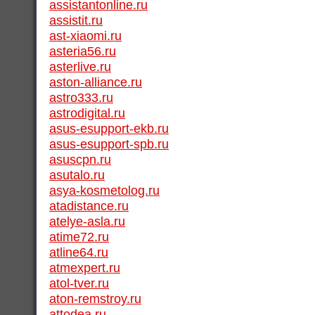
assistantonline.ru
assistit.ru
ast-xiaomi.ru
asteria56.ru
asterlive.ru
aston-alliance.ru
astro333.ru
astrodigital.ru
asus-esupport-ekb.ru
asus-esupport-spb.ru
asuscpn.ru
asutalo.ru
asya-kosmetolog.ru
atadistance.ru
atelye-asla.ru
atime72.ru
atline64.ru
atmexpert.ru
atol-tver.ru
aton-remstroy.ru
attodea.ru