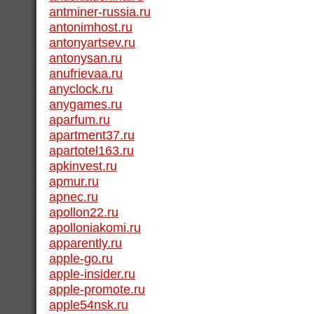
antminer-russia.ru
antonimhost.ru
antonyartsev.ru
antonysan.ru
anufrievaa.ru
anyclock.ru
anygames.ru
aparfum.ru
apartment37.ru
apartotel163.ru
apkinvest.ru
apmur.ru
apnec.ru
apollon22.ru
apolloniakomi.ru
apparently.ru
apple-go.ru
apple-insider.ru
apple-promote.ru
apple54nsk.ru