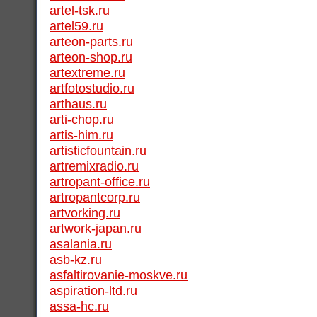
artel-tsk.ru
artel59.ru
arteon-parts.ru
arteon-shop.ru
artextreme.ru
artfotostudio.ru
arthaus.ru
arti-chop.ru
artis-him.ru
artisticfountain.ru
artremixradio.ru
artropant-office.ru
artropantcorp.ru
artvorking.ru
artwork-japan.ru
asalania.ru
asb-kz.ru
asfaltirovanie-moskve.ru
aspiration-ltd.ru
assa-hc.ru