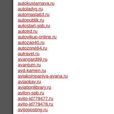
autokustarnaya.ru
autoladys.ru
automasla63.ru
autopublik.ru
autostart-spb.ru
autotrd.ru
autovikup-online.ru
autozap40.ru
autozone64.ru
autravel.ru
avangard99.ru
avantum.ru
avd-kamen.ru
aviakompaniya-ayana.ru
aviaokay.ru
aviationlibrary.ru
avilon-spb.ru
avito-id779477.ru
avito-id779478.ru
avitoposting.ru