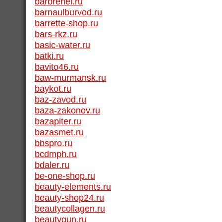
barbrenel.ru
barnaulburvod.ru
barrette-shop.ru
bars-rkz.ru
basic-water.ru
batki.ru
bavito46.ru
baw-murmansk.ru
baykot.ru
baz-zavod.ru
baza-zakonov.ru
bazapiter.ru
bazasmet.ru
bbspro.ru
bcdmph.ru
bdaler.ru
be-one-shop.ru
beauty-elements.ru
beauty-shop24.ru
beautycollagen.ru
beautygun.ru