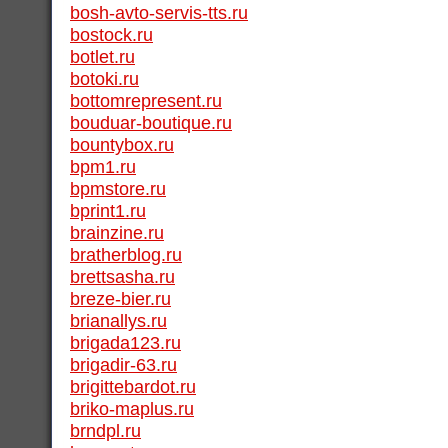
bosh-avto-servis-tts.ru
bostock.ru
botlet.ru
botoki.ru
bottomrepresent.ru
bouduar-boutique.ru
bountybox.ru
bpm1.ru
bpmstore.ru
bprint1.ru
brainzine.ru
bratherblog.ru
brettsasha.ru
breze-bier.ru
brianallys.ru
brigada123.ru
brigadir-63.ru
brigittebardot.ru
briko-maplus.ru
brndpl.ru