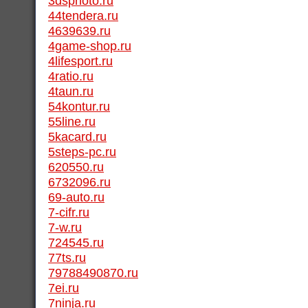
3dsphoto.ru
44tendera.ru
4639639.ru
4game-shop.ru
4lifesport.ru
4ratio.ru
4taun.ru
54kontur.ru
55line.ru
5kacard.ru
5steps-pc.ru
620550.ru
6732096.ru
69-auto.ru
7-cifr.ru
7-w.ru
724545.ru
77ts.ru
79788490870.ru
7ei.ru
7ninja.ru