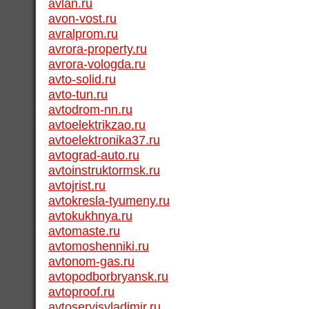
avlan.ru
avon-vost.ru
avralprom.ru
avrora-property.ru
avrora-vologda.ru
avto-solid.ru
avto-tun.ru
avtodrom-nn.ru
avtoelektrikzao.ru
avtoelektronika37.ru
avtograd-auto.ru
avtoinstruktormsk.ru
avtojrist.ru
avtokresla-tyumeny.ru
avtokukhnya.ru
avtomaste.ru
avtomoshenniki.ru
avtonom-gas.ru
avtopodborbryansk.ru
avtoproof.ru
avtoservisvladimir.ru