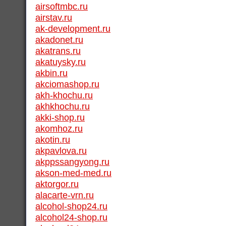
airsoftmbc.ru
airstav.ru
ak-development.ru
akadonet.ru
akatrans.ru
akatuysky.ru
akbin.ru
akciomashop.ru
akh-khochu.ru
akhkhochu.ru
akki-shop.ru
akomhoz.ru
akotin.ru
akpavlova.ru
akppssangyong.ru
akson-med-med.ru
aktorgor.ru
alacarte-vrn.ru
alcohol-shop24.ru
alcohol24-shop.ru