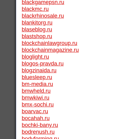
blackgamepsn.ru
blackmc.ru
blackrhinosale.ru
blankitorg.ru
blaseblog.ru
blastshop.ru
blockchainlawgroup.ru
blockchainmagazine.ru
bloglight.ru
blogos-pravda.ru
blogzinaida.ru
bluesleep.ru
bm-media.ru
bmwheld.ru
bmwkiwi.ru
bmx-sochi.ru
boarvac.ru
bocahah.ru
bochki-bany.ru
bodrenush.ru
bodyforming.ru