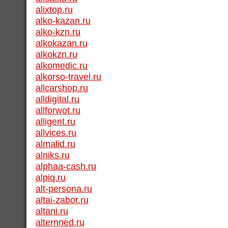
alixtop.ru
alko-kazan.ru
alko-kzn.ru
alkokazan.ru
alkokzn.ru
alkomedic.ru
alkorso-travel.ru
allcarshop.ru
alldigital.ru
allforwot.ru
alligent.ru
allvices.ru
almalid.ru
alniks.ru
alphaa-cash.ru
alpiq.ru
alt-persona.ru
altai-zabor.ru
altani.ru
alternned.ru