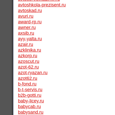
avtoshkola-prezisent.ru
avtoskad.ru
avuri.ru
award-rp.ru
awner.ru
axsib.ru
ayy-yalta.ru
azair.ru
azklinika.ru
azkorp.ru
azoscut.ru
azot-62.ru
azot-ryazan.ru
azot62.ru
b-fond.ru
b-t-servis.ru
b2b-gotti.ru
baby-licey.ru
babycab.ru
babysand.ru