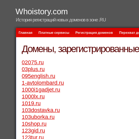
Whoistory.com
История регистраций новых доменов в зоне .RU
Главная
Платные сервисы
Регистрация доменов
Перехват 
Домены, зарегистрированные 
02075.ru
03plus.ru
095english.ru
1-avtolombard.ru
1000i1gadjet.ru
1000lx.ru
1019.ru
103dostavka.ru
103uborka.ru
10shop.ru
123gid.ru
123tur.ru