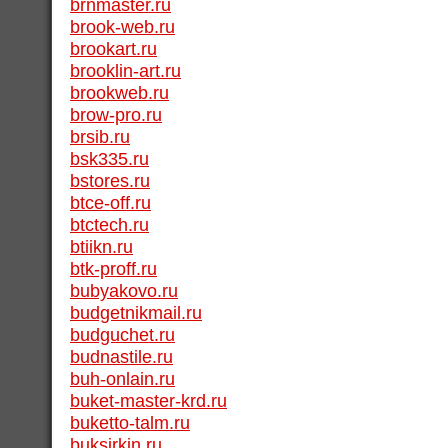
brnmaster.ru
brook-web.ru
brookart.ru
brooklin-art.ru
brookweb.ru
brow-pro.ru
brsib.ru
bsk335.ru
bstores.ru
btce-off.ru
btctech.ru
btiikn.ru
btk-proff.ru
bubyakovo.ru
budgetnikmail.ru
budguchet.ru
budnastile.ru
buh-onlain.ru
buket-master-krd.ru
buketto-talm.ru
buksirkin.ru