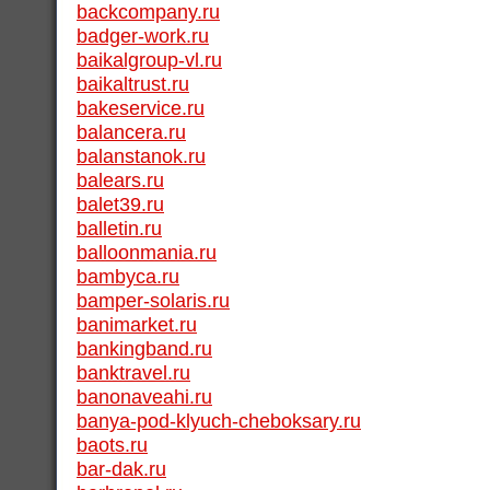
backcompany.ru
badger-work.ru
baikalgroup-vl.ru
baikaltrust.ru
bakeservice.ru
balancera.ru
balanstanok.ru
balears.ru
balet39.ru
balletin.ru
balloonmania.ru
bambyca.ru
bamper-solaris.ru
banimarket.ru
bankingband.ru
banktravel.ru
banonaveahi.ru
banya-pod-klyuch-cheboksary.ru
baots.ru
bar-dak.ru