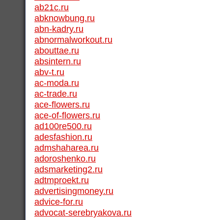
ab21c.ru
abknowbung.ru
abn-kadry.ru
abnormalworkout.ru
abouttae.ru
absintern.ru
abv-t.ru
ac-moda.ru
ac-trade.ru
ace-flowers.ru
ace-of-flowers.ru
ad100re500.ru
adesfashion.ru
admshaharea.ru
adoroshenko.ru
adsmarketing2.ru
adtmproekt.ru
advertisingmoney.ru
advice-for.ru
advocat-serebryakova.ru