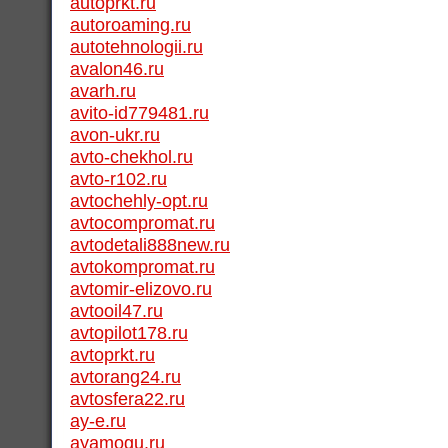
autoprkt.ru
autoroaming.ru
autotehnologii.ru
avalon46.ru
avarh.ru
avito-id779481.ru
avon-ukr.ru
avto-chekhol.ru
avto-r102.ru
avtochehly-opt.ru
avtocompromat.ru
avtodetali888new.ru
avtokompromat.ru
avtomir-elizovo.ru
avtooil47.ru
avtopilot178.ru
avtoprkt.ru
avtorang24.ru
avtosfera22.ru
ay-e.ru
ayamogu.ru