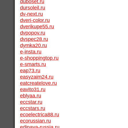
duboset.ru
dursoleil.ru
dv-next.ru
dveri-color.ru
dverikupe55.ru
dvpopov.ru
dvspec28.ru
dymka20.ru
e-insta.ru
e-shoppingtop.ru
e-smarts.ru
eap73.ru
easyzaim24.ru
eatcreatelove.ru
eavito31.ru
eblyaa.ru
eccstar.ru
eccstars.ru
ecoelectrica88.ru
ecorussian.ru
edinaya-russia.ru