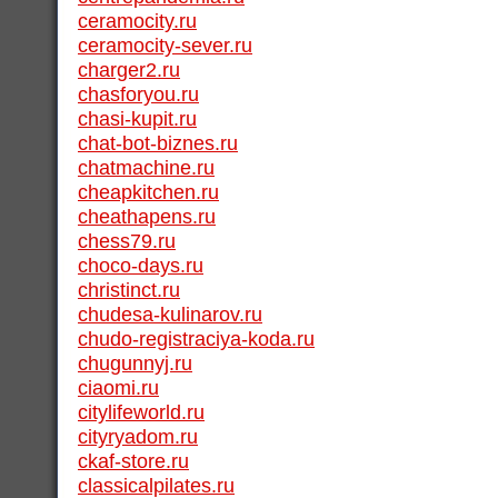
ceramocity.ru
ceramocity-sever.ru
charger2.ru
chasforyou.ru
chasi-kupit.ru
chat-bot-biznes.ru
chatmachine.ru
cheapkitchen.ru
cheathapens.ru
chess79.ru
choco-days.ru
christinct.ru
chudesa-kulinarov.ru
chudo-registraciya-koda.ru
chugunnyj.ru
ciaomi.ru
citylifeworld.ru
cityryadom.ru
ckaf-store.ru
classicalpilates.ru