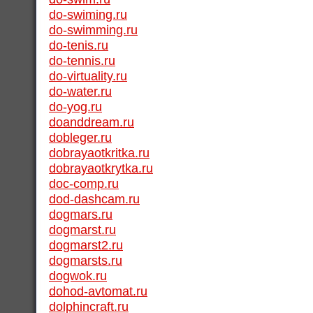
do-swiming.ru
do-swimming.ru
do-tenis.ru
do-tennis.ru
do-virtuality.ru
do-water.ru
do-yog.ru
doanddream.ru
dobleger.ru
dobrayaotkritka.ru
dobrayaotkrytka.ru
doc-comp.ru
dod-dashcam.ru
dogmars.ru
dogmarst.ru
dogmarst2.ru
dogmarsts.ru
dogwok.ru
dohod-avtomat.ru
dolphincraft.ru