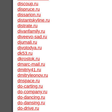
discoup.ru
dispruce.ru
dissarion.ru
distantskyline.ru
distrate.ru
divanfamily.ru
diveevo-sad.ru
djumali.ru
djvolodya.ru
dk53.ru
dkrostok.ru
dmarc-mail.ru
dmitriy41.ru
dmitryleonov.ru
dnspace.ru
do-carting.ru
do-company.ru
do-dancing.ru
do-dansing.ru
do-drive.ru