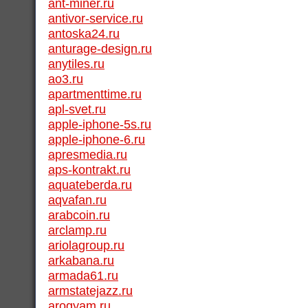
ant-miner.ru
antivor-service.ru
antoska24.ru
anturage-design.ru
anytiles.ru
ao3.ru
apartmenttime.ru
apl-svet.ru
apple-iphone-5s.ru
apple-iphone-6.ru
apresmedia.ru
aps-kontrakt.ru
aquateberda.ru
aqvafan.ru
arabcoin.ru
arclamp.ru
ariolagroup.ru
arkabana.ru
armada61.ru
armstatejazz.ru
arogyam.ru