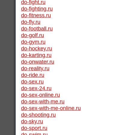
do-fight.ru
do-fighting.ru
do-fitness.ru
do-fly.ru
do-football.ru
do-golf.ru
do-gym.ru
do-hockey.ru
do-karting.ru
do-onwater.ru
do-reality.ru
do-ride.ru
do-sex.ru
do-sex-24.ru
do-sex-online.ru
do-sex-with-me.ru
do-sex-with-me-online.ru
do-shooting.ru
do-sky.ru
do-sport.ru
do-swim.ru