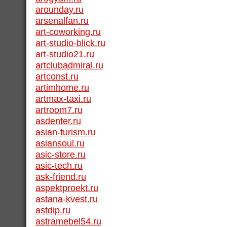
arounday.ru
arsenalfan.ru
art-coworking.ru
art-studio-blick.ru
art-studio21.ru
artclubadmiral.ru
artconst.ru
artimhome.ru
artmax-taxi.ru
artroom7.ru
asdenter.ru
asian-turism.ru
asiansoul.ru
asic-store.ru
asic-tech.ru
ask-friend.ru
aspektproekt.ru
astana-kvest.ru
astdip.ru
astramebel54.ru