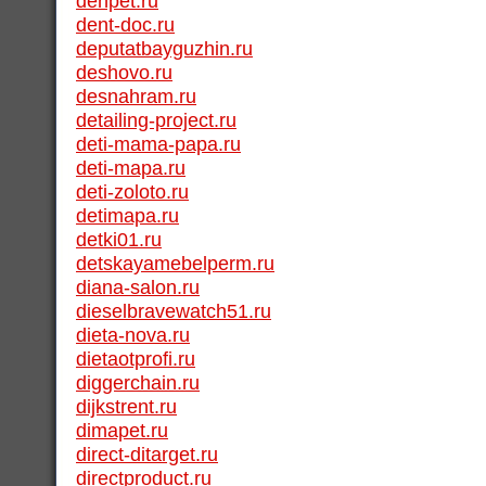
denpet.ru
dent-doc.ru
deputatbayguzhin.ru
deshovo.ru
desnahram.ru
detailing-project.ru
deti-mama-papa.ru
deti-mapa.ru
deti-zoloto.ru
detimapa.ru
detki01.ru
detskayamebelperm.ru
diana-salon.ru
dieselbravewatch51.ru
dieta-nova.ru
dietaotprofi.ru
diggerchain.ru
dijkstrent.ru
dimapet.ru
direct-ditarget.ru
directproduct.ru