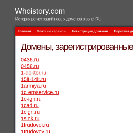
Whoistory.com
История регистраций новых доменов в зоне .RU
Главная
Платные сервисы
Регистрация доменов
Перехват 
Домены, зарегистрированные 
0436.ru
0458.ru
1-doktor.ru
15it-14it.ru
1armiya.ru
1c-erpservice.ru
1c-igri.ru
1cad.ru
1cigri.ru
1sink.ru
1trudovoi.ru
1trudovoy.ru