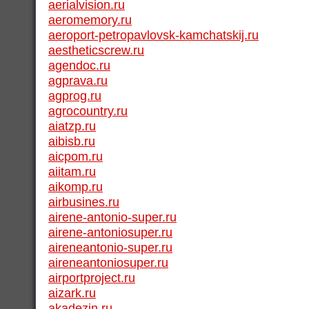
aerialvision.ru
aeromemory.ru
aeroport-petropavlovsk-kamchatskij.ru
aestheticscrew.ru
agendoc.ru
agprava.ru
agprog.ru
agrocountry.ru
aiatzp.ru
aibisb.ru
aicpom.ru
aiitam.ru
aikomp.ru
airbusines.ru
airene-antonio-super.ru
airene-antoniosuper.ru
aireneantonio-super.ru
aireneantoniosuper.ru
airportproject.ru
aizark.ru
akadezin.ru