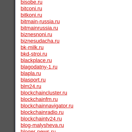
bisobe.ru
bitconi.ru
bitkoni.ru
bitmain-russia.ru
bitmainrussia.ru
biznesnoni.ru
biznesudacha.ru
bk-milk.ru
bkd-stroi.ru
blackplace.ru
blagodatny-1.ru
blapla.ru
blasport.ru
blm24.ru
blockchaincluster.ru
blockchainfm.ru
blockchainnavigator.ru
blockchainradio.ru
blockchaintv24.ru
blog-malysheva.ru
bloger-news.ru