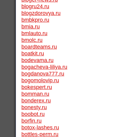
blogru24.ru
blogzdorovya.ru
bmbkpro.ru
bmia.ru
bmlauto.ru
bmolc.ru
boardteams.ru
boatkit.ru
bodevama.ru
bogacheva-liliya.ru
bogdanova777.ru
bogomolovip.ru
bokespert.ru
bomman.ru
bonderex.ru
bonesty.ru
boobot.ru
borfin.ru
botox-lashes.ru
bottles-perm.ru