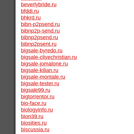
beverlybride.ru
bfddi.ru
bhkrd.ru
bibn-p2psend.ru
bibnp2p-send.ru
bibnp2psend.ru
bibnp2psent.ru
bigsale-byredo.ru
bigsale-clivechristian.ru
bigsale-jomalone.ru
bigsale-kilian.ru
bigsale-montale.ru
bigsale-tester.ru
bigsale99.ru
bigtorrentor.ru
bio-face.ru
biologyinfo.ru
bion39.ru
biosities.ru
biscussia.ru