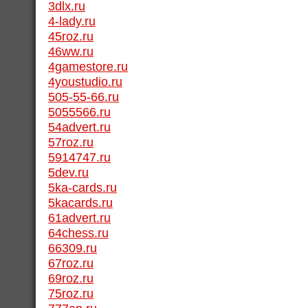
3dlx.ru
4-lady.ru
45roz.ru
46ww.ru
4gamestore.ru
4youstudio.ru
505-55-66.ru
5055566.ru
54advert.ru
57roz.ru
5914747.ru
5dev.ru
5ka-cards.ru
5kacards.ru
61advert.ru
64chess.ru
66309.ru
67roz.ru
69roz.ru
75roz.ru