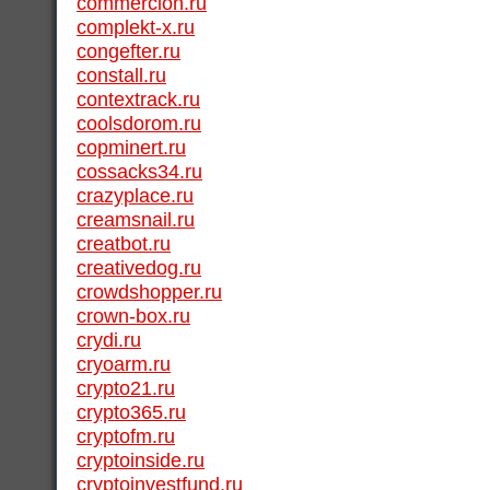
commercion.ru
complekt-x.ru
congefter.ru
constall.ru
contextrack.ru
coolsdorom.ru
copminert.ru
cossacks34.ru
crazyplace.ru
creamsnail.ru
creatbot.ru
creativedog.ru
crowdshopper.ru
crown-box.ru
crydi.ru
cryoarm.ru
crypto21.ru
crypto365.ru
cryptofm.ru
cryptoinside.ru
cryptoinvestfund.ru