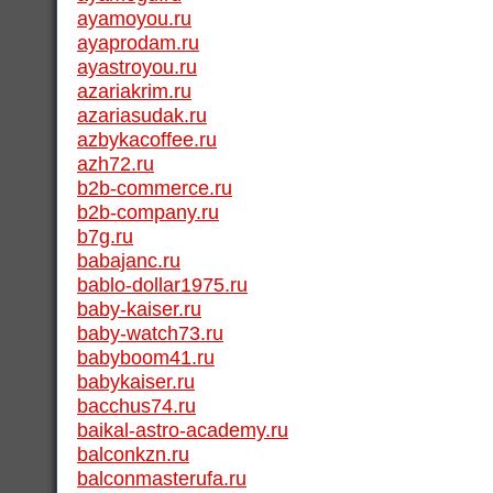
ayamoyou.ru
ayaprodam.ru
ayastroyou.ru
azariakrim.ru
azariasudak.ru
azbykacoffee.ru
azh72.ru
b2b-commerce.ru
b2b-company.ru
b7g.ru
babajanc.ru
bablo-dollar1975.ru
baby-kaiser.ru
baby-watch73.ru
babyboom41.ru
babykaiser.ru
bacchus74.ru
baikal-astro-academy.ru
balconkzn.ru
balconmasterufa.ru