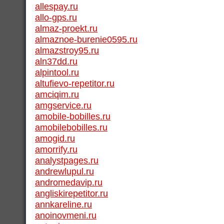
allespay.ru
allo-gps.ru
almaz-proekt.ru
almaznoe-burenie0595.ru
almazstroy95.ru
aln37dd.ru
alpintool.ru
altufievo-repetitor.ru
amciqim.ru
amgservice.ru
amobile-bobilles.ru
amobilebobilles.ru
amogid.ru
amorrify.ru
analystpages.ru
andrewlupul.ru
andromedavip.ru
angliskirepetitor.ru
annkareline.ru
anoinovmeni.ru