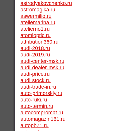
astrodyakovchenko.ru
astromagika.ru
aswermilio.ru
ateliemarina.ru
atelierno1.ru
atomioptic.ru
attribution360.ru
audi-2018.ru
audi-2019.ru
audi-center-msk.ru
audi-dealer-msk.ru
audi-price.ru
audi-stock.ru
audi-trade-in.ru
auto-primorskiy.ru
auto-ruki.ru
auto-termin.ru
autocompromat.ru
automagazin161.ru
autopb71.ru