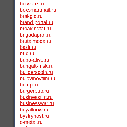
botware.ru
boxsmartmail.ru
brakgid.ru
brand-portal.ru
breakingfat.ru
brigadaprof.ru
brutalmoda.ru
bssit.ru
bt-c.ru
buba-alive.ru
buhgalt-msk.ru
builderscoin.ru
bulavinovfilm.ru
bumpi.ru
burgerpub.ru
businessflirt.ru
businesswar.ru
buyallnow.ru
bystryhost.ru
c-metal.ru