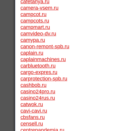
cafetanya.ru
camera-vsem.ru
campcot.ru
campcots.ru
campmart.ru
camvideo-dv.ru
camypa.ru
canon-remont-spb.ru
caplain.ru
caplainmachines.ru
carbluetooth.ru
cargo-expres.ru
carprotection-spb.ru
cashbob.ru
casino24pro.ru
casino24rus.ru
catwok.ru
cavi-cavi.ru
cbsfans.ru
censell.ru
centrepandemia.ru