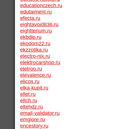
educationczech.ru
edutaiment.ru
efecta.ru
eightavoid836.ru
eightterium.ru
ekbdip.ru
ekodom22.ru
ekzzotika.ru
electro-nix.ru
elektrocarshop.ru
eletroo.ru
elevalence.ru
elicos.ru
elka-kupit.ru
ellet.ru
eltch.ru
eltehdz.ru
email-validator.ru
emgiore.ru
encestory.ru