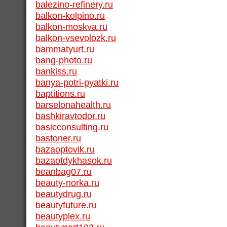
balezino-refinery.ru
balkon-kolpino.ru
balkon-moskva.ru
balkon-vsevolozk.ru
bammatyurt.ru
bang-photo.ru
bankiss.ru
banya-potri-pyatki.ru
baptitions.ru
barselonahealth.ru
bashkiravtodor.ru
basicconsulting.ru
bastoner.ru
bazaoptovik.ru
bazaotdykhasok.ru
beanbag07.ru
beauty-norka.ru
beautydrug.ru
beautyfuture.ru
beautyplex.ru