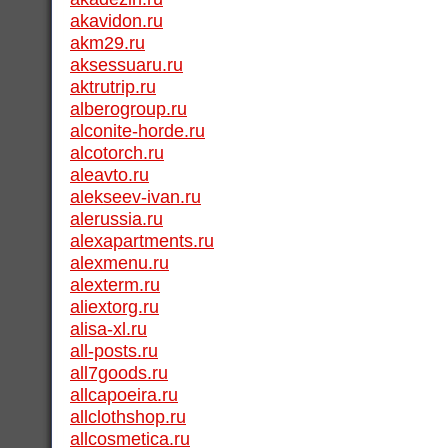
akavidon.ru
akm29.ru
aksessuaru.ru
aktrutrip.ru
alberogroup.ru
alconite-horde.ru
alcotorch.ru
aleavto.ru
alekseev-ivan.ru
alerussia.ru
alexapartments.ru
alexmenu.ru
alexterm.ru
aliextorg.ru
alisa-xl.ru
all-posts.ru
all7goods.ru
allcapoeira.ru
allclothshop.ru
allcosmetica.ru