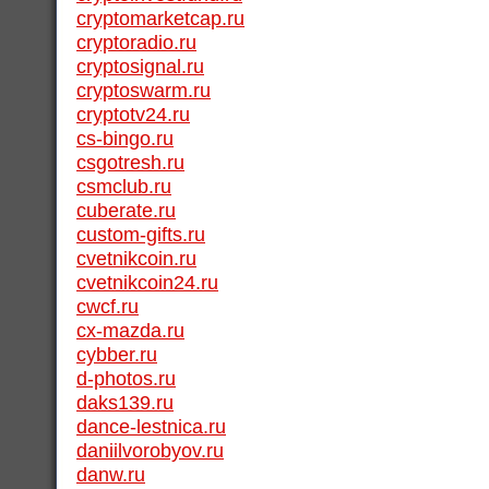
cryptomarketcap.ru
cryptoradio.ru
cryptosignal.ru
cryptoswarm.ru
cryptotv24.ru
cs-bingo.ru
csgotresh.ru
csmclub.ru
cuberate.ru
custom-gifts.ru
cvetnikcoin.ru
cvetnikcoin24.ru
cwcf.ru
cx-mazda.ru
cybber.ru
d-photos.ru
daks139.ru
dance-lestnica.ru
daniilvorobyov.ru
danw.ru